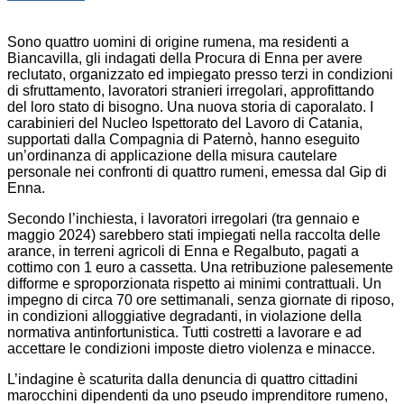
Sono quattro uomini di origine rumena, ma residenti a
Biancavilla, gli indagati della Procura di Enna per avere
reclutato, organizzato ed impiegato presso terzi in condizioni
di sfruttamento, lavoratori stranieri irregolari, approfittando
del loro stato di bisogno. Una nuova storia di caporalato. I
carabinieri del Nucleo Ispettorato del Lavoro di Catania,
supportati dalla Compagnia di Paternò, hanno eseguito
un’ordinanza di applicazione della misura cautelare
personale nei confronti di quattro rumeni, emessa dal Gip di
Enna.
Secondo l’inchiesta, i lavoratori irregolari (tra gennaio e
maggio 2024) sarebbero stati impiegati nella raccolta delle
arance, in terreni agricoli di Enna e Regalbuto, pagati a
cottimo con 1 euro a cassetta. Una retribuzione palesemente
difforme e sproporzionata rispetto ai minimi contrattuali. Un
impegno di circa 70 ore settimanali, senza giornate di riposo,
in condizioni alloggiative degradanti, in violazione della
normativa antinfortunistica. Tutti costretti a lavorare e ad
accettare le condizioni imposte dietro violenza e minacce.
L’indagine è scaturita dalla denuncia di quattro cittadini
marocchini dipendenti da uno pseudo imprenditore rumeno,