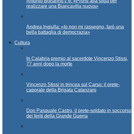
Antonio Bonanno c’è: «Pronti alla sfida per
realizzare una Biancavilla nuova»
Andrea Ingiulla: «Io non mi rassegno, farò una
bella battaglia di democrazia»
Cultura
In Calabria premio al sacerdote Vincenzo Stissi,
77 anni dopo la morte
Vincenzo Stissi in trincea sul Carso: il prete-
caporale della Brigata Catanzaro
Don Pasquale Castro, il prete-soldato in soccorso
dei feriti della Grande Guerra