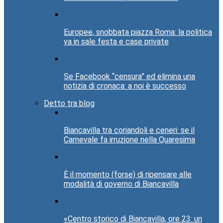
Europee, snobbata piazza Roma: la politica
va in sale festa e case private
Se Facebook “censura” ed elimina una
notizia di cronaca: a noi è successo
Detto tra blog
Biancavilla tra coriandoli e ceneri: se il
Carnevale fa irruzione nella Quaresima
È il momento (forse) di ripensare alle
modalità di governo di Biancavilla
«Centro storico di Biancavilla, ore 23: un