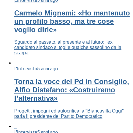
L'Intervista
5 anni ago
Carmelo Mignemi: «Ho mantenuto
un profilo basso, ma tre cose
voglio dirle»
Sguardo al passato, al presente e al futuro: l'ex
candidato sindaco si toglie qualche sassolino dalla
scarpa
L'Intervista
5 anni ago
Torna la voce del Pd in Consiglio,
Alfio Distefano: «Costruiremo
l’alternativa»
Progetti, impegni ed autocritica: a "Biancavilla Oggi"
parla il presidente del Partito Democratico
L'Intervista
5 anni ago