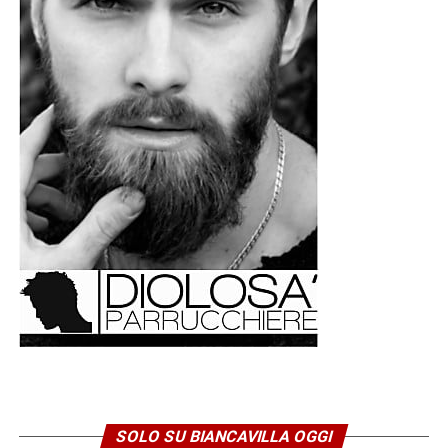
previsti dalla normativa, mentre il secondo richiede una
specifica istruttoria.
Per questo motivo è opportuno che i cittadini conservino
tutta la documentazione relativa agli alimenti andati
perduti o agli altri danni subiti e controllino le prossime
bollette per verificare l’eventuale accredito
dell’indennizzo previsto da ARERA.
© RIPRODUZIONE RISERVATA
SOLO SU BIANCAVILLA OGGI