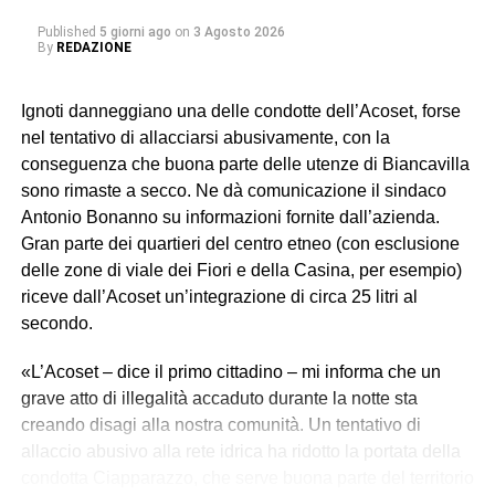
Published
5 giorni ago
on
3 Agosto 2026
By
REDAZIONE
Ignoti danneggiano una delle condotte dell’Acoset, forse
nel tentativo di allacciarsi abusivamente, con la
conseguenza che buona parte delle utenze di Biancavilla
sono rimaste a secco. Ne dà comunicazione il sindaco
Antonio Bonanno su informazioni fornite dall’azienda.
Gran parte dei quartieri del centro etneo (con esclusione
delle zone di viale dei Fiori e della Casina, per esempio)
riceve dall’Acoset un’integrazione di circa 25 litri al
secondo.
«L’Acoset – dice il primo cittadino – mi informa che un
grave atto di illegalità accaduto durante la notte sta
creando disagi alla nostra comunità. Un tentativo di
allaccio abusivo alla rete idrica ha ridotto la portata della
condotta Ciapparazzo, che serve buona parte del territorio