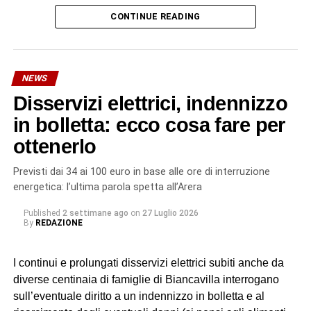
di Biancavilla».
CONTINUE READING
I tecnici Acoset hanno rilevato una grave perdita idrica,
stimata in oltre 30 litri al secondo. «Un primo intervento
con collare di riparazione non è stato sufficiente – si legge
NEWS
in una nota dell’azienda – a contenere la perdita. I nostri
Disservizi elettrici, indennizzo
tecnici hanno quindi valutato che l’unica soluzione
realmente risolutiva è la sostituzione integrale del tratto
in bolletta: ecco cosa fare per
danneggiato: un intervento più impegnativo, ma
ottenerlo
necessario per garantire un ripristino sicuro e duraturo
dell’infrastruttura, evitando il rischio di nuovi cedimenti a
Previsti dai 34 ai 100 euro in base alle ore di interruzione
breve termine». Il tempo previsto per la riparazione è
energetica: l’ultima parola spetta all’Arera
complessivamente di 24 ore.
Published
2 settimane ago
on
27 Luglio 2026
By
REDAZIONE
© RIPRODUZIONE RISERVATA
I continui e prolungati disservizi elettrici subiti anche da
diverse centinaia di famiglie di Biancavilla interrogano
sull’eventuale diritto a un indennizzo in bolletta e al