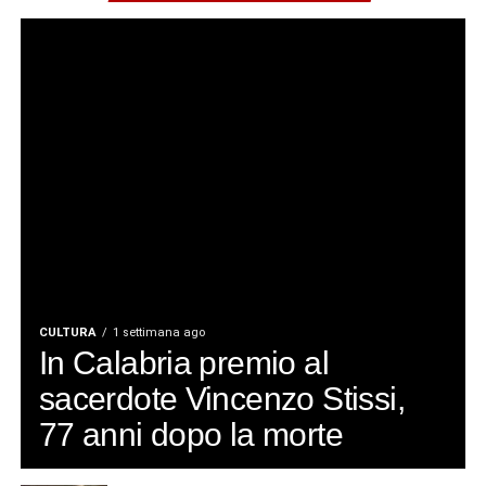
Niente elettricità: un incubo durato
quasi 24 ore per centinaia di
famiglie
CULTURA
1 settimana ago
In Calabria premio al
sacerdote Vincenzo Stissi,
77 anni dopo la morte