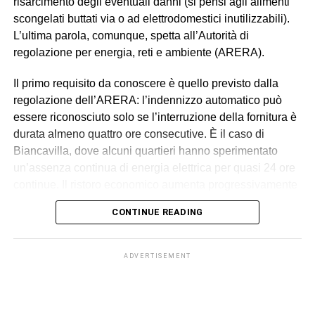
risarcimento degli eventuali danni (si pensi agli alimenti
scongelati buttati via o ad elettrodomestici inutilizzabili).
L’ultima parola, comunque, spetta all’Autorità di
regolazione per energia, reti e ambiente (ARERA).
Il primo requisito da conoscere è quello previsto dalla
regolazione dell’ARERA: l’indennizzo automatico può
essere riconosciuto solo se l’interruzione della fornitura è
durata almeno quattro ore consecutive. È il caso di
Biancavilla, dove alcuni quartieri hanno sperimentato
un’assenza continua di energia elettrica per quasi 24 ore
continue. Il ristoro economico aumenta progressivamente
in relazione alla durata del blackout, secondo i criteri
CONTINUE READING
fissati dall’Autorità.
L’indennizzo automatico riguarda le utenze domestiche in
ADVERTISEMENT
bassa tensione e viene accreditato direttamente nella
bolletta dell’energia, senza che il cliente debba
presentare alcuna domanda. L’importo varia in base alla