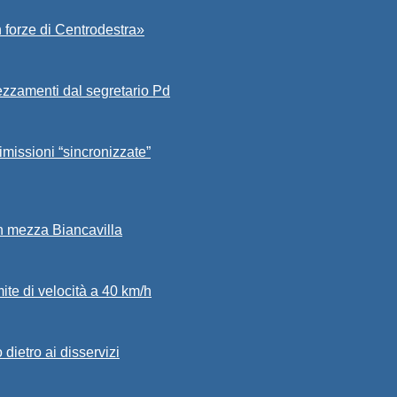
 forze di Centrodestra»
ezzamenti dal segretario Pd
imissioni “sincronizzate”
in mezza Biancavilla
mite di velocità a 40 km/h
dietro ai disservizi