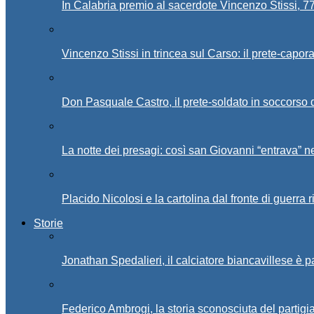
In Calabria premio al sacerdote Vincenzo Stissi, 7
Vincenzo Stissi in trincea sul Carso: il prete-capor
Don Pasquale Castro, il prete-soldato in soccorso d
La notte dei presagi: così san Giovanni “entrava” ne
Placido Nicolosi e la cartolina dal fronte di guerra 
Storie
Jonathan Spedalieri, il calciatore biancavillese è 
Federico Ambrogi, la storia sconosciuta del partigi