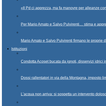
«Il Pd ci apprezza, ma fa manovre per alleanze con
Per Mario Amato e Salvo Pulvirenti… stima e appr
Mario Amato e Salvo Pulvirenti firmano le proprie d
Istituzioni
Condotta Acoset bucata da ignoti, disservizi idrici 
Dossi rallentatori in via della Montagna, imposto li
L’acqua non arriva: si sospetta un intervento doloso 