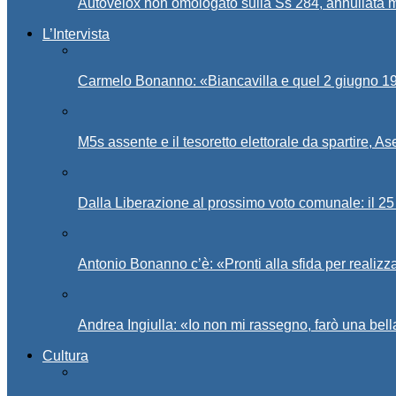
Autovelox non omologato sulla Ss 284, annullata m
L’Intervista
Carmelo Bonanno: «Biancavilla e quel 2 giugno 194
M5s assente e il tesoretto elettorale da spartire, 
Dalla Liberazione al prossimo voto comunale: il 25 
Antonio Bonanno c’è: «Pronti alla sfida per realiz
Andrea Ingiulla: «Io non mi rassegno, farò una bell
Cultura