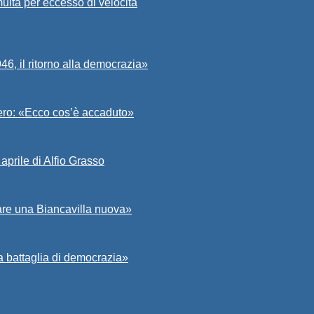
ulta per eccesso di velocità
6, il ritorno alla democrazia»
Asero: «Ecco cos’è accaduto»
aprile di Alfio Grasso
zare una Biancavilla nuova»
a battaglia di democrazia»