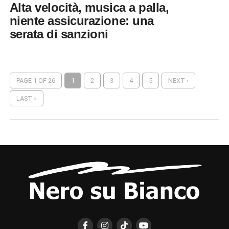
Alta velocità, musica a palla,
niente assicurazione: una
serata di sanzioni
PAGE 1 OF 26
1
2
3
4
5
NEXT ›
LAST »