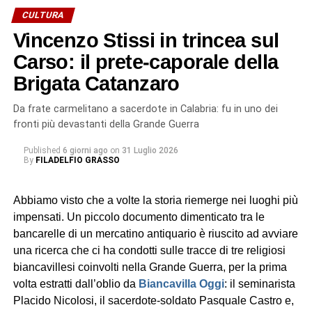
Angelo Battaglia, odierno parroco.
CULTURA
Vincenzo Stissi in trincea sul
«Anche se non eravamo presenti tutti – racconta a
Biancavilla Oggi
Carso: il prete-caporale della
Grazia Mazzaglia, sorella di Mario – ci
siamo emozionati tantissimo. Io ho perfino pianto. Ma la
Brigata Catanzaro
cosa che ci ha colpiti di più è stata l’accoglienza riservata
a Mario. Ha incontrato persone che ricordavano ancora
Da frate carmelitano a sacerdote in Calabria: fu in uno dei
padre Stissi e perfino il nostro papà. Per noi è stata una
fronti più devastanti della Grande Guerra
gioia immensa».
Published
6 giorni ago
on
31 Luglio 2026
By
FILADELFIO GRASSO
La figura di
Vincenzo Stissi
l’abbiamo tracciata sulle
pagine di
Biancavilla Oggi
, nell’ambito di una ricerca sui
Abbiamo visto che a volte la storia riemerge nei luoghi più
sacerdoti biancavillesi che hanno partecipato alla Grande
impensati. Un piccolo documento dimenticato tra le
Guerra. Un racconto in tre puntate che ha sottratto
bancarelle di un mercatino antiquario è riuscito ad avviare
dall’oblio quei preti-soldato (oltre a Stissi, anche
Placido
una ricerca che ci ha condotti sulle tracce di tre religiosi
Nicolosi
e
Pasquale Castro
), che vissero l’esperienza
biancavillesi coinvolti nella Grande Guerra, per la prima
della trincea.
volta estratti dall’oblio da
Biancavilla Oggi
: il seminarista
Placido Nicolosi, il sacerdote-soldato Pasquale Castro e,
Religioso carmelitano prima e poi sacerdote del clero