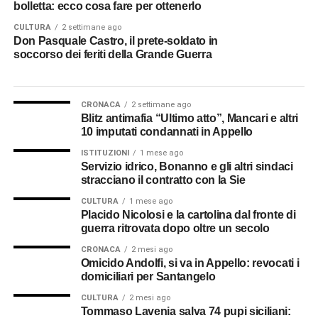
sembra una mano tesa verso chi è rimasto a casa. Don
bolletta: ecco cosa fare per ottenerlo
Vincenzo racconta gli ultimi istanti dell’ufficiale,
CULTURA
2 settimane ago
rassicurando i suoi cari che quel giovane rimase
Don Pasquale Castro, il prete-soldato in
cosciente fino alla fine e che si spense serenamente,
soccorso dei feriti della Grande Guerra
“come un angelo” e adesso “giace sepolto in mesta
sepoltura”. È forse il documento che più di ogni altro
restituisce il volto umano del suo ministero al fronte.
CRONACA
2 settimane ago
Blitz antimafia “Ultimo atto”, Mancari e altri
10 imputati condannati in Appello
Cavaliere della Corona d’Italia
ISTITUZIONI
1 mese ago
Servizio idrico, Bonanno e gli altri sindaci
Le fonti ricordano che seguì la Brigata con coraggio e
stracciano il contratto con la Sie
dedizione, ricevendo gli encomi dei superiori e
CULTURA
1 mese ago
l’onorificenza di Cavaliere della Corona d’Italia. Eppure,
Placido Nicolosi e la cartolina dal fronte di
dopo aver ricostruito date, incarichi e riconoscimenti, resta
guerra ritrovata dopo oltre un secolo
qualcosa che gli archivi non riescono a raccontare. Il
CRONACA
2 mesi ago
silenzio. È il silenzio di una generazione che tornò dalla
Omicido Andolfi, si va in Appello: revocati i
guerra portando dentro di sé esperienze troppo dolorose
domiciliari per Santangelo
per essere facilmente condivise. Le carte militari
CULTURA
2 mesi ago
registrano gli spostamenti. Le decorazioni attestano il
Tommaso Lavenia salva 74 pupi siciliani: