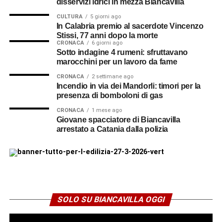
disservizi idrici in mezza Biancavilla
accolta dal Padre Generale, a condizione che trovasse un
Brigata Catanzaro
vescovo disposto ad accoglierlo nella propria diocesi. Ma
CULTURA
5 giorni ago
In Calabria premio al sacerdote Vincenzo
nessun presule siciliano si dichiarò disponibile.
Stissi, 77 anni dopo la morte
CRONACA
6 giorni ago
Cappellano della Brigata
Sotto indagine 4 rumeni: sfruttavano
marocchini per un lavoro da fame
Catanzaro
CRONACA
2 settimane ago
Incendio in via dei Mandorli: timori per la
Fu la guerra a cambiare nuovamente il corso degli eventi.
presenza di bomboloni di gas
Il 5 dicembre 1915 don Vincenzo venne richiamato alle
CRONACA
1 mese ago
armi e nominato cappellano militare con il grado di
Giovane spacciatore di Biancavilla
caporal maggiore presso la XII Compagnia di Sanità.
arrestato a Catania dalla polizia
Successivamente fu assegnato alla Brigata Catanzaro (i
suoi familiari chiamarono il corpo di appartenenza Brigata
D’Annunzio), una delle unità più celebri, decorate e
controverse del Regio Esercito. I suoi soldati
combatterono nei settori più duri del Carso, pagando un
SOLO SU BIANCAVILLA OGGI
tributo altissimo di vite umane. La brigata è ricordata
anche per il drammatico ammutinamento di Santa Maria