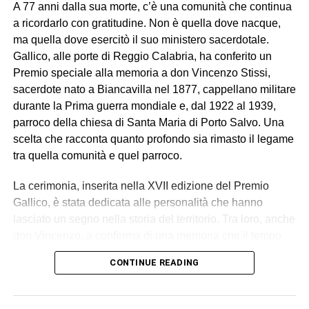
A 77 anni dalla sua morte, c’è una comunità che continua
a ricordarlo con gratitudine. Non è quella dove nacque,
ma quella dove esercitò il suo ministero sacerdotale.
Gallico, alle porte di Reggio Calabria, ha conferito un
Premio speciale alla memoria a don Vincenzo Stissi,
sacerdote nato a Biancavilla nel 1877, cappellano militare
durante la Prima guerra mondiale e, dal 1922 al 1939,
parroco della chiesa di Santa Maria di Porto Salvo. Una
scelta che racconta quanto profondo sia rimasto il legame
tra quella comunità e quel parroco.
La cerimonia, inserita nella XVII edizione del Premio
Gallico, è stata dedicata alle personalità che hanno
lasciato un segno nella storia del territorio. Tra loro, anche
don Vincenzo, a conferma di una memoria che il tempo
non è riuscito a cancellare. Per la famiglia è stato un
CONTINUE READING
momento di intensa commozione. A ritirare il
riconoscimento è stato Mario Mazzaglia, pronipote del
sacerdote. A lui è stata consegnata una targa da don