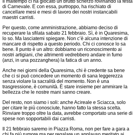
Il maltempo ci ha giocato un brutto scherzo rovinando la festa
di Carnevale. E con essa, purtroppo, ha rischiato di
cancellare mesi e mesi di lavoro dei nostri instancabili
maestri carristi.
Per questo, come amministrazione, abbiamo deciso di
recuperare la sfilata sabato 21 febbraio. Sì, è in Quaresima,
lo so. Ma lasciatemi spiegare. Non c’è alcuna intenzione di
mancare di rispetto a questo periodo. Chi ci conosce lo sa
bene. Il punto è un altro: dobbiamo un riconoscimento ai
nostri artigiani, che altrimenti vedrebbero andare in fumo
(anzi, in una pozzanghera) la fatica di un anno.
Anche nei giorni della Quaresima, chi è credente sa bene
che ci si può concedere un momento di sana leggerezza
senza violare la sacralità del momento. Non è una
trasgressione, è comunità. È stare insieme per ammirare la
bellezza che le nostre mani sanno creare.
Del resto, non siamo i soli: anche Acireale e Sciacca, solo
per citare le più conosciute, hanno fatto la stessa scelta.
Rinviare troppo oltre la data, avrebbe comportato una serie di
spese non sopportabili dai carristi.
Il 21 febbraio saremo in Piazza Roma, non per fare a gara a
chi fa più rumore ma per regalare un applauso meritato ai