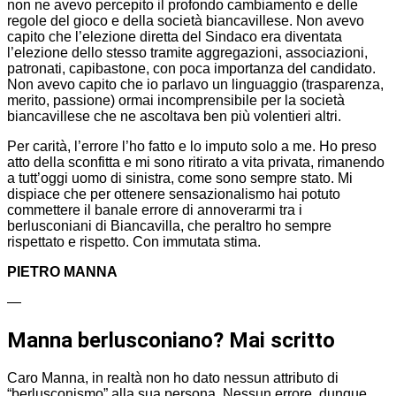
non ne avevo percepito il profondo cambiamento e delle
regole del gioco e della società biancavillese. Non avevo
capito che l’elezione diretta del Sindaco era diventata
l’elezione dello stesso tramite aggregazioni, associazioni,
patronati, capibastone, con poca importanza del candidato.
Non avevo capito che io parlavo un linguaggio (trasparenza,
merito, passione) ormai incomprensibile per la società
biancavillese che ne ascoltava ben più volentieri altri.
Per carità, l’errore l’ho fatto e lo imputo solo a me. Ho preso
atto della sconfitta e mi sono ritirato a vita privata, rimanendo
a tutt’oggi uomo di sinistra, come sono sempre stato. Mi
dispiace che per ottenere sensazionalismo hai potuto
commettere il banale errore di annoverarmi tra i
berlusconiani di Biancavilla, che peraltro ho sempre
rispettato e rispetto. Con immutata stima.
PIETRO MANNA
—
Manna berlusconiano? Mai scritto
Caro Manna, in realtà non ho dato nessun attributo di
“berlusconismo” alla sua persona. Nessun errore, dunque,