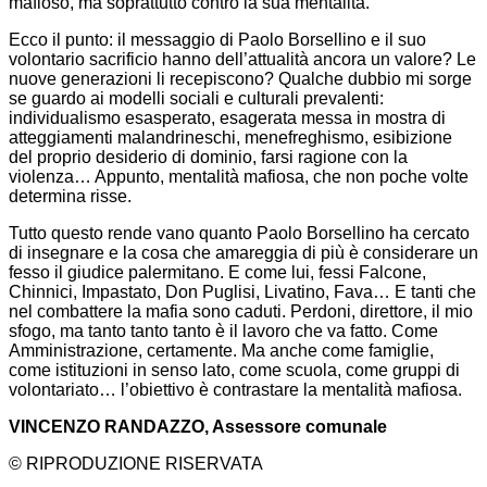
mafioso, ma soprattutto contro la sua mentalità.
Ecco il punto: il messaggio di Paolo Borsellino e il suo
volontario sacrificio hanno dell’attualità ancora un valore? Le
nuove generazioni li recepiscono? Qualche dubbio mi sorge
se guardo ai modelli sociali e culturali prevalenti:
individualismo esasperato, esagerata messa in mostra di
atteggiamenti malandrineschi, menefreghismo, esibizione
del proprio desiderio di dominio, farsi ragione con la
violenza… Appunto, mentalità mafiosa, che non poche volte
determina risse.
Tutto questo rende vano quanto Paolo Borsellino ha cercato
di insegnare e la cosa che amareggia di più è considerare un
fesso il giudice palermitano. E come lui, fessi Falcone,
Chinnici, Impastato, Don Puglisi, Livatino, Fava… E tanti che
nel combattere la mafia sono caduti. Perdoni, direttore, il mio
sfogo, ma tanto tanto tanto è il lavoro che va fatto. Come
Amministrazione, certamente. Ma anche come famiglie,
come istituzioni in senso lato, come scuola, come gruppi di
volontariato… l’obiettivo è contrastare la mentalità mafiosa.
VINCENZO RANDAZZO, Assessore comunale
© RIPRODUZIONE RISERVATA