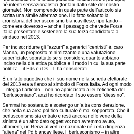
né intenti sensazionalistici (lontani dallo stile del nostro
giornale). Non comprendo in quale parte dell’articolo sia
scritta una simile affermazione. Ho fatto soltanto la
cronistoria del berlusconismo biancavillese, riportando –
come era doveroso – anche il passaggio che vede Forza
Italia presentare e sostenere la sua terza candidatura a
sindaco nel 2013.
Per inciso: ridurre gli “azzurri” a generici “centristi” è, caro
Manna, un proprosito minimizzante e una valutazione
superficiale, soprattutto se si considera quanto abbiano
inciso nella dialettica pubblica e il modo in cui la sua parte
politica – il Pds e i Ds – li ha considerati.
È un fatto oggettivo che il suo nome nella scheda elettorale
del 2013 era a fianco al simbolo di Forza Italia. Ad ogni modo
– rilegga l’articolo – non ho appiccicato a lei l’etichetta del
“berlusconiano”, anzi ho ricordato il suo essere “diessino”.
Semmai ho sostenuto e sostengo un’altra considerazione,
che nella sua area politico-culturale è mal sopportata. Che il
berlusconismo sia entrato e resti ancora nelle vene della
sinistra è un altro dato oggettivo: non avremmo avuto,
altrimenti, un Renzi al vertice nazionale né certa dirigenza
“aliena” nel Pd biancavillese. Il berlusconismo – in altre