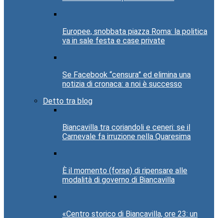
Europee, snobbata piazza Roma: la politica
va in sale festa e case private
Se Facebook “censura” ed elimina una
notizia di cronaca: a noi è successo
Detto tra blog
Biancavilla tra coriandoli e ceneri: se il
Carnevale fa irruzione nella Quaresima
È il momento (forse) di ripensare alle
modalità di governo di Biancavilla
«Centro storico di Biancavilla, ore 23: un