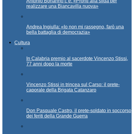
Antonio Bonanno c’è: «Pronti alla sfida per
realizzare una Biancavilla nuova»
Andrea Ingiulla: «Io non mi rassegno, farò una
bella battaglia di democrazia»
Cultura
In Calabria premio al sacerdote Vincenzo Stissi,
77 anni dopo la morte
Vincenzo Stissi in trincea sul Carso: il prete-
caporale della Brigata Catanzaro
Don Pasquale Castro, il prete-soldato in soccorso
dei feriti della Grande Guerra