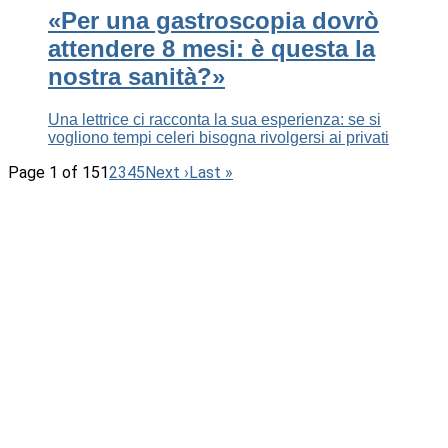
«Per una gastroscopia dovrò
attendere 8 mesi: è questa la
nostra sanità?»
Una lettrice ci racconta la sua esperienza: se si
vogliono tempi celeri bisogna rivolgersi ai privati
Page 1 of 15
1
2
3
4
5
Next ›
Last »