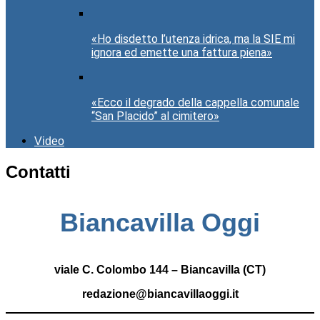
«Ho disdetto l’utenza idrica, ma la SIE mi
ignora ed emette una fattura piena»
«Ecco il degrado della cappella comunale
“San Placido” al cimitero»
Video
Contatti
Biancavilla Oggi
viale C. Colombo 144 – Biancavilla (CT)
redazione@biancavillaoggi.it