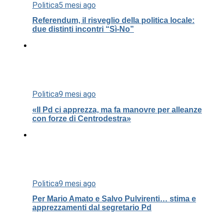
Politica
5 mesi ago
Referendum, il risveglio della politica locale:
due distinti incontri “Sì-No”
Politica
9 mesi ago
«Il Pd ci apprezza, ma fa manovre per alleanze
con forze di Centrodestra»
Politica
9 mesi ago
Per Mario Amato e Salvo Pulvirenti… stima e
apprezzamenti dal segretario Pd