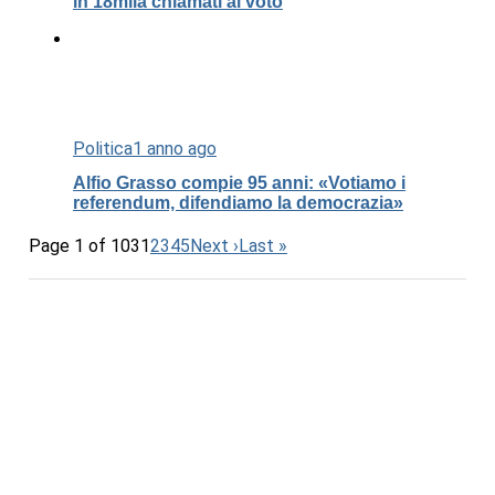
in 18mila chiamati al voto
Politica
1 anno ago
Alfio Grasso compie 95 anni: «Votiamo i
referendum, difendiamo la democrazia»
Page 1 of 103
1
2
3
4
5
Next ›
Last »