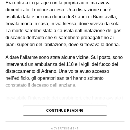
Era entrata in garage con la propria auto, ma aveva
lavoro “di fatto”. Gli altri tre (destinatari dell’obbligo di
dimenticato il motore acceso. Una distrazione che è
presentazione alla polizia giudiziaria) eseguivano gli
risultata fatale per una donna di 87 anni di Biancavilla,
ordini e svolgevano funzioni di controllo sul campo,
trovata morta in casa, in via Inessa, dove viveva da sola.
vigilando sull’attività dei lavoratori, imponendo ritmi e
La morte sarebbe stata a causata dall’inalazione dei gas
carichi sproporzionati con “modalità intimidatorie”. Erano
di scarico dell’auto che si sarebbero propagati fino ai
loro a gestire anche l’alloggio fatiscente (privo di luce e
piani superiori dell’abitazione, dove si trovava la donna.
acqua) imposto ai lavoratori, trattenendone le somme
relative all’affitto dal salario e minacciando gli stessi di
A dare l’allarme sono state alcune vicine. Sul posto, sono
allontanarli se non avessero accettato tali condizioni,
intervenuti un’ambulanza del 118 e i vigili del fuoco del
contribuendo così a mantenere le condizioni di
distaccamento di Adrano. Una volta avuto accesso
sfruttamento e dipendenza economica e abitativa.
nell’edificio, gli operatori sanitari hanno soltanto
constatato il decesso dell’anziana.
© RIPRODUZIONE RISERVATA
Inevitabile l’intervento dei carabinieri, che hanno avviato i
necessari accertamenti. La ricostruzione dei fatti, al
CONTINUE READING
momento, suggerisce l’ipotesi della disgrazia: il motore
dell’auto dimenticato acceso, le esalazioni dei fumi dalla
marmitta, la diffusione dei gas in tutta la casa e
ADVERTISEMENT