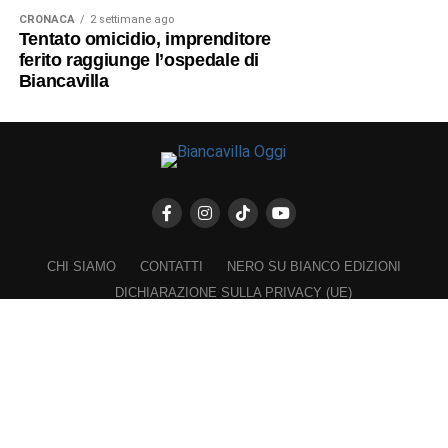
CRONACA
2 settimane ago
Tentato omicidio, imprenditore
ferito raggiunge l’ospedale di
Biancavilla
CHI SIAMO
CONTATTI
NERO SU BIANCO EDIZIONI
DICHIARAZIONE SULLA PRIVACY (UE)
COOKIE POLICY (UE)
DISCONOSCIMENTO
Registrazione al Tribunale di Catania n. 25/2016
PROPRIETARIO e EDITORE
Associazione Nero su Bianco ETS
Iscrizione al RUNTS n. 2305 del 23.6.2026