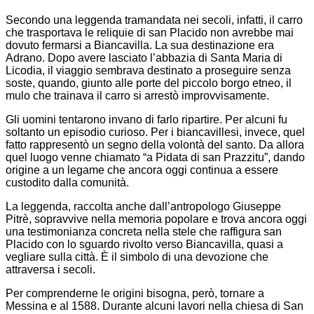
Secondo una leggenda tramandata nei secoli, infatti, il carro
che trasportava le reliquie di san Placido non avrebbe mai
dovuto fermarsi a Biancavilla. La sua destinazione era
Adrano. Dopo avere lasciato l’abbazia di Santa Maria di
Licodia, il viaggio sembrava destinato a proseguire senza
soste, quando, giunto alle porte del piccolo borgo etneo, il
mulo che trainava il carro si arrestò improvvisamente.
Gli uomini tentarono invano di farlo ripartire. Per alcuni fu
soltanto un episodio curioso. Per i biancavillesi, invece, quel
fatto rappresentò un segno della volontà del santo. Da allora
quel luogo venne chiamato “a Pidata di san Prazzitu”, dando
origine a un legame che ancora oggi continua a essere
custodito dalla comunità.
La leggenda, raccolta anche dall’antropologo Giuseppe
Pitrè, sopravvive nella memoria popolare e trova ancora oggi
una testimonianza concreta nella stele che raffigura san
Placido con lo sguardo rivolto verso Biancavilla, quasi a
vegliare sulla città. È il simbolo di una devozione che
attraversa i secoli.
Per comprenderne le origini bisogna, però, tornare a
Messina e al 1588. Durante alcuni lavori nella chiesa di San