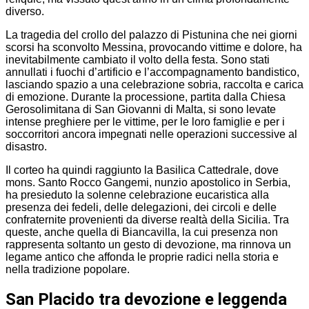
diverso.
La tragedia del crollo del palazzo di Pistunina che nei giorni
scorsi ha sconvolto Messina, provocando vittime e dolore, ha
inevitabilmente cambiato il volto della festa. Sono stati
annullati i fuochi d’artificio e l’accompagnamento bandistico,
lasciando spazio a una celebrazione sobria, raccolta e carica
di emozione. Durante la processione, partita dalla Chiesa
Gerosolimitana di San Giovanni di Malta, si sono levate
intense preghiere per le vittime, per le loro famiglie e per i
soccorritori ancora impegnati nelle operazioni successive al
disastro.
Il corteo ha quindi raggiunto la Basilica Cattedrale, dove
mons. Santo Rocco Gangemi, nunzio apostolico in Serbia,
ha presieduto la solenne celebrazione eucaristica alla
presenza dei fedeli, delle delegazioni, dei circoli e delle
confraternite provenienti da diverse realtà della Sicilia. Tra
queste, anche quella di Biancavilla, la cui presenza non
rappresenta soltanto un gesto di devozione, ma rinnova un
legame antico che affonda le proprie radici nella storia e
nella tradizione popolare.
San Placido tra devozione e leggenda