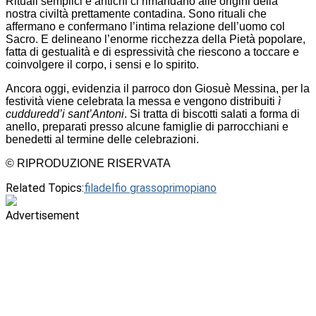
Rituali semplici e antichi ci rimandano alle origini della
nostra civiltà prettamente contadina. Sono rituali che
affermano e confermano l’intima relazione dell’uomo col
Sacro. E delineano l’enorme ricchezza della Pietà popolare,
fatta di gestualità e di espressività che riescono a toccare e
coinvolgere il corpo, i sensi e lo spirito.
Ancora oggi, evidenzia il parroco don Giosuè Messina, per la
festività viene celebrata la messa e vengono distribuiti
ì
cudduredd’i sant’Antoni
. Si tratta di biscotti salati a forma di
anello, preparati presso alcune famiglie di parrocchiani e
benedetti al termine delle celebrazioni.
© RIPRODUZIONE RISERVATA
Related Topics:
filadelfio grasso
primopiano
Advertisement