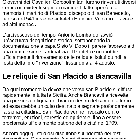
Giovanni dei Cavalieri Gerosolimitani furono rinvenuti diversi
corpi con evidenti segni di martirio. Il fatto riportò alla
memoria il martirio di Placido, discepolo di san Benedetto,
ucciso nel 541 insieme ai fratelli Eutichio, Vittorino, Flavia e
ad altri monaci.
L’arcivescovo del tempo, Antonio Lombardo, avviò
un’accurata ricognizione storica, sottoponendo la
documentazione a papa Sisto V. Dopo il parere favorevole di
una commissione cardinalizia, il Pontefice riconobbe
ufficialmente il ritrovamento delle reliquie. Istituì quindi la
festa della loro “Invenzione”, fissandola al 4 agosto.
Le reliquie di San Placido a Biancavilla
Da quel momento la devozione verso san Placido si diffuse
rapidamente in tutta la Sicilia. Anche Biancavilla ricevette
una preziosa reliquia del braccio destro del santo e attorno
ad essa crebbe un culto destinato a segnare profondamente
la storia cittadina. San Placido venne invocato contro
terremoti, eruzioni, carestie ed epidemie, fino a essere
proclamato ufficialmente patrono della città nel 1709.
Ancora oggi gli studiosi discutono sull’identità dei resti