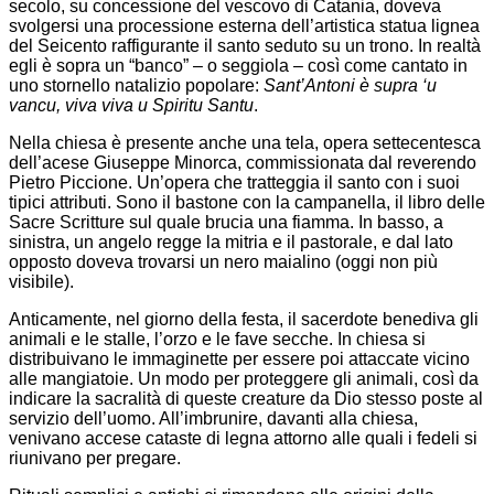
secolo, su concessione del vescovo di Catania, doveva
svolgersi una processione esterna dell’artistica statua lignea
del Seicento raffigurante il santo seduto su un trono. In realtà
egli è sopra un “banco” – o seggiola – così come cantato in
uno stornello natalizio popolare:
Sant’Antoni è supra ‘u
vancu, viva viva u Spiritu Santu
.
Nella chiesa è presente anche una tela, opera settecentesca
dell’acese Giuseppe Minorca, commissionata dal reverendo
Pietro Piccione. Un’opera che tratteggia il santo con i suoi
tipici attributi. Sono il bastone con la campanella, il libro delle
Sacre Scritture sul quale brucia una fiamma. In basso, a
sinistra, un angelo regge la mitria e il pastorale, e dal lato
opposto doveva trovarsi un nero maialino (oggi non più
visibile).
Anticamente, nel giorno della festa, il sacerdote benediva gli
animali e le stalle, l’orzo e le fave secche. In chiesa si
distribuivano le immaginette per essere poi attaccate vicino
alle mangiatoie. Un modo per proteggere gli animali, così da
indicare la sacralità di queste creature da Dio stesso poste al
servizio dell’uomo. All’imbrunire, davanti alla chiesa,
venivano accese cataste di legna attorno alle quali i fedeli si
riunivano per pregare.