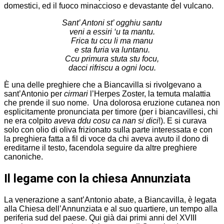
domestici, ed il fuoco minaccioso e devastante del vulcano.
Sant’ Antoni st’ ogghiu santu
veni a essiri ‘u ta mantu.
Frica tu ccu li ma manu
e sta furia va luntanu.
Ccu primura stuta stu focu,
dacci rifriscu a ogni locu.
È una delle preghiere che a Biancavilla si rivolgevano a
sant’Antonio per
cirmari
l’Herpes Zoster, la temuta malattia
che prende il suo nome. Una dolorosa eruzione cutanea non
esplicitamente pronunciata per timore (per i biancavillesi, chi
ne era colpito
aveva ddu cosu ca nan si dici
!). E si curava
solo con olio di oliva frizionato sulla parte interessata e con
la preghiera fatta a fil di voce da chi aveva avuto il dono di
ereditarne il testo, facendola seguire da altre preghiere
canoniche.
Il legame con la chiesa Annunziata
La venerazione a sant’Antonio abate, a Biancavilla, è legata
alla Chiesa dell’Annunziata e al suo quartiere, un tempo alla
periferia sud del paese. Qui già dai primi anni del XVIII