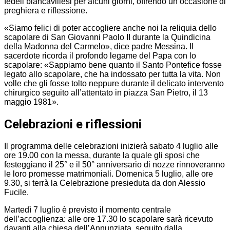
fedeli biancavillesi per alcuni giorni, offrendo un’occasione di
preghiera e riflessione.
«Siamo felici di poter accogliere anche noi la reliquia dello
scapolare di San Giovanni Paolo II durante la Quindicina
della Madonna del Carmelo», dice padre Messina. Il
sacerdote ricorda il profondo legame del Papa con lo
scapolare: «Sappiamo bene quanto il Santo Pontefice fosse
legato allo scapolare, che ha indossato per tutta la vita. Non
volle che gli fosse tolto neppure durante il delicato intervento
chirurgico seguito all’attentato in piazza San Pietro, il 13
maggio 1981».
Celebrazioni e riflessioni
Il programma delle celebrazioni inizierà sabato 4 luglio alle
ore 19.00 con la messa, durante la quale gli sposi che
festeggiano il 25° e il 50° anniversario di nozze rinnoveranno
le loro promesse matrimoniali. Domenica 5 luglio, alle ore
9.30, si terrà la Celebrazione presieduta da don Alessio
Fucile.
Martedì 7 luglio è previsto il momento centrale
dell’accoglienza: alle ore 17.30 lo scapolare sarà ricevuto
davanti alla chiesa dell’Annunziata, seguito dalla