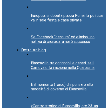
Europee, snobbata piazza Roma: la politica
va in sale festa e case private
Se Facebook “censura” ed elimina una
notizia di cronaca: a noi è successo
Detto tra blog
Biancavilla tra coriandoli e ceneri: se il
Carnevale fa irruzione nella Quaresima
È il momento (forse) di ripensare alle
modalità di governo di Biancavilla
«Centro storico di Biancavilla, ore 23: un