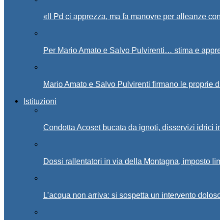
«Il Pd ci apprezza, ma fa manovre per alleanze con
Per Mario Amato e Salvo Pulvirenti… stima e appr
Mario Amato e Salvo Pulvirenti firmano le proprie d
Istituzioni
Condotta Acoset bucata da ignoti, disservizi idrici 
Dossi rallentatori in via della Montagna, imposto li
L’acqua non arriva: si sospetta un intervento doloso 