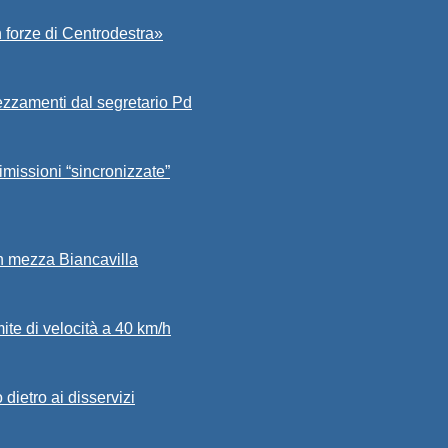
 forze di Centrodestra»
ezzamenti dal segretario Pd
imissioni “sincronizzate”
in mezza Biancavilla
mite di velocità a 40 km/h
dietro ai disservizi