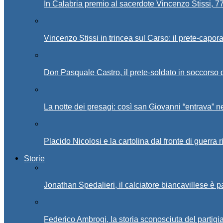
In Calabria premio al sacerdote Vincenzo Stissi, 7
Vincenzo Stissi in trincea sul Carso: il prete-capor
Don Pasquale Castro, il prete-soldato in soccorso d
La notte dei presagi: così san Giovanni “entrava” ne
Placido Nicolosi e la cartolina dal fronte di guerra 
Storie
Jonathan Spedalieri, il calciatore biancavillese è 
Federico Ambrogi, la storia sconosciuta del partigi