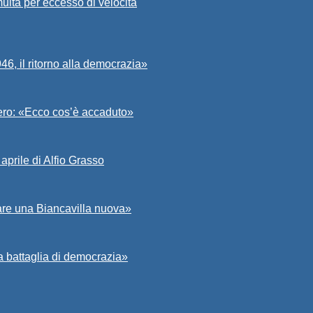
ulta per eccesso di velocità
6, il ritorno alla democrazia»
Asero: «Ecco cos’è accaduto»
aprile di Alfio Grasso
zare una Biancavilla nuova»
a battaglia di democrazia»