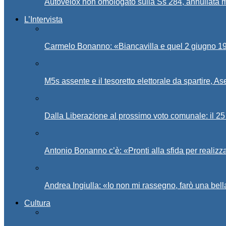
Autovelox non omologato sulla Ss 284, annullata m
L’Intervista
Carmelo Bonanno: «Biancavilla e quel 2 giugno 194
M5s assente e il tesoretto elettorale da spartire, 
Dalla Liberazione al prossimo voto comunale: il 25 
Antonio Bonanno c’è: «Pronti alla sfida per realiz
Andrea Ingiulla: «Io non mi rassegno, farò una bell
Cultura