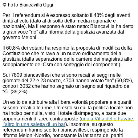
© Foto Biancavilla Oggi
Per il referendum si è espresso soltanto il 43% degli aventi
diritti al voto (dato al di sotto della media regionale e
nazionale). Ma il responso è stato netto: Biancavilla ha detto
a gran voce “no” alla riforma della giustizia avanzata dal
governo Meloni.
Il 60,8% dei votanti ha respinto la proposta di modifica della
Costituzione che mirava a un nuovo ordinamento della
giustizia (dalla separazione delle carriere dei magistrati allo
sdoppiamento del Csm con sorteggio dei componenti).
Sui 7809 biancavillesi che si sono recati ai seggi nelle
giornate del 22 e 23 marzo, 4703 hanno votato “no” (60,8%),
contro i 3032 che hanno segnato un segno sul riquadro del
“sì” (39,2%).
Un esito da attribuire alla libera volontà popolare e a quanti
si sono recati alle urne. Un esito su cui la politica locale non
ha inciso per nulla, visto il totale disimpegno, a parte due
appuntamenti di aree contrapposte (
uno a Villa delle Favare,
l’altro in una saletta di un bar
). Insomma, su questo
referendum hanno scelto i biancavillesi, respingendo la
riforma Meloni-Nordio, nonostante la latitanza dei partiti