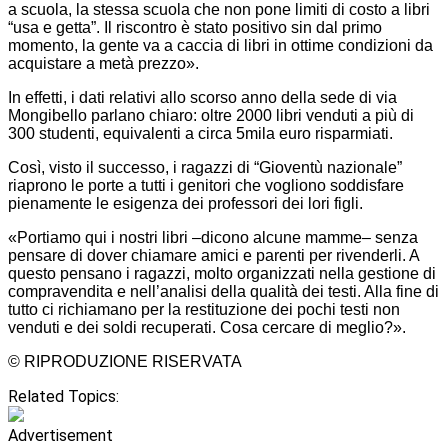
a scuola, la stessa scuola che non pone limiti di costo a libri
“usa e getta”. Il riscontro è stato positivo sin dal primo
momento, la gente va a caccia di libri in ottime condizioni da
acquistare a metà prezzo».
In effetti, i dati relativi allo scorso anno della sede di via
Mongibello parlano chiaro: oltre 2000 libri venduti a più di
300 studenti, equivalenti a circa 5mila euro risparmiati.
Così, visto il successo, i ragazzi di “Gioventù nazionale”
riaprono le porte a tutti i genitori che vogliono soddisfare
pienamente le esigenza dei professori dei lori figli.
«Portiamo qui i nostri libri –dicono alcune mamme– senza
pensare di dover chiamare amici e parenti per rivenderli. A
questo pensano i ragazzi, molto organizzati nella gestione di
compravendita e nell’analisi della qualità dei testi. Alla fine di
tutto ci richiamano per la restituzione dei pochi testi non
venduti e dei soldi recuperati. Cosa cercare di meglio?».
© RIPRODUZIONE RISERVATA
Related Topics:
Advertisement