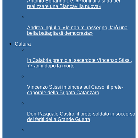
Antonio Bonanno c’è: «Pronti alla sfida per
realizzare una Biancavilla nuova»
Andrea Ingiulla: «Io non mi rassegno, farò una
bella battaglia di democrazia»
Cultura
In Calabria premio al sacerdote Vincenzo Stissi,
77 anni dopo la morte
Vincenzo Stissi in trincea sul Carso: il prete-
caporale della Brigata Catanzaro
Don Pasquale Castro, il prete-soldato in soccorso
dei feriti della Grande Guerra