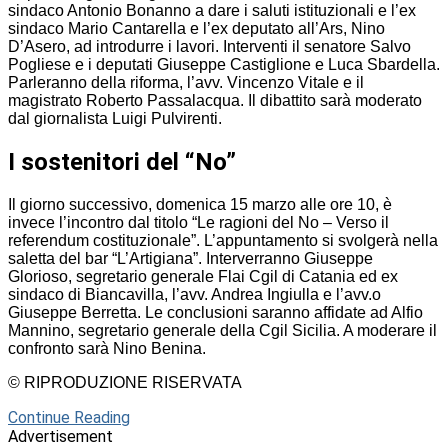
sindaco Antonio Bonanno a dare i saluti istituzionali e l’ex
sindaco Mario Cantarella e l’ex deputato all’Ars, Nino
D’Asero, ad introdurre i lavori. Interventi il senatore Salvo
Pogliese e i deputati Giuseppe Castiglione e Luca Sbardella.
Parleranno della riforma, l’avv. Vincenzo Vitale e il
magistrato Roberto Passalacqua. Il dibattito sarà moderato
dal giornalista Luigi Pulvirenti.
I sostenitori del “No”
Il giorno successivo, domenica 15 marzo alle ore 10, è
invece l’incontro dal titolo “Le ragioni del No – Verso il
referendum costituzionale”. L’appuntamento si svolgerà nella
saletta del bar “L’Artigiana”. Interverranno Giuseppe
Glorioso, segretario generale Flai Cgil di Catania ed ex
sindaco di Biancavilla, l’avv. Andrea Ingiulla e l’avv.o
Giuseppe Berretta. Le conclusioni saranno affidate ad Alfio
Mannino, segretario generale della Cgil Sicilia. A moderare il
confronto sarà Nino Benina.
© RIPRODUZIONE RISERVATA
Continue Reading
Advertisement