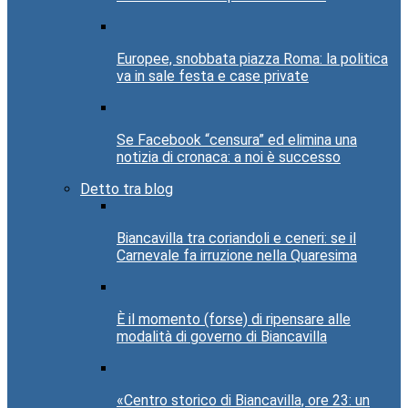
Europee, snobbata piazza Roma: la politica
va in sale festa e case private
Se Facebook “censura” ed elimina una
notizia di cronaca: a noi è successo
Detto tra blog
Biancavilla tra coriandoli e ceneri: se il
Carnevale fa irruzione nella Quaresima
È il momento (forse) di ripensare alle
modalità di governo di Biancavilla
«Centro storico di Biancavilla, ore 23: un