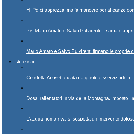
«Il Pd ci apprezza, ma fa manovre per alleanze con
Per Mario Amato e Salvo Pulvirenti… stima e appr
Mario Amato e Salvo Pulvirenti firmano le proprie d
Istituzioni
Condotta Acoset bucata da ignoti, disservizi idrici 
Dossi rallentatori in via della Montagna, imposto li
L’acqua non arriva: si sospetta un intervento doloso 