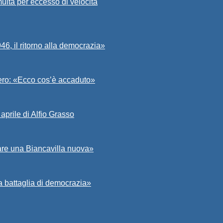
ulta per eccesso di velocità
6, il ritorno alla democrazia»
Asero: «Ecco cos’è accaduto»
aprile di Alfio Grasso
zare una Biancavilla nuova»
a battaglia di democrazia»