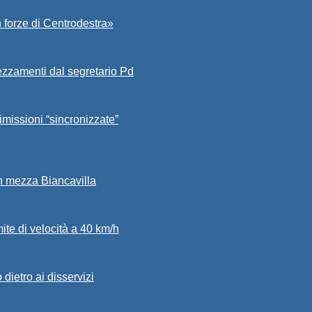
 forze di Centrodestra»
ezzamenti dal segretario Pd
imissioni “sincronizzate”
in mezza Biancavilla
mite di velocità a 40 km/h
dietro ai disservizi