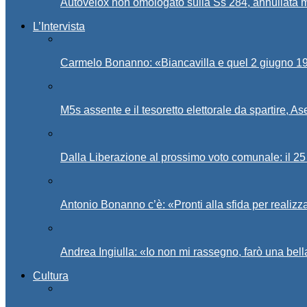
Autovelox non omologato sulla Ss 284, annullata m
L’Intervista
Carmelo Bonanno: «Biancavilla e quel 2 giugno 194
M5s assente e il tesoretto elettorale da spartire, 
Dalla Liberazione al prossimo voto comunale: il 25 
Antonio Bonanno c’è: «Pronti alla sfida per realiz
Andrea Ingiulla: «Io non mi rassegno, farò una bell
Cultura