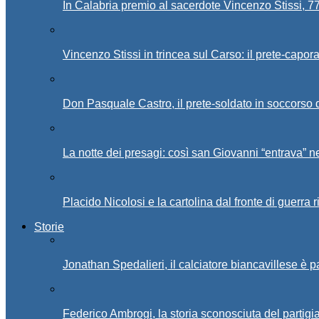
In Calabria premio al sacerdote Vincenzo Stissi, 7
Vincenzo Stissi in trincea sul Carso: il prete-capor
Don Pasquale Castro, il prete-soldato in soccorso d
La notte dei presagi: così san Giovanni “entrava” ne
Placido Nicolosi e la cartolina dal fronte di guerra 
Storie
Jonathan Spedalieri, il calciatore biancavillese è 
Federico Ambrogi, la storia sconosciuta del partigi