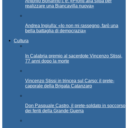
Antonio Bonanno c’è: «Pronti alla sfida per
realizzare una Biancavilla nuova»
Andrea Ingiulla: «Io non mi rassegno, farò una
bella battaglia di democrazia»
Cultura
In Calabria premio al sacerdote Vincenzo Stissi,
77 anni dopo la morte
Vincenzo Stissi in trincea sul Carso: il prete-
caporale della Brigata Catanzaro
Don Pasquale Castro, il prete-soldato in soccorso
dei feriti della Grande Guerra