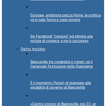
Europee, snobbata piazza Roma: la politica
va in sale festa e case private
Se Facebook “censura” ed elimina una
notizia di cronaca: a noi è successo
Detto tra blog
Biancavilla tra coriandoli e ceneri: se il
Carnevale fa irruzione nella Quaresima
È il momento (forse) di ripensare alle
modalità di governo di Biancavilla
«Centro storico di Biancavilla, ore 23: un