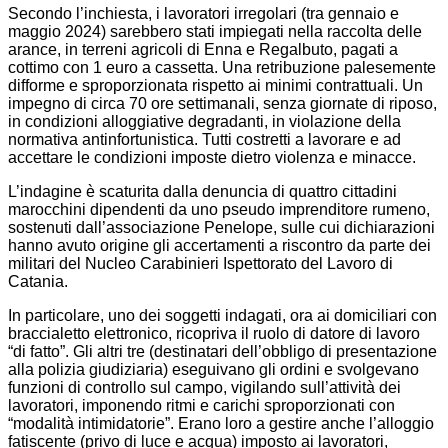
Secondo l’inchiesta, i lavoratori irregolari (tra gennaio e
maggio 2024) sarebbero stati impiegati nella raccolta delle
arance, in terreni agricoli di Enna e Regalbuto, pagati a
cottimo con 1 euro a cassetta. Una retribuzione palesemente
difforme e sproporzionata rispetto ai minimi contrattuali. Un
impegno di circa 70 ore settimanali, senza giornate di riposo,
in condizioni alloggiative degradanti, in violazione della
normativa antinfortunistica. Tutti costretti a lavorare e ad
accettare le condizioni imposte dietro violenza e minacce.
L’indagine è scaturita dalla denuncia di quattro cittadini
marocchini dipendenti da uno pseudo imprenditore rumeno,
sostenuti dall’associazione Penelope, sulle cui dichiarazioni
hanno avuto origine gli accertamenti a riscontro da parte dei
militari del Nucleo Carabinieri Ispettorato del Lavoro di
Catania.
In particolare, uno dei soggetti indagati, ora ai domiciliari con
braccialetto elettronico, ricopriva il ruolo di datore di lavoro
“di fatto”. Gli altri tre (destinatari dell’obbligo di presentazione
alla polizia giudiziaria) eseguivano gli ordini e svolgevano
funzioni di controllo sul campo, vigilando sull’attività dei
lavoratori, imponendo ritmi e carichi sproporzionati con
“modalità intimidatorie”. Erano loro a gestire anche l’alloggio
fatiscente (privo di luce e acqua) imposto ai lavoratori,