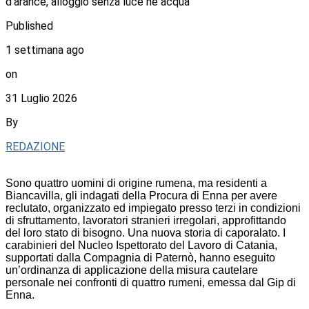
d’arance, alloggio senza luce né acqua
Published
1 settimana ago
on
31 Luglio 2026
By
REDAZIONE
Sono quattro uomini di origine rumena, ma residenti a
Biancavilla, gli indagati della Procura di Enna per avere
reclutato, organizzato ed impiegato presso terzi in condizioni
di sfruttamento, lavoratori stranieri irregolari, approfittando
del loro stato di bisogno. Una nuova storia di caporalato. I
carabinieri del Nucleo Ispettorato del Lavoro di Catania,
supportati dalla Compagnia di Paternò, hanno eseguito
un’ordinanza di applicazione della misura cautelare
personale nei confronti di quattro rumeni, emessa dal Gip di
Enna.