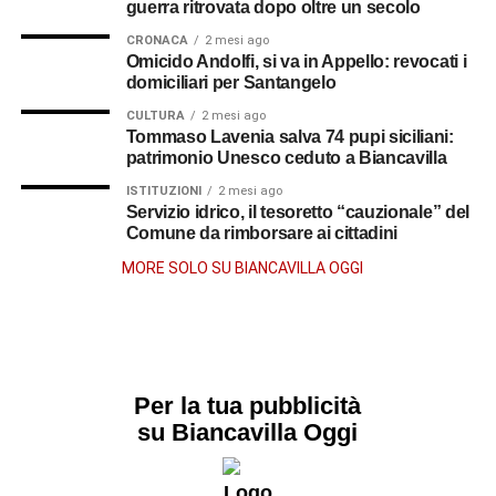
guerra ritrovata dopo oltre un secolo
carmelitano di Reggio Calabria, Camillo Rinaldo
CRONACA
2 mesi ago
Rousset, ad accoglierlo nella propria diocesi,
Omicido Andolfi, si va in Appello: revocati i
destinandolo come vicario alla parrocchia di Chorio di
domiciliari per Santangelo
San Lorenzo.
CULTURA
2 mesi ago
Tommaso Lavenia salva 74 pupi siciliani:
Il 14 dicembre 1922 venne nominato
parroco della chiesa
patrimonio Unesco ceduto a Biancavilla
di Santa Maria di Porto Salvo a Gallico Marina
. Qui lo
ISTITUZIONI
2 mesi ago
raggiunse anche la sorella Rosa, che da Biancavilla si
Servizio idrico, il tesoretto “cauzionale” del
trasferì accanto a lui. Per molti anni affiancò al ministero
Comune da rimborsare ai cittadini
sacerdotale l’insegnamento nelle scuole elementari,
MORE SOLO SU BIANCAVILLA OGGI
conquistando la stima delle famiglie e dedicandosi alla
ricostruzione della comunità dopo il devastante terremoto
del 1908. Il suo nome resta infatti legato anche alla
rinascita della chiesa parrocchiale di Gallico.
Per la tua pubblicità
Il ritorno a Biancavilla
su Biancavilla Oggi
Negli ultimi anni, ormai malato, lasciò la guida della