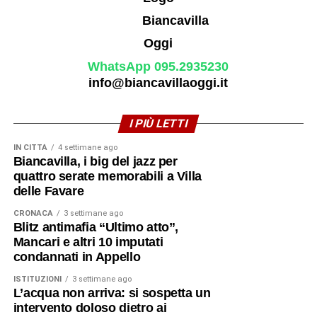
parrocchia e fece ritorno nella sua Biancavilla. Aveva
attraversato conventi, diocesi, campi di battaglia e
comunità lontane. Eppure il suo ultimo approdo fu
Biancavilla: il luogo da cui era partito e che, dopo una vita
WhatsApp 095.2935230
intera, sembrò chiamarlo di nuovo a sé. Continuò a
info@biancavillaoggi.it
servire la comunità con la discrezione che aveva sempre
caratterizzato la sua vita, anche come organista della
Chiesa Madre. Assistito con affetto dai nipoti Caterina,
I PIÙ LETTI
Anna e Carmelo Mazzaglia, si spense il 21 luglio 1949,
IN CITTÀ
4 settimane ago
vivendo gli ultimi anni in dignitosa sobrietà.
Biancavilla, i big del jazz per
quattro serate memorabili a Villa
© RIPRODUZIONE RISERVATA
delle Favare
CRONACA
3 settimane ago
Blitz antimafia “Ultimo atto”,
In Calabria premio al sacerdote
Mancari e altri 10 imputati
Vincenzo Stissi, 77 anni dopo la
condannati in Appello
morte
ISTITUZIONI
3 settimane ago
L’acqua non arriva: si sospetta un
intervento doloso dietro ai