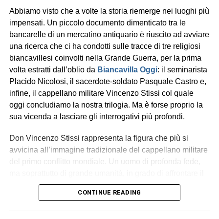
pagine di
Biancavilla Oggi
, nell’ambito di una ricerca sui
Abbiamo visto che a volte la storia riemerge nei luoghi più
sacerdoti biancavillesi che hanno partecipato alla Grande
impensati. Un piccolo documento dimenticato tra le
Guerra. Un racconto in tre puntate che ha sottratto
bancarelle di un mercatino antiquario è riuscito ad avviare
dall’oblio quei preti-soldato (oltre a Stissi, anche
Placido
una ricerca che ci ha condotti sulle tracce di tre religiosi
Nicolosi
e
Pasquale Castro
), che vissero l’esperienza
biancavillesi coinvolti nella Grande Guerra, per la prima
della trincea.
volta estratti dall’oblio da
Biancavilla Oggi
: il seminarista
Placido Nicolosi, il sacerdote-soldato Pasquale Castro e,
Religioso carmelitano prima e poi sacerdote del clero
infine, il cappellano militare Vincenzo Stissi col quale
secolare, Stissi attraversò alcune delle pagine più
oggi concludiamo la nostra trilogia. Ma è forse proprio la
drammatiche del Novecento. Finita la guerra, seppe
sua vicenda a lasciare gli interrogativi più profondi.
conquistare l’affetto della comunità di Gallico, alla quale
dedicò tanti anni del proprio ministero sacerdotale e dove
Don Vincenzo Stissi rappresenta la figura che più si
ricostruì la chiesa parrocchiale, distrutta dal terremoto del
avvicina all’immagine tradizionale del cappellano militare
1908. Morì a Biancavilla nel 1949.
del primo conflitto mondiale. Un uomo di profonda fede,
ma soprattutto di grande umanità, in grado di affrontare il
«Anche Biancavilla ricordi
dolore senza esserne sopraffatto. Empatico, paziente e
CONTINUE READING
padre Stissi»
resiliente, capace di ascoltare e offrire conforto anche nel
silenzio. Un punto di equilibrio: sostenne chi venne
«Avevo appena pochi anni quando morì – ci racconta