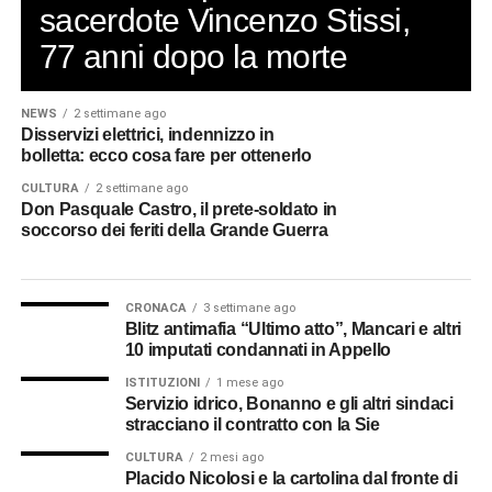
dedizione, ricevendo gli encomi dei superiori e
sacerdote Vincenzo Stissi,
l’onorificenza di Cavaliere della Corona d’Italia. Eppure,
77 anni dopo la morte
dopo aver ricostruito date, incarichi e riconoscimenti, resta
qualcosa che gli archivi non riescono a raccontare. Il
silenzio. È il silenzio di una generazione che tornò dalla
NEWS
2 settimane ago
guerra portando dentro di sé esperienze troppo dolorose
Disservizi elettrici, indennizzo in
bolletta: ecco cosa fare per ottenerlo
per essere facilmente condivise. Le carte militari
registrano gli spostamenti. Le decorazioni attestano il
CULTURA
2 settimane ago
Don Pasquale Castro, il prete-soldato in
valore. Ma raramente queste cose lasciano intravedere
soccorso dei feriti della Grande Guerra
ciò che quei sacerdoti videro, ascoltarono e custodirono
nella propria memoria.
CRONACA
3 settimane ago
Maestro elementare e parroco
Blitz antimafia “Ultimo atto”, Mancari e altri
10 imputati condannati in Appello
in Calabria
ISTITUZIONI
1 mese ago
Servizio idrico, Bonanno e gli altri sindaci
Don Vincenzo sopravvisse al conflitto. Nel 1919 conseguì
stracciano il contratto con la Sie
a Catania il diploma di maestro elementare e, nello stesso
CULTURA
2 mesi ago
anno, vide finalmente realizzarsi il desiderio che coltivava
Placido Nicolosi e la cartolina dal fronte di
da tempo: entrare nel clero secolare. Fu l’arcivescovo