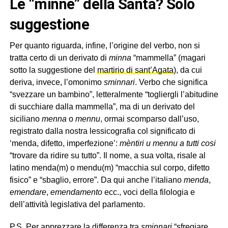
Le “minne” della Santa? Solo
suggestione
Per quanto riguarda, infine, l’origine del verbo, non si
tratta certo di un derivato di
minna
“mammella” (magari
sotto la suggestione del
martirio di sant’Agata
), da cui
deriva, invece, l’omonimo
sminnari
. Verbo che significa
“svezzare un bambino”, letteralmente “togliergli l’abitudine
di succhiare dalla mammella”, ma di un derivato del
siciliano
menna
o
mennu
, ormai scomparso dall’uso,
registrato dalla nostra lessicografia col significato di
‘menda, difetto, imperfezione’:
mèntiri u mennu a tutti cosi
“trovare da ridire su tutto”. Il nome, a sua volta, risale al
latino menda(m) o mendu(m) “macchia sul corpo, difetto
fisico” e “sbaglio, errore”. Da qui anche l’italiano
menda
,
emendare
,
emendamento
ecc., voci della filologia e
dell’attività legislativa del parlamento.
P.S. Per apprezzare la differenza tra
sminnari
“sfregiare,