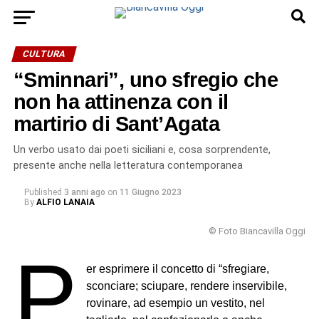
CULTURA
“Sminnari”, uno sfregio che
non ha attinenza con il
martirio di Sant’Agata
Un verbo usato dai poeti siciliani e, cosa sorprendente,
presente anche nella letteratura contemporanea
Published
3 anni ago
on
11 Giugno 2023
By
ALFIO LANAIA
© Foto Biancavilla Oggi
P
er esprimere il concetto di “sfregiare,
sconciare; sciupare, rendere inservibile,
rovinare, ad esempio un vestito, nel