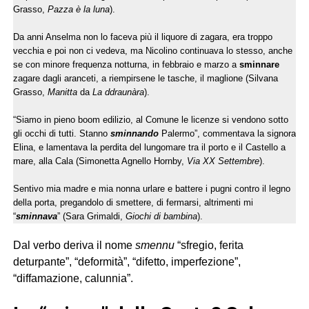
Grasso,
Pazza è la luna
).
Da anni Anselma non lo faceva più il liquore di zagara, era troppo
vecchia e poi non ci vedeva, ma Nicolino continuava lo stesso, anche
se con minore frequenza notturna, in febbraio e marzo a
sminnare
zagare dagli aranceti, a riempirsene le tasche, il maglione (Silvana
Grasso,
Manitta
da
La ddraunàra
).
“Siamo in pieno boom edilizio, al Comune le licenze si vendono sotto
gli occhi di tutti. Stanno
sminnando
Palermo”, commentava la signora
Elina, e lamentava la perdita del lungomare tra il porto e il Castello a
mare, alla Cala (Simonetta Agnello Hornby,
Via XX Settembre
).
Sentivo mia madre e mia nonna urlare e battere i pugni contro il legno
della porta, pregandolo di smettere, di fermarsi, altrimenti mi
“
sminnava
” (Sara Grimaldi,
Giochi di bambina
).
Dal verbo deriva il nome
smennu
“sfregio, ferita
deturpante”, “deformità”, “difetto, imperfezione”,
“diffamazione, calunnia”.