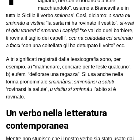
tagliarlo, nel confezionarlo o anche
macchiandolo”, usiamo a Biancavilla e in
tutta la Sicilia il verbo
sminnari
. Così, diciamo:
a sarta mi
sminnàu a vistina
“la sarta mi ha rovinato il vestito”,
si-vvai
ni ḍḍu varveri ti smenna i capiḍḍi
“se vai da quel barbiere,
ti rovina il taglio dei capelli”,
ccu na cutiḍḍata cci sminnàu
a facci
“con una coltellata gli ha deturpato il volto” ecc.
Altri significati registrati dalla lessicografia sono, per
esempio, a) “malmenare, conciare per le feste qualcuno”,
b) eufem. “deflorare una ragazza”. Si usa anche nella
forma pronominale
sminnàrisi
:
sminnàrisi a saluti
‘rovinarsi la salute’,
u vistitu si sminnàu
l’abito si è
rovinato.
Un verbo nella letteratura
contemporanea
Mentre non stupisce che il nostro verbo sia stato usato dai