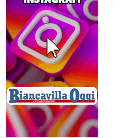
Successivamente fu assegnato alla Brigata Catanzaro (i
suoi familiari chiamarono il corpo di appartenenza Brigata
D’Annunzio), una delle unità più celebri, decorate e
controverse del Regio Esercito. I suoi soldati
combatterono nei settori più duri del Carso, pagando un
tributo altissimo di vite umane. La brigata è ricordata
anche per il drammatico ammutinamento di Santa Maria
la Longa, nel luglio 1917, quando uomini ormai stremati
da mesi di combattimenti si ribellarono all’ordine di
tornare immediatamente in linea. La repressione fu
durissima: ventotto militari vennero fucilati. Nonostante
quella tragica pagina, la Brigata Catanzaro continuò a
distinguersi per il valore dimostrato in battaglia, ricevendo
importanti decorazioni al valor militare.
Essere cappellano di una brigata simile significava molto
più che celebrare la Messa. Voleva dire condividere la
vita dei soldati. Dormire negli stessi ricoveri. Attraversare
le stesse trincee. Esporsi allo stesso fuoco. Visitare gli