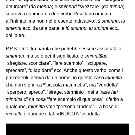
deturpare” (da
menna
) e
sminnari
“svezzare” (da
minna
),
si provi a coniugare i due verbi. Risultano omonimi
all’infinito, ma non nel presente indicativo:
iù smennu
,
tu
smenni
ecc. da una parte, e
iù sminnu
,
tu sminni
ecc.,
dall’altra.
P.P.S. Un’altra parola che potrebbe essere associata a
sminnari
, ma solo per il significato, è
sminnittïari
“sfregiare, sconciare”, “fare scempio”, “sciupare,
sprecare”, “dilapidare” ecc. Anche questo verbo, come i
precedenti, deriva da un nome, in questo caso
minnitta
che non significa *“piccola mammella”, ma “vendetta”,
“sperpero, spreco”, “strage, sterminio”; nella frase
fari
minnitta di na cosa
“fare scempio di qualcosa”; riferito a
qualcuno,
minnitta
vale “persona crudele”. La base di
minnitta
è dunque il lat. VINDICTA “vendetta”.