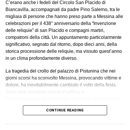
C’erano anche i fedeli del Circolo San Placido di
Biancavilla, accompagnati da padre Pino Salerno, tra le
migliaia di persone che hanno preso parte a Messina alle
celebrazioni per il 438° anniversario della “Invenzione
delle reliquie” di san Placido e compagni martiri,
compatroni della città. Un appuntamento particolarmente
significativo, segnato dal ritorno, dopo dieci anni, della
storica processione delle reliquie, ma vissuto quest’anno
in un clima profondamente diverso.
La tragedia del crollo del palazzo di Pistunina che nei
giorni scorsi ha sconvolto Messina, provocando vittime e
dolore, ha inevitabilmente cambiato il volto della festa.
Sono stati annullati i fuochi d’artificio e
l’accompagnamento bandistico, lasciando spazio a una
celebrazione sobria, raccolta e carica di emozione.
CONTINUE READING
Durante la processione, partita dalla Chiesa
Gerosolimitana di San Giovanni di Malta, si sono levate
intense preghiere per le vittime, per le loro famiglie e per i