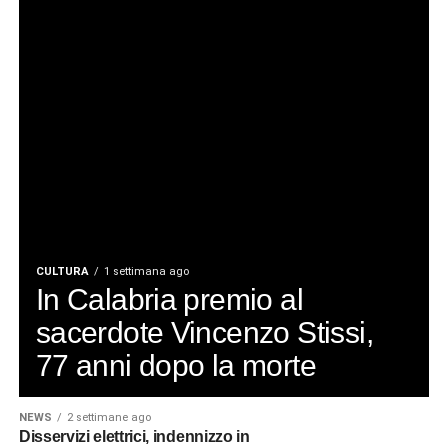
presenza dei biancavillesi a Messina: il rinnovo di un
legame che unisce da oltre quattro secoli le due
comunità. Un filo fatto di fede, memoria e tradizione che,
quest’anno più che mai, ha trovato espressione in una
celebrazione vissuta nel silenzio, nella preghiera e nella
solidarietà verso una città ferita.
© RIPRODUZIONE RISERVATA
CULTURA
1 settimana ago
In Calabria premio al
sacerdote Vincenzo Stissi,
77 anni dopo la morte
NEWS
2 settimane ago
Disservizi elettrici, indennizzo in