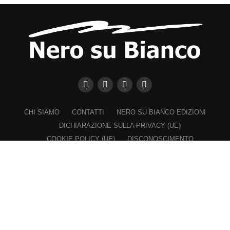
CHI SIAMO
CONTATTI
NERO SU BIANCO EDIZIONI
DICHIARAZIONE SULLA PRIVACY (UE)
COOKIE POLICY (UE)
DISCONOSCIMENTO
Registrazione al Tribunale di Catania n. 25/2016
PROPRIETARIO e EDITORE
Associazione Nero su Bianco ETS
Iscrizione al RUNTS n. 2305 del 23.6.2026
Iscrizione al ROC n. 36315 del 16.3.2021
Direttore responsabile: VITTORIO FIORENZA