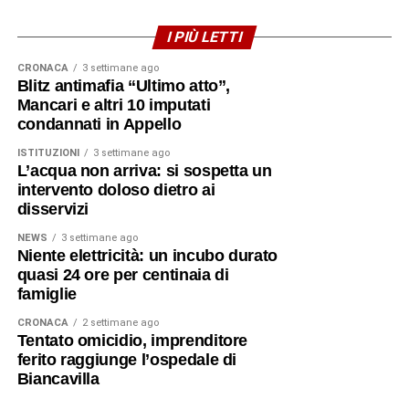
I PIÙ LETTI
CRONACA
3 settimane ago
Blitz antimafia “Ultimo atto”,
Mancari e altri 10 imputati
condannati in Appello
ISTITUZIONI
3 settimane ago
L’acqua non arriva: si sospetta un
intervento doloso dietro ai
disservizi
NEWS
3 settimane ago
Niente elettricità: un incubo durato
quasi 24 ore per centinaia di
famiglie
CRONACA
2 settimane ago
Tentato omicidio, imprenditore
ferito raggiunge l’ospedale di
Biancavilla