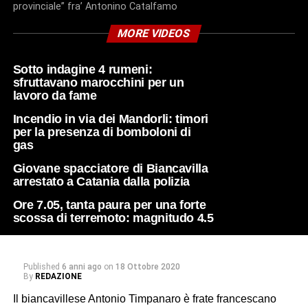
provinciale” fra’ Antonino Catalfamo
MORE VIDEOS
Sotto indagine 4 rumeni:
sfruttavano marocchini per un
lavoro da fame
Incendio in via dei Mandorli: timori
per la presenza di bomboloni di
gas
Giovane spacciatore di Biancavilla
arrestato a Catania dalla polizia
Ore 7.05, tanta paura per una forte
scossa di terremoto: magnitudo 4.5
Published
6 anni ago
on
18 Ottobre 2020
By
REDAZIONE
Il biancavillese Antonio Timpanaro è frate francescano