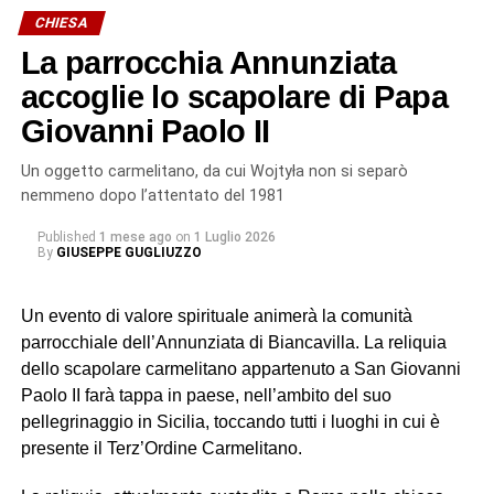
soccorritori ancora impegnati nelle operazioni successive
CHIESA
al disastro.
La parrocchia Annunziata
Il corteo ha quindi raggiunto la Basilica Cattedrale, dove
accoglie lo scapolare di Papa
mons. Santo Rocco Gangemi, nunzio apostolico in
Giovanni Paolo II
Serbia, ha presieduto la solenne celebrazione eucaristica
alla presenza dei fedeli, delle delegazioni, dei circoli e
Un oggetto carmelitano, da cui Wojtyła non si separò
delle confraternite provenienti da diverse realtà della
nemmeno dopo l’attentato del 1981
Sicilia. Tra queste, anche quella di Biancavilla, la cui
Published
1 mese ago
on
1 Luglio 2026
presenza non rappresenta soltanto un gesto di devozione,
By
GIUSEPPE GUGLIUZZO
ma rinnova un legame antico che affonda le proprie radici
nella storia e nella tradizione popolare.
Un evento di valore spirituale animerà la comunità
parrocchiale dell’Annunziata di Biancavilla. La reliquia
San Placido tra devozione e
dello scapolare carmelitano appartenuto a San Giovanni
leggenda
Paolo II farà tappa in paese, nell’ambito del suo
pellegrinaggio in Sicilia, toccando tutti i luoghi in cui è
Secondo una leggenda tramandata nei secoli, infatti, il
presente il Terz’Ordine Carmelitano.
carro che trasportava le reliquie di san Placido non