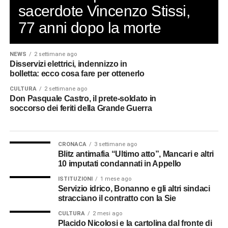
sacerdote Vincenzo Stissi,
77 anni dopo la morte
NEWS
2 settimane ago
Disservizi elettrici, indennizzo in
bolletta: ecco cosa fare per ottenerlo
CULTURA
2 settimane ago
Don Pasquale Castro, il prete-soldato in
soccorso dei feriti della Grande Guerra
CRONACA
3 settimane ago
Blitz antimafia “Ultimo atto”, Mancari e altri
10 imputati condannati in Appello
ISTITUZIONI
1 mese ago
Servizio idrico, Bonanno e gli altri sindaci
stracciano il contratto con la Sie
CULTURA
2 mesi ago
Placido Nicolosi e la cartolina dal fronte di