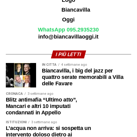
WhatsApp 095.2935230
info@biancavillaoggi.it
I PIÙ LETTI
IN CITTÀ
4 settimane ago
Biancavilla, i big del jazz per
quattro serate memorabili a Villa
delle Favare
CRONACA
3 settimane ago
Blitz antimafia “Ultimo atto”,
Mancari e altri 10 imputati
condannati in Appello
ISTITUZIONI
3 settimane ago
L’acqua non arriva: si sospetta un
intervento doloso dietro ai