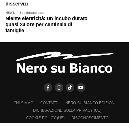
disservizi
NEWS
3 settimane ago
Niente elettricità: un incubo durato
quasi 24 ore per centinaia di
famiglie
CHI SIAMO
CONTATTI
NERO SU BIANCO EDIZIONI
DICHIARAZIONE SULLA PRIVACY (UE)
COOKIE POLICY (UE)
DISCONOSCIMENTO