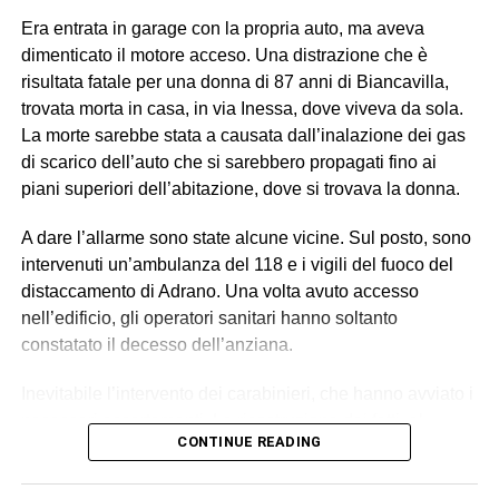
con braccialetto elettronico, ricopriva il ruolo di datore di
Era entrata in garage con la propria auto, ma aveva
lavoro “di fatto”. Gli altri tre (destinatari dell’obbligo di
dimenticato il motore acceso. Una distrazione che è
presentazione alla polizia giudiziaria) eseguivano gli
risultata fatale per una donna di 87 anni di Biancavilla,
ordini e svolgevano funzioni di controllo sul campo,
trovata morta in casa, in via Inessa, dove viveva da sola.
vigilando sull’attività dei lavoratori, imponendo ritmi e
La morte sarebbe stata a causata dall’inalazione dei gas
carichi sproporzionati con “modalità intimidatorie”. Erano
di scarico dell’auto che si sarebbero propagati fino ai
loro a gestire anche l’alloggio fatiscente (privo di luce e
piani superiori dell’abitazione, dove si trovava la donna.
acqua) imposto ai lavoratori, trattenendone le somme
relative all’affitto dal salario e minacciando gli stessi di
A dare l’allarme sono state alcune vicine. Sul posto, sono
allontanarli se non avessero accettato tali condizioni,
intervenuti un’ambulanza del 118 e i vigili del fuoco del
contribuendo così a mantenere le condizioni di
distaccamento di Adrano. Una volta avuto accesso
sfruttamento e dipendenza economica e abitativa.
nell’edificio, gli operatori sanitari hanno soltanto
constatato il decesso dell’anziana.
© RIPRODUZIONE RISERVATA
Inevitabile l’intervento dei carabinieri, che hanno avviato i
necessari accertamenti. La ricostruzione dei fatti, al
CONTINUE READING
momento, suggerisce l’ipotesi della disgrazia: il motore
dell’auto dimenticato acceso, le esalazioni dei fumi dalla