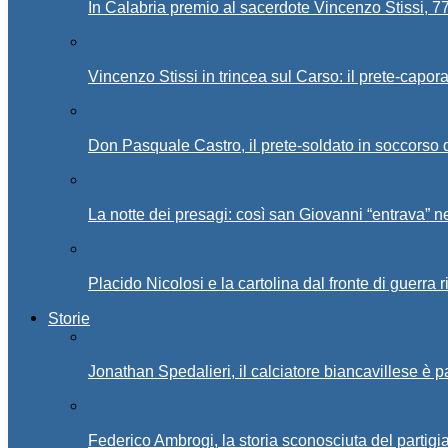
In Calabria premio al sacerdote Vincenzo Stissi, 7
Vincenzo Stissi in trincea sul Carso: il prete-capor
Don Pasquale Castro, il prete-soldato in soccorso d
La notte dei presagi: così san Giovanni “entrava” ne
Placido Nicolosi e la cartolina dal fronte di guerra 
Storie
Jonathan Spedalieri, il calciatore biancavillese è 
Federico Ambrogi, la storia sconosciuta del partigi