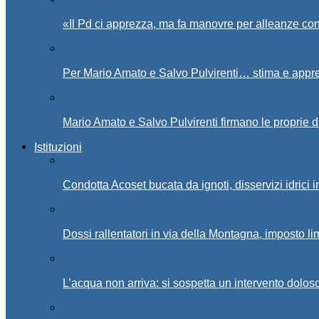
«Il Pd ci apprezza, ma fa manovre per alleanze con
Per Mario Amato e Salvo Pulvirenti… stima e appr
Mario Amato e Salvo Pulvirenti firmano le proprie d
Istituzioni
Condotta Acoset bucata da ignoti, disservizi idrici 
Dossi rallentatori in via della Montagna, imposto li
L’acqua non arriva: si sospetta un intervento doloso 