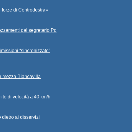
 forze di Centrodestra»
ezzamenti dal segretario Pd
imissioni “sincronizzate”
in mezza Biancavilla
mite di velocità a 40 km/h
dietro ai disservizi