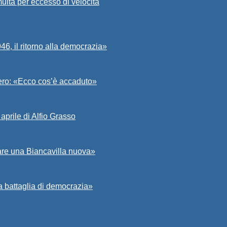
ulta per eccesso di velocità
6, il ritorno alla democrazia»
Asero: «Ecco cos’è accaduto»
aprile di Alfio Grasso
zare una Biancavilla nuova»
a battaglia di democrazia»