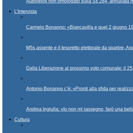
Autovelox non omologato sulla Ss 284, annullata m
L’Intervista
Carmelo Bonanno: «Biancavilla e quel 2 giugno 194
M5s assente e il tesoretto elettorale da spartire, 
Dalla Liberazione al prossimo voto comunale: il 25 
Antonio Bonanno c’è: «Pronti alla sfida per realiz
Andrea Ingiulla: «Io non mi rassegno, farò una bell
Cultura