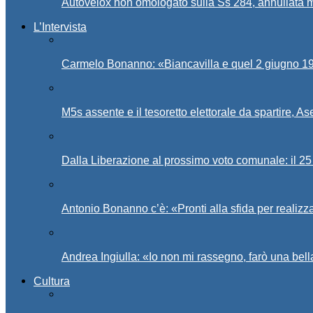
Autovelox non omologato sulla Ss 284, annullata m
L’Intervista
Carmelo Bonanno: «Biancavilla e quel 2 giugno 194
M5s assente e il tesoretto elettorale da spartire, 
Dalla Liberazione al prossimo voto comunale: il 25 
Antonio Bonanno c’è: «Pronti alla sfida per realiz
Andrea Ingiulla: «Io non mi rassegno, farò una bell
Cultura