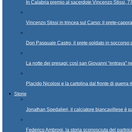
In Calabria premio al sacerdote Vincenzo Stissi, 7
Vincenzo Stissi in trincea sul Carso: il prete-capor
Don Pasquale Castro, il prete-soldato in soccorso d
La notte dei presagi: così san Giovanni “entrava” ne
Placido Nicolosi e la cartolina dal fronte di guerra 
Storie
Jonathan Spedalieri, il calciatore biancavillese è 
Federico Ambrogi, la storia sconosciuta del partigi