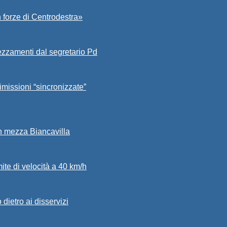
 forze di Centrodestra»
ezzamenti dal segretario Pd
imissioni “sincronizzate”
in mezza Biancavilla
mite di velocità a 40 km/h
dietro ai disservizi