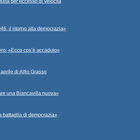
ulta per eccesso di velocità
6, il ritorno alla democrazia»
Asero: «Ecco cos’è accaduto»
aprile di Alfio Grasso
zare una Biancavilla nuova»
a battaglia di democrazia»