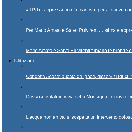
«Il Pd ci apprezza, ma fa manovre per alleanze con
Per Mario Amato e Salvo Pulvirenti… stima e appr
Mario Amato e Salvo Pulvirenti firmano le proprie d
Istituzioni
Condotta Acoset bucata da ignoti, disservizi idrici 
Dossi rallentatori in via della Montagna, imposto li
L’acqua non arriva: si sospetta un intervento doloso 