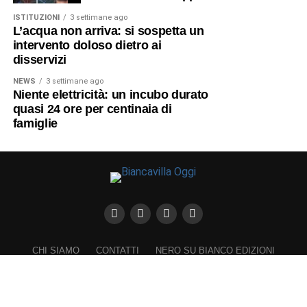
ISTITUZIONI
3 settimane ago
L’acqua non arriva: si sospetta un
intervento doloso dietro ai
disservizi
NEWS
3 settimane ago
Niente elettricità: un incubo durato
quasi 24 ore per centinaia di
famiglie
CHI SIAMO
CONTATTI
NERO SU BIANCO EDIZIONI
DICHIARAZIONE SULLA PRIVACY (UE)
COOKIE POLICY (UE)
DISCONOSCIMENTO