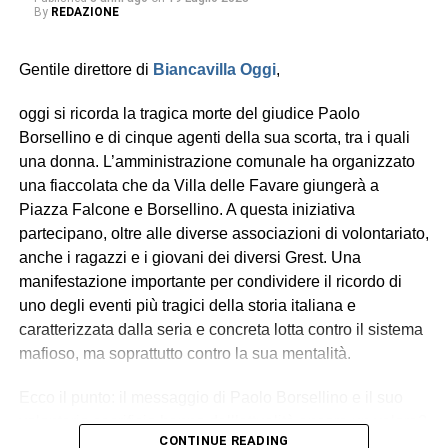
By
REDAZIONE
Rinviare troppo oltre la data, avrebbe comportato una
serie di spese non sopportabili dai carristi.
Gentile direttore di
Biancavilla Oggi
,
Il 21 febbraio saremo in Piazza Roma, non per fare a gara
oggi si ricorda la tragica morte del giudice Paolo
a chi fa più rumore ma per regalare un applauso meritato
Borsellino e di cinque agenti della sua scorta, tra i quali
ai nostri artisti e per goderci, insieme, la loro arte. Un
una donna. L’amministrazione comunale ha organizzato
giorno di festa non offende il Cielo.
una fiaccolata che da Villa delle Favare giungerà a
ANTONIO BONANNO, Sindaco di Biancavilla
Piazza Falcone e Borsellino. A questa iniziativa
partecipano, oltre alle diverse associazioni di volontariato,
© RIPRODUZIONE RISERVATA
anche i ragazzi e i giovani dei diversi Grest. Una
manifestazione importante per condividere il ricordo di
uno degli eventi più tragici della storia italiana e
caratterizzata dalla seria e concreta lotta contro il sistema
mafioso, ma soprattutto contro la sua mentalità.
Ecco il punto: il messaggio di Paolo Borsellino e il suo
volontario sacrificio hanno dell’attualità ancora un valore?
CONTINUE READING
Le nuove generazioni li recepiscono? Qualche dubbio mi