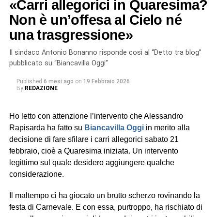
«Carri allegorici in Quaresima?
Non è un’offesa al Cielo né
una trasgressione»
Il sindaco Antonio Bonanno risponde così al “Detto tra blog”
pubblicato su “Biancavilla Oggi”
Published
6 mesi ago
on
19 Febbraio 2026
By
REDAZIONE
Ho letto con attenzione l’intervento che Alessandro
Rapisarda ha fatto su
Biancavilla Oggi
in merito alla
decisione di fare sfilare i carri allegorici sabato 21
febbraio, cioè a Quaresima iniziata. Un intervento
legittimo sul quale desidero aggiungere qualche
considerazione.
Il maltempo ci ha giocato un brutto scherzo rovinando la
festa di Carnevale. E con essa, purtroppo, ha rischiato di