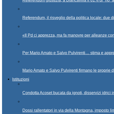
Referendum giustizia, a Biancavilla il 61% di “no” 
Referendum, il risveglio della politica locale: due di
«Il Pd ci apprezza, ma fa manovre per alleanze con
Per Mario Amato e Salvo Pulvirenti… stima e appr
Mario Amato e Salvo Pulvirenti firmano le proprie d
Istituzioni
Condotta Acoset bucata da ignoti, disservizi idrici 
Dossi rallentatori in via della Montagna, imposto li