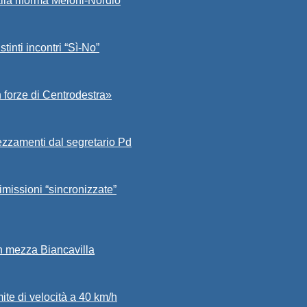
alla riforma Meloni-Nordio
stinti incontri “Sì-No”
 forze di Centrodestra»
ezzamenti dal segretario Pd
imissioni “sincronizzate”
in mezza Biancavilla
mite di velocità a 40 km/h