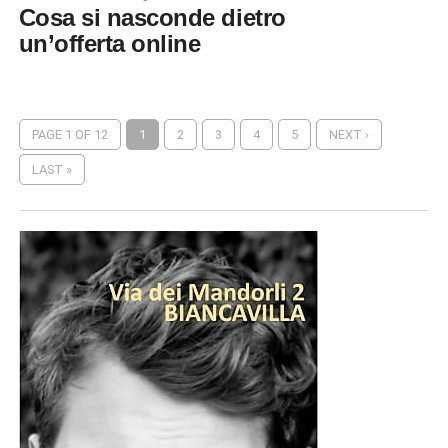
Cosa si nasconde dietro
un’offerta online
PAGE 1 OF 12
1
2
3
4
5
NEXT ›
LAST »