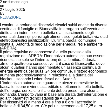
2 settimane ago
on
27 Luglio 2026
By
REDAZIONE
I continui e prolungati disservizi elettrici subiti anche da diverse
centinaia di famiglie di Biancavilla interrogano sull’eventuale
diritto a un indennizzo in bolletta e al risarcimento degli
eventuali danni (si pensi agli alimenti scongelati buttati via o ad
elettrodomestici inutilizzabili). L’ultima parola, comunque,
spetta all’Autorità di regolazione per energia, reti e ambiente
(ARERA).
Il primo requisito da conoscere è quello previsto dalla
regolazione dell’ARERA: l’indennizzo automatico può essere
riconosciuto solo se l’interruzione della fornitura è durata
almeno quattro ore consecutive. È il caso di Biancavilla, dove
alcuni quartieri hanno sperimentato un’assenza continua di
energia elettrica per quasi 24 ore continue. Il ristoro economico
aumenta progressivamente in relazione alla durata del
blackout, secondo i criteri fissati dall’Autorità.
L’indennizzo automatico riguarda le utenze domestiche in
bassa tensione e viene accreditato direttamente nella bolletta
dell’energia, senza che il cliente debba presentare alcuna
domanda. L’importo varia in base alla durata dell’interruzione e
ad altri parametri tecnici stabiliti da ARERA.
Per disservizi di almeno 4 ore e fino a 8 ore l’accredito in
bolletta è di 34,50 euro. C’è poi un incremento di 17,25 euro