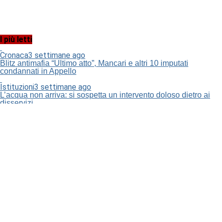
I più letti
Cronaca
3 settimane ago
Blitz antimafia “Ultimo atto”, Mancari e altri 10 imputati
condannati in Appello
Istituzioni
3 settimane ago
L’acqua non arriva: si sospetta un intervento doloso dietro ai
disservizi
News
3 settimane ago
Niente elettricità: un incubo durato quasi 24 ore per centinaia di
famiglie
Cronaca
2 settimane ago
Tentato omicidio, imprenditore ferito raggiunge l’ospedale di
Biancavilla
Chi Siamo