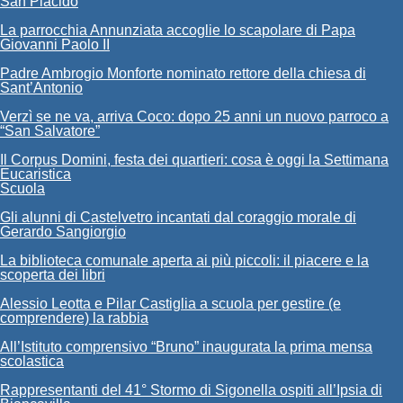
San Placido
La parrocchia Annunziata accoglie lo scapolare di Papa
Giovanni Paolo II
Padre Ambrogio Monforte nominato rettore della chiesa di
Sant’Antonio
Verzì se ne va, arriva Coco: dopo 25 anni un nuovo parroco a
“San Salvatore”
Il Corpus Domini, festa dei quartieri: cosa è oggi la Settimana
Eucaristica
Scuola
Gli alunni di Castelvetro incantati dal coraggio morale di
Gerardo Sangiorgio
La biblioteca comunale aperta ai più piccoli: il piacere e la
scoperta dei libri
Alessio Leotta e Pilar Castiglia a scuola per gestire (e
comprendere) la rabbia
All’Istituto comprensivo “Bruno” inaugurata la prima mensa
scolastica
Rappresentanti del 41° Stormo di Sigonella ospiti all’Ipsia di