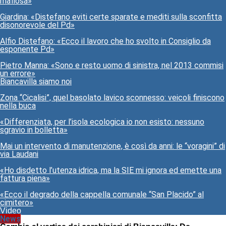
mafiosa»
Giardina: «Distefano eviti certe sparate e mediti sulla sconfitta
disonorevole del Pd»
Alfio Distefano: «Ecco il lavoro che ho svolto in Consiglio da
esponente Pd»
Pietro Manna: «Sono e resto uomo di sinistra, nel 2013 commisi
un errore»
Biancavilla siamo noi
Zona “Cicalisi”, quel basolato lavico sconnesso: veicoli finiscono
nella buca
«Differenziata, per l’isola ecologica io non esisto: nessuno
sgravio in bolletta»
Mai un intervento di manutenzione, è così da anni: le “voragini” di
via Laudani
«Ho disdetto l’utenza idrica, ma la SIE mi ignora ed emette una
fattura piena»
«Ecco il degrado della cappella comunale “San Placido” al
cimitero»
Video
News