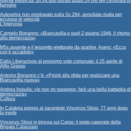
Niente elettricità: un incubo durato quasi 24 ore per centinaia di
famiglie
Autovelox non omologato sulla Ss 284, annullata multa per
eccesso di velocità
L’Intervista
Carmelo Bonanno: «Biancavilla e quel 2 giugno 1946, il ritorno
alla democrazia»
M5s assente e il tesoretto elettorale da spartire, Asero: «Ecco
cos’è accaduto»
Dalla Liberazione al prossimo voto comunale: il 25 aprile di
Alfio Grasso
Antonio Bonanno c’è: «Pronti alla sfida per realizzare una
Biancavilla nuova»
Andrea Ingiulla: «Io non mi rassegno, farò una bella battaglia di
democrazia»
Cultura
In Calabria premio al sacerdote Vincenzo Stissi, 77 anni dopo
la morte
Vincenzo Stissi in trincea sul Carso: il prete-caporale della
Brigata Catanzaro