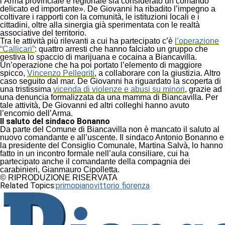
l’Arma provinciale e regionale sia considerato un comando
delicato ed importante». De Giovanni ha ribadito l’impegno a
coltivare i rapporti con la comunità, le istituzioni locali e i
cittadini, oltre alla sinergia già sperimentata con le realtà
associative del territorio.
Tra le attività più rilevanti a cui ha partecipato c’è
l’operazione
“Callicari”
: quattro arresti che hanno falciato un gruppo che
gestiva lo spaccio di marijuana e cocaina a Biancavilla.
Un’operazione che ha poi portato l’elemento di maggiore
spicco,
Vincenzo Pellegriti
, a collaborare con la giustizia. Altro
caso seguito dal mar. De Giovanni ha riguardato la scoperta di
una tristissima
vicenda di violenze e abusi su minori
, grazie ad
una denuncia formalizzata da una mamma di Biancavilla. Per
tale attività, De Giovanni ed altri colleghi hanno avuto
l’encomio dell’Arma.
Il saluto del sindaco Bonanno
Da parte del Comune di Biancavilla non è mancato il saluto al
nuovo comandante e all’uscente. Il sindaco Antonio Bonanno e
la presidente del Consiglio Comunale, Martina Salvà, lo hanno
fatto in un incontro formale nell’aula consiliare, cui ha
partecipato anche il comandante della compagnia dei
carabinieri, Gianmauro Cipolletta.
© RIPRODUZIONE RISERVATA
Related Topics:
primopiano
vittorio fiorenza