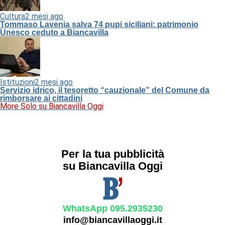
Cultura
2 mesi ago
Tommaso Lavenia salva 74 pupi siciliani: patrimonio
Unesco ceduto a Biancavilla
Istituzioni
2 mesi ago
Servizio idrico, il tesoretto “cauzionale” del Comune da
rimborsare ai cittadini
More Solo su Biancavilla Oggi
Per la tua pubblicità
su Biancavilla Oggi
WhatsApp 095.2935230
info@biancavillaoggi.it