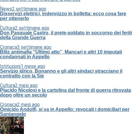
News
2 settimane ago
Disservizi elettrici, indennizzo in bolletta: ecco cosa fare
per ottenerlo
Cultura
2 settimane ago
Don Pasquale Castro, il prete-soldato in soccorso dei feriti
della Grande Guerra
Cronaca
3 settimane ago
Blitz antimafia “Ultimo atto”, Mancari e altri 10 imputati
condannati in Appello
Istituzioni
1 mese ago
Servizio idrico, Bonanno e gli altri sindaci stracciano il
contratto con la Sie
Cultura
2 mesi ago
Placido Nicolosi e la cartolina dal fronte di guerra ritrovata
dopo oltre un secolo
Cronaca
2 mesi ago
Omicido Andolfi, si va in Appello: revocati i domiciliari per
Santangelo