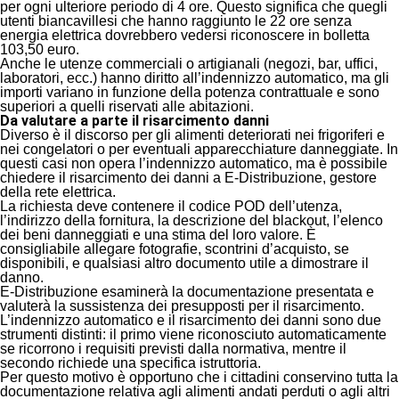
per ogni ulteriore periodo di 4 ore. Questo significa che quegli
utenti biancavillesi che hanno raggiunto le 22 ore senza
energia elettrica dovrebbero vedersi riconoscere in bolletta
103,50 euro.
Anche le utenze commerciali o artigianali (negozi, bar, uffici,
laboratori, ecc.) hanno diritto all’indennizzo automatico, ma gli
importi variano in funzione della potenza contrattuale e sono
superiori a quelli riservati alle abitazioni.
Da valutare a parte il risarcimento danni
Diverso è il discorso per gli alimenti deteriorati nei frigoriferi e
nei congelatori o per eventuali apparecchiature danneggiate. In
questi casi non opera l’indennizzo automatico, ma è possibile
chiedere il risarcimento dei danni a E-Distribuzione, gestore
della rete elettrica.
La richiesta deve contenere il codice POD dell’utenza,
l’indirizzo della fornitura, la descrizione del blackout, l’elenco
dei beni danneggiati e una stima del loro valore. È
consigliabile allegare fotografie, scontrini d’acquisto, se
disponibili, e qualsiasi altro documento utile a dimostrare il
danno.
E-Distribuzione esaminerà la documentazione presentata e
valuterà la sussistenza dei presupposti per il risarcimento.
L’indennizzo automatico e il risarcimento dei danni sono due
strumenti distinti: il primo viene riconosciuto automaticamente
se ricorrono i requisiti previsti dalla normativa, mentre il
secondo richiede una specifica istruttoria.
Per questo motivo è opportuno che i cittadini conservino tutta la
documentazione relativa agli alimenti andati perduti o agli altri