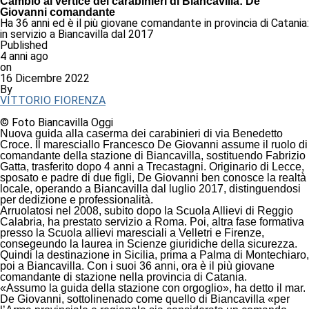
Cambio al vertice dei carabinieri di Biancavilla: De
Giovanni comandante
Ha 36 anni ed è il più giovane comandante in provincia di Catania:
in servizio a Biancavilla dal 2017
Published
4 anni ago
on
16 Dicembre 2022
By
VITTORIO FIORENZA
© Foto Biancavilla Oggi
Nuova guida alla caserma dei carabinieri di via Benedetto
Croce. Il maresciallo Francesco De Giovanni assume il ruolo di
comandante della stazione di Biancavilla, sostituendo Fabrizio
Gatta, trasferito dopo 4 anni a Trecastagni. Originario di Lecce,
sposato e padre di due figli, De Giovanni ben conosce la realtà
locale, operando a Biancavilla dal luglio 2017, distinguendosi
per dedizione e professionalità.
Arruolatosi nel 2008, subito dopo la Scuola Allievi di Reggio
Calabria, ha prestato servizio a Roma. Poi, altra fase formativa
presso la Scuola allievi maresciali a Velletri e Firenze,
consegeundo la laurea in Scienze giuridiche della sicurezza.
Quindi la destinazione in Sicilia, prima a Palma di Montechiaro,
poi a Biancavilla. Con i suoi 36 anni, ora è il più giovane
comandante di stazione nella provincia di Catania.
«Assumo la guida della stazione con orgoglio», ha detto il mar.
De Giovanni, sottolinenado come quello di Biancavilla «per