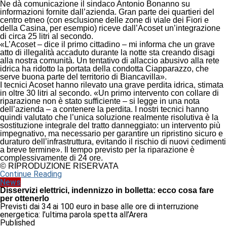
Ne dà comunicazione il sindaco Antonio Bonanno su
informazioni fornite dall’azienda. Gran parte dei quartieri del
centro etneo (con esclusione delle zone di viale dei Fiori e
della Casina, per esempio) riceve dall’Acoset un’integrazione
di circa 25 litri al secondo.
«L’Acoset – dice il primo cittadino – mi informa che un grave
atto di illegalità accaduto durante la notte sta creando disagi
alla nostra comunità. Un tentativo di allaccio abusivo alla rete
idrica ha ridotto la portata della condotta Ciapparazzo, che
serve buona parte del territorio di Biancavilla».
I tecnici Acoset hanno rilevato una grave perdita idrica, stimata
in oltre 30 litri al secondo. «Un primo intervento con collare di
riparazione non è stato sufficiente – si legge in una nota
dell’azienda – a contenere la perdita. I nostri tecnici hanno
quindi valutato che l’unica soluzione realmente risolutiva è la
sostituzione integrale del tratto danneggiato: un intervento più
impegnativo, ma necessario per garantire un ripristino sicuro e
duraturo dell’infrastruttura, evitando il rischio di nuovi cedimenti
a breve termine». Il tempo previsto per la riparazione è
complessivamente di 24 ore.
© RIPRODUZIONE RISERVATA
Continue Reading
News
Disservizi elettrici, indennizzo in bolletta: ecco cosa fare
per ottenerlo
Previsti dai 34 ai 100 euro in base alle ore di interruzione
energetica: l’ultima parola spetta all’Arera
Published