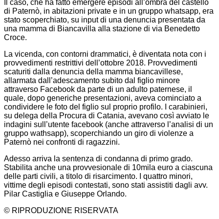
Il caso, che ha fatto emergere episodi all’ombra del castello
di Paternò, in abitazioni private e in un gruppo whatsapp, era
stato scoperchiato, su input di una denuncia presentata da
una mamma di Biancavilla alla stazione di via Benedetto
Croce.
La vicenda, con contorni drammatici, è diventata nota con i
provvedimenti restrittivi dell’ottobre 2018. Provvedimenti
scaturiti dalla denuncia della mamma biancavillese,
allarmata dall’adescamento subito dal figlio minore
attraverso Facebook da parte di un adulto paternese, il
quale, dopo generiche presentazioni, aveva cominciato a
condividere le foto del figlio sul proprio profilo. I carabinieri,
su delega della Procura di Catania, avevano così avviato le
indagini sull’utente facebook (anche attraverso l’analisi di un
gruppo wathsapp), scoperchiando un giro di violenze a
Paternò nei confronti di ragazzini.
Adesso arriva la sentenza di condanna di primo grado.
Stabilita anche una provvesionale di 10mila euro a ciascuna
delle parti civili, a titolo di risarcimento. I quattro minori,
vittime degli episodi contestati, sono stati assistiti dagli avv.
Pilar Castiglia e Giuseppe Orlando.
© RIPRODUZIONE RISERVATA