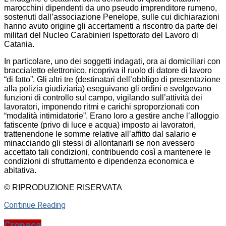
marocchini dipendenti da uno pseudo imprenditore rumeno,
sostenuti dall’associazione Penelope, sulle cui dichiarazioni
hanno avuto origine gli accertamenti a riscontro da parte dei
militari del Nucleo Carabinieri Ispettorato del Lavoro di
Catania.
In particolare, uno dei soggetti indagati, ora ai domiciliari con
braccialetto elettronico, ricopriva il ruolo di datore di lavoro
“di fatto”. Gli altri tre (destinatari dell’obbligo di presentazione
alla polizia giudiziaria) eseguivano gli ordini e svolgevano
funzioni di controllo sul campo, vigilando sull’attività dei
lavoratori, imponendo ritmi e carichi sproporzionati con
“modalità intimidatorie”. Erano loro a gestire anche l’alloggio
fatiscente (privo di luce e acqua) imposto ai lavoratori,
trattenendone le somme relative all’affitto dal salario e
minacciando gli stessi di allontanarli se non avessero
accettato tali condizioni, contribuendo così a mantenere le
condizioni di sfruttamento e dipendenza economica e
abitativa.
© RIPRODUZIONE RISERVATA
Continue Reading
Cronaca