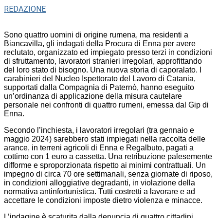
REDAZIONE
Sono quattro uomini di origine rumena, ma residenti a
Biancavilla, gli indagati della Procura di Enna per avere
reclutato, organizzato ed impiegato presso terzi in condizioni
di sfruttamento, lavoratori stranieri irregolari, approfittando
del loro stato di bisogno. Una nuova storia di caporalato. I
carabinieri del Nucleo Ispettorato del Lavoro di Catania,
supportati dalla Compagnia di Paternò, hanno eseguito
un’ordinanza di applicazione della misura cautelare
personale nei confronti di quattro rumeni, emessa dal Gip di
Enna.
Secondo l’inchiesta, i lavoratori irregolari (tra gennaio e
maggio 2024) sarebbero stati impiegati nella raccolta delle
arance, in terreni agricoli di Enna e Regalbuto, pagati a
cottimo con 1 euro a cassetta. Una retribuzione palesemente
difforme e sproporzionata rispetto ai minimi contrattuali. Un
impegno di circa 70 ore settimanali, senza giornate di riposo,
in condizioni alloggiative degradanti, in violazione della
normativa antinfortunistica. Tutti costretti a lavorare e ad
accettare le condizioni imposte dietro violenza e minacce.
L’indagine è scaturita dalla denuncia di quattro cittadini