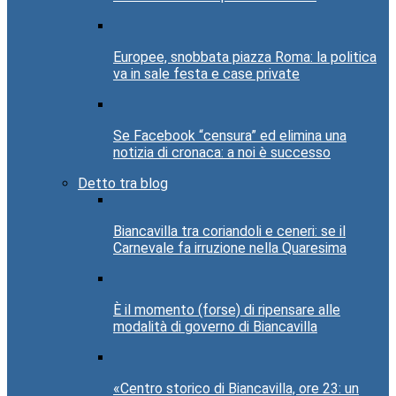
Europee, snobbata piazza Roma: la politica
va in sale festa e case private
Se Facebook “censura” ed elimina una
notizia di cronaca: a noi è successo
Detto tra blog
Biancavilla tra coriandoli e ceneri: se il
Carnevale fa irruzione nella Quaresima
È il momento (forse) di ripensare alle
modalità di governo di Biancavilla
«Centro storico di Biancavilla, ore 23: un