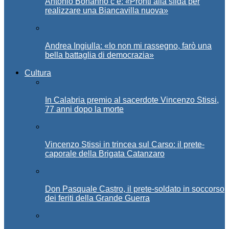
Antonio Bonanno c’è: «Pronti alla sfida per
realizzare una Biancavilla nuova»
Andrea Ingiulla: «Io non mi rassegno, farò una
bella battaglia di democrazia»
Cultura
In Calabria premio al sacerdote Vincenzo Stissi,
77 anni dopo la morte
Vincenzo Stissi in trincea sul Carso: il prete-
caporale della Brigata Catanzaro
Don Pasquale Castro, il prete-soldato in soccorso
dei feriti della Grande Guerra