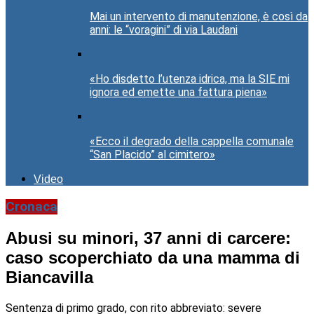
Mai un intervento di manutenzione, è così da
anni: le “voragini” di via Laudani
«Ho disdetto l’utenza idrica, ma la SIE mi
ignora ed emette una fattura piena»
«Ecco il degrado della cappella comunale
“San Placido” al cimitero»
Video
Cronaca
Abusi su minori, 37 anni di carcere:
caso scoperchiato da una mamma di
Biancavilla
Sentenza di primo grado, con rito abbreviato: severe