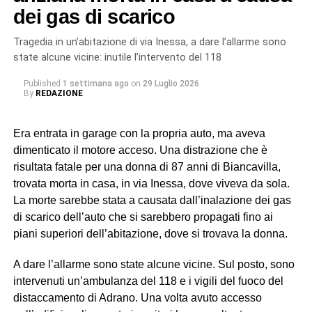
marocchini dipendenti da uno pseudo imprenditore
dei gas di scarico
rumeno, sostenuti dall’associazione Penelope, sulle cui
dichiarazioni hanno avuto origine gli accertamenti a
Tragedia in un’abitazione di via Inessa, a dare l’allarme sono
riscontro da parte dei militari del Nucleo Carabinieri
state alcune vicine: inutile l’intervento del 118
Ispettorato del Lavoro di Catania.
Published
1 settimana ago
on
29 Luglio 2026
By
REDAZIONE
In particolare, uno dei soggetti indagati, ora ai domiciliari
con braccialetto elettronico, ricopriva il ruolo di datore di
Era entrata in garage con la propria auto, ma aveva
lavoro “di fatto”. Gli altri tre (destinatari dell’obbligo di
dimenticato il motore acceso. Una distrazione che è
presentazione alla polizia giudiziaria) eseguivano gli
risultata fatale per una donna di 87 anni di Biancavilla,
ordini e svolgevano funzioni di controllo sul campo,
trovata morta in casa, in via Inessa, dove viveva da sola.
vigilando sull’attività dei lavoratori, imponendo ritmi e
La morte sarebbe stata a causata dall’inalazione dei gas
carichi sproporzionati con “modalità intimidatorie”. Erano
di scarico dell’auto che si sarebbero propagati fino ai
loro a gestire anche l’alloggio fatiscente (privo di luce e
piani superiori dell’abitazione, dove si trovava la donna.
acqua) imposto ai lavoratori, trattenendone le somme
relative all’affitto dal salario e minacciando gli stessi di
A dare l’allarme sono state alcune vicine. Sul posto, sono
allontanarli se non avessero accettato tali condizioni,
intervenuti un’ambulanza del 118 e i vigili del fuoco del
contribuendo così a mantenere le condizioni di
distaccamento di Adrano. Una volta avuto accesso
sfruttamento e dipendenza economica e abitativa.