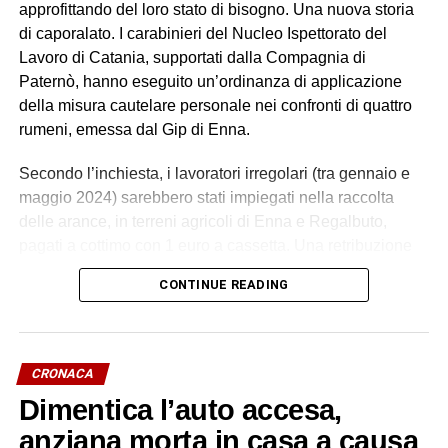
approfittando del loro stato di bisogno. Una nuova storia
di caporalato. I carabinieri del Nucleo Ispettorato del
Lavoro di Catania, supportati dalla Compagnia di
Paternò, hanno eseguito un’ordinanza di applicazione
della misura cautelare personale nei confronti di quattro
rumeni, emessa dal Gip di Enna.
Secondo l’inchiesta, i lavoratori irregolari (tra gennaio e
maggio 2024) sarebbero stati impiegati nella raccolta
delle arance, in terreni agricoli di Enna e Regalbuto,
pagati a cottimo con 1 euro a cassetta. Una retribuzione
palesemente difforme e sproporzionata rispetto ai minimi
CONTINUE READING
contrattuali. Un impegno di circa 70 ore settimanali, senza
giornate di riposo, in condizioni alloggiative degradanti, in
violazione della normativa antinfortunistica. Tutti costretti
a lavorare e ad accettare le condizioni imposte dietro
CRONACA
violenza e minacce.
Dimentica l’auto accesa,
L’indagine è scaturita dalla denuncia di quattro cittadini
anziana morta in casa a causa