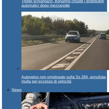
Troppi schiamazzi, Bonanno chiude i distributori
automatici dopo mezzanotte
Autovelox non omologato sulla Ss 284, annullata
multa per eccesso di velocità
News