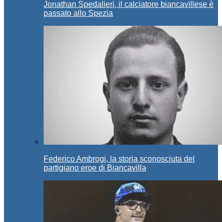
Jonathan Spedalieri, il calciatore biancavillese è
passato allo Spezia
Federico Ambrogi, la storia sconosciuta del
partigiano eroe di Biancavilla