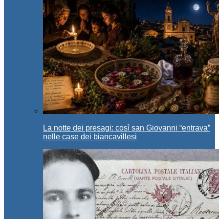
La notte dei presagi: così san Giovanni “entrava”
nelle case dei biancavillesi