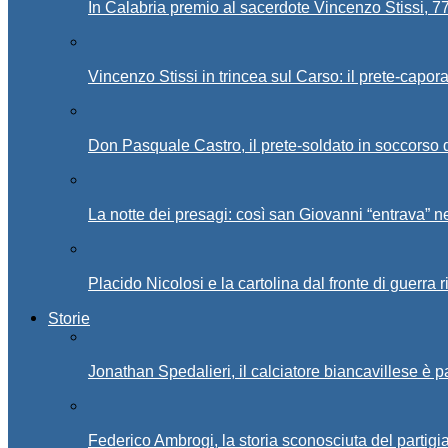
In Calabria premio al sacerdote Vincenzo Stissi, 7
Vincenzo Stissi in trincea sul Carso: il prete-capor
Don Pasquale Castro, il prete-soldato in soccorso d
La notte dei presagi: così san Giovanni “entrava” ne
Placido Nicolosi e la cartolina dal fronte di guerra 
Storie
Jonathan Spedalieri, il calciatore biancavillese è 
Federico Ambrogi, la storia sconosciuta del partigi