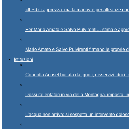
«Il Pd ci apprezza, ma fa manovre per alleanze con
Per Mario Amato e Salvo Pulvirenti… stima e appr
Mario Amato e Salvo Pulvirenti firmano le proprie d
Istituzioni
Condotta Acoset bucata da ignoti, disservizi idrici 
Dossi rallentatori in via della Montagna, imposto li
L’acqua non arriva: si sospetta un intervento doloso 