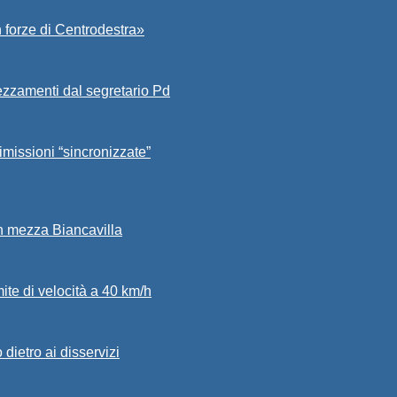
 forze di Centrodestra»
ezzamenti dal segretario Pd
imissioni “sincronizzate”
in mezza Biancavilla
mite di velocità a 40 km/h
dietro ai disservizi