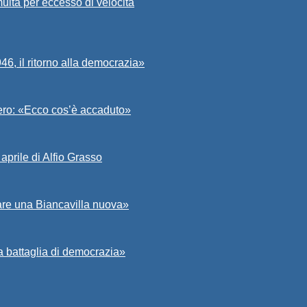
ulta per eccesso di velocità
6, il ritorno alla democrazia»
Asero: «Ecco cos’è accaduto»
aprile di Alfio Grasso
zare una Biancavilla nuova»
a battaglia di democrazia»