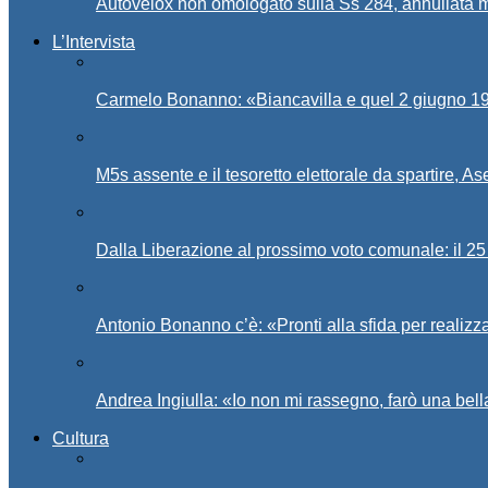
Autovelox non omologato sulla Ss 284, annullata m
L’Intervista
Carmelo Bonanno: «Biancavilla e quel 2 giugno 194
M5s assente e il tesoretto elettorale da spartire, 
Dalla Liberazione al prossimo voto comunale: il 25 
Antonio Bonanno c’è: «Pronti alla sfida per realiz
Andrea Ingiulla: «Io non mi rassegno, farò una bell
Cultura