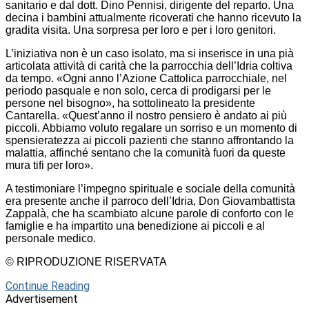
sanitario e dal dott. Dino Pennisi, dirigente del reparto. Una
decina i bambini attualmente ricoverati che hanno ricevuto la
gradita visita. Una sorpresa per loro e per i loro genitori.
L’iniziativa non è un caso isolato, ma si inserisce in una pià
articolata attività di carità che la parrocchia dell’Idria coltiva
da tempo. «Ogni anno l’Azione Cattolica parrocchiale, nel
periodo pasquale e non solo, cerca di prodigarsi per le
persone nel bisogno», ha sottolineato la presidente
Cantarella. «Quest’anno il nostro pensiero è andato ai più
piccoli. Abbiamo voluto regalare un sorriso e un momento di
spensieratezza ai piccoli pazienti che stanno affrontando la
malattia, affinché sentano che la comunità fuori da queste
mura tifi per loro».
A testimoniare l’impegno spirituale e sociale della comunità
era presente anche il parroco dell’Idria, Don Giovambattista
Zappalà, che ha scambiato alcune parole di conforto con le
famiglie e ha impartito una benedizione ai piccoli e al
personale medico.
© RIPRODUZIONE RISERVATA
Continue Reading
Advertisement