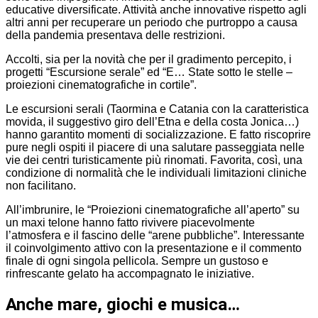
educative diversificate. Attività anche innovative rispetto agli
altri anni per recuperare un periodo che purtroppo a causa
della pandemia presentava delle restrizioni.
Accolti, sia per la novità che per il gradimento percepito, i
progetti “Escursione serale” ed “E… State sotto le stelle –
proiezioni cinematografiche in cortile”.
Le escursioni serali (Taormina e Catania con la caratteristica
movida, il suggestivo giro dell’Etna e della costa Jonica…)
hanno garantito momenti di socializzazione. E fatto riscoprire
pure negli ospiti il piacere di una salutare passeggiata nelle
vie dei centri turisticamente più rinomati. Favorita, così, una
condizione di normalità che le individuali limitazioni cliniche
non facilitano.
All’imbrunire, le “Proiezioni cinematografiche all’aperto” su
un maxi telone hanno fatto rivivere piacevolmente
l’atmosfera e il fascino delle “arene pubbliche”. Interessante
il coinvolgimento attivo con la presentazione e il commento
finale di ogni singola pellicola. Sempre un gustoso e
rinfrescante gelato ha accompagnato le iniziative.
Anche mare, giochi e musica…