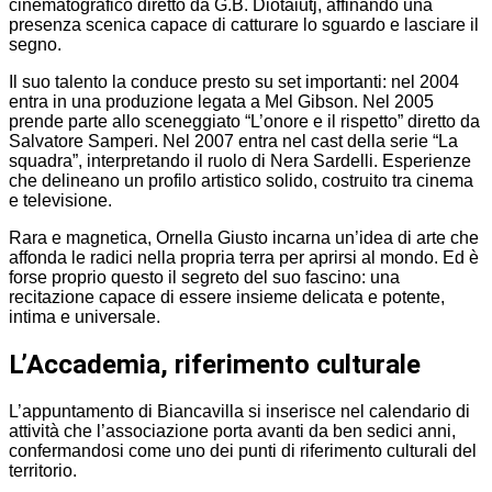
cinematografico diretto da G.B. Diotaiutj, affinando una
presenza scenica capace di catturare lo sguardo e lasciare il
segno.
Il suo talento la conduce presto su set importanti: nel 2004
entra in una produzione legata a Mel Gibson. Nel 2005
prende parte allo sceneggiato “L’onore e il rispetto” diretto da
Salvatore Samperi. Nel 2007 entra nel cast della serie “La
squadra”, interpretando il ruolo di Nera Sardelli. Esperienze
che delineano un profilo artistico solido, costruito tra cinema
e televisione.
Rara e magnetica, Ornella Giusto incarna un’idea di arte che
affonda le radici nella propria terra per aprirsi al mondo. Ed è
forse proprio questo il segreto del suo fascino: una
recitazione capace di essere insieme delicata e potente,
intima e universale.
L’Accademia, riferimento culturale
L’appuntamento di Biancavilla si inserisce nel calendario di
attività che l’associazione porta avanti da ben sedici anni,
confermandosi come uno dei punti di riferimento culturali del
territorio.