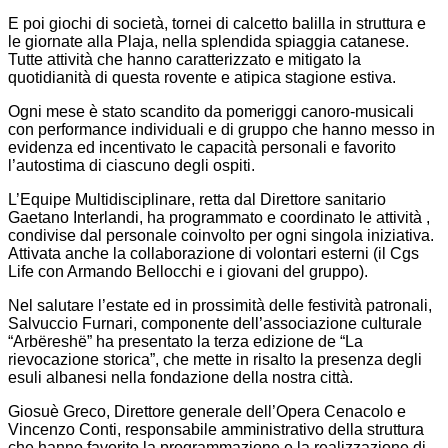
E poi giochi di società, tornei di calcetto balilla in struttura e
le giornate alla Plaja, nella splendida spiaggia catanese.
Tutte attività che hanno caratterizzato e mitigato la
quotidianità di questa rovente e atipica stagione estiva.
Ogni mese è stato scandito da pomeriggi canoro-musicali
con performance individuali e di gruppo che hanno messo in
evidenza ed incentivato le capacità personali e favorito
l’autostima di ciascuno degli ospiti.
L’Equipe Multidisciplinare, retta dal Direttore sanitario
Gaetano Interlandi, ha programmato e coordinato le attività ,
condivise dal personale coinvolto per ogni singola iniziativa.
Attivata anche la collaborazione di volontari esterni (il Cgs
Life con Armando Bellocchi e i giovani del gruppo).
Nel salutare l’estate ed in prossimità delle festività patronali,
Salvuccio Furnari, componente dell’associazione culturale
“Arbëreshë” ha presentato la terza edizione de “La
rievocazione storica”, che mette in risalto la presenza degli
esuli albanesi nella fondazione della nostra città.
Giosuè Greco, Direttore generale dell’Opera Cenacolo e
Vincenzo Conti, responsabile amministrativo della struttura
che hanno favorito la programmazione e la realizzazione di