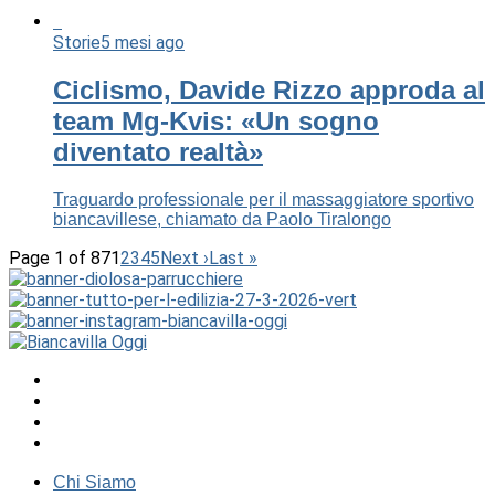
Storie
5 mesi ago
Ciclismo, Davide Rizzo approda al
team Mg-Kvis: «Un sogno
diventato realtà»
Traguardo professionale per il massaggiatore sportivo
biancavillese, chiamato da Paolo Tiralongo
Page 1 of 87
1
2
3
4
5
Next ›
Last »
Chi Siamo