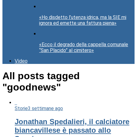
«Ho disdetto l’utenza idrica, ma la SIE mi
ignora ed emette una fattura piena»
«Ecco il degrado della cappella comunale
“San Placido” al cimitero»
Video
All posts tagged
"goodnews"
Storie
3 settimane ago
Jonathan Spedalieri, il calciatore
biancavillese è passato allo