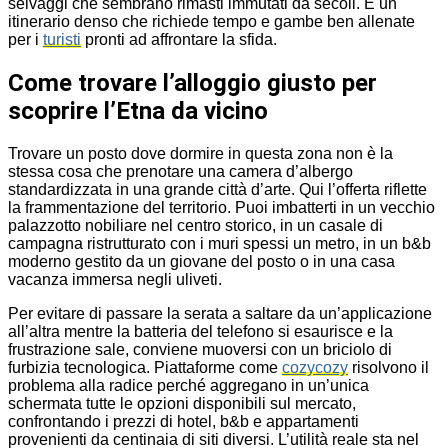
selvaggi che sembrano rimasti immutati da secoli. È un
itinerario denso che richiede tempo e gambe ben allenate
per i
turisti
pronti ad affrontare la sfida.
Come trovare l’alloggio giusto per
scoprire l’Etna da vicino
Trovare un posto dove dormire in questa zona non è la
stessa cosa che prenotare una camera d’albergo
standardizzata in una grande città d’arte. Qui l’offerta riflette
la frammentazione del territorio. Puoi imbatterti in un vecchio
palazzotto nobiliare nel centro storico, in un casale di
campagna ristrutturato con i muri spessi un metro, in un b&b
moderno gestito da un giovane del posto o in una casa
vacanza immersa negli uliveti.
Per evitare di passare la serata a saltare da un’applicazione
all’altra mentre la batteria del telefono si esaurisce e la
frustrazione sale, conviene muoversi con un briciolo di
furbizia tecnologica. Piattaforme come
cozycozy
risolvono il
problema alla radice perché aggregano in un’unica
schermata tutte le opzioni disponibili sul mercato,
confrontando i prezzi di hotel, b&b e appartamenti
provenienti da centinaia di siti diversi. L’utilità reale sta nel