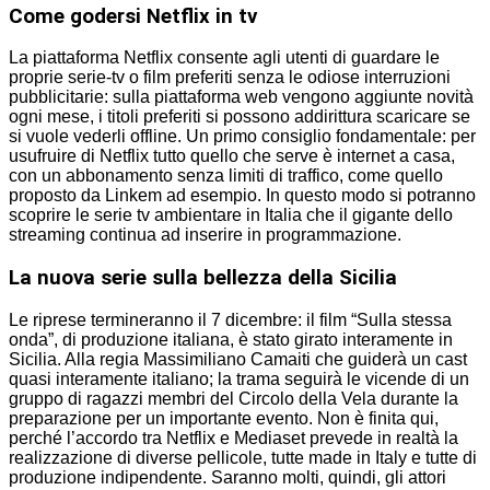
Come godersi Netflix in tv
La piattaforma Netflix consente agli utenti di guardare le
proprie serie-tv o film preferiti senza le odiose interruzioni
pubblicitarie: sulla piattaforma web vengono aggiunte novità
ogni mese, i titoli preferiti si possono addirittura scaricare se
si vuole vederli offline. Un primo consiglio fondamentale: per
usufruire di Netflix tutto quello che serve è internet a casa,
con un abbonamento senza limiti di traffico, come quello
proposto da Linkem ad esempio. In questo modo si potranno
scoprire le serie tv ambientare in Italia che il gigante dello
streaming continua ad inserire in programmazione.
La nuova serie sulla bellezza della Sicilia
Le riprese termineranno il 7 dicembre: il film “Sulla stessa
onda”, di produzione italiana, è stato girato interamente in
Sicilia. Alla regia Massimiliano Camaiti che guiderà un cast
quasi interamente italiano; la trama seguirà le vicende di un
gruppo di ragazzi membri del Circolo della Vela durante la
preparazione per un importante evento. Non è finita qui,
perché l’accordo tra Netflix e Mediaset prevede in realtà la
realizzazione di diverse pellicole, tutte made in Italy e tutte di
produzione indipendente. Saranno molti, quindi, gli attori