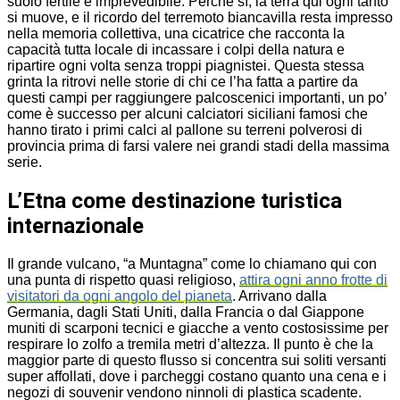
suolo fertile e imprevedibile. Perché sì, la terra qui ogni tanto
si muove, e il ricordo del terremoto biancavilla resta impresso
nella memoria collettiva, una cicatrice che racconta la
capacità tutta locale di incassare i colpi della natura e
ripartire ogni volta senza troppi piagnistei. Questa stessa
grinta la ritrovi nelle storie di chi ce l’ha fatta a partire da
questi campi per raggiungere palcoscenici importanti, un po’
come è successo per alcuni calciatori siciliani famosi che
hanno tirato i primi calci al pallone su terreni polverosi di
provincia prima di farsi valere nei grandi stadi della massima
serie.
L’Etna come destinazione turistica
internazionale
Il grande vulcano, “a Muntagna” come lo chiamano qui con
una punta di rispetto quasi religioso,
attira ogni anno frotte di
visitatori da ogni angolo del pianeta
. Arrivano dalla
Germania, dagli Stati Uniti, dalla Francia o dal Giappone
muniti di scarponi tecnici e giacche a vento costosissime per
respirare lo zolfo a tremila metri d’altezza. Il punto è che la
maggior parte di questo flusso si concentra sui soliti versanti
super affollati, dove i parcheggi costano quanto una cena e i
negozi di souvenir vendono ninnoli di plastica scadente.