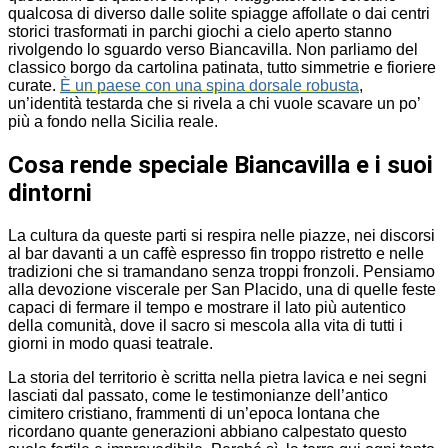
qualcosa di diverso dalle solite spiagge affollate o dai centri
storici trasformati in parchi giochi a cielo aperto stanno
rivolgendo lo sguardo verso Biancavilla. Non parliamo del
classico borgo da cartolina patinata, tutto simmetrie e fioriere
curate.
È un paese con una spina dorsale robusta
,
un’identità testarda che si rivela a chi vuole scavare un po’
più a fondo nella Sicilia reale.
Cosa rende speciale Biancavilla e i suoi
dintorni
La cultura da queste parti si respira nelle piazze, nei discorsi
al bar davanti a un caffè espresso fin troppo ristretto e nelle
tradizioni che si tramandano senza troppi fronzoli. Pensiamo
alla devozione viscerale per San Placido, una di quelle feste
capaci di fermare il tempo e mostrare il lato più autentico
della comunità, dove il sacro si mescola alla vita di tutti i
giorni in modo quasi teatrale.
La storia del territorio è scritta nella pietra lavica e nei segni
lasciati dal passato, come le testimonianze dell’antico
cimitero cristiano, frammenti di un’epoca lontana che
ricordano quante generazioni abbiano calpestato questo