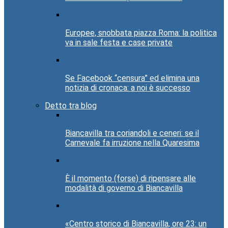
Europee, snobbata piazza Roma: la politica
va in sale festa e case private
Se Facebook “censura” ed elimina una
notizia di cronaca: a noi è successo
Detto tra blog
Biancavilla tra coriandoli e ceneri: se il
Carnevale fa irruzione nella Quaresima
È il momento (forse) di ripensare alle
modalità di governo di Biancavilla
«Centro storico di Biancavilla, ore 23: un