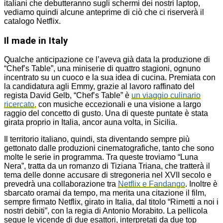
italiani che debutteranno sugli schermi dei nostri laptop,
vediamo quindi alcune anteprime di ciò che ci riserverà il
catalogo Netflix.
Il made in Italy
Qualche anticipazione ce l’aveva già data la produzione di
“Chef’s Table”, una miniserie di quattro stagioni, ognuno
incentrato su un cuoco e la sua idea di cucina. Premiata con
la candidatura agli Emmy, grazie al lavoro raffinato del
regista David Gelb, “Chef’s Table” è
un viaggio culinario
ricercato,
con musiche eccezionali e una visione a largo
raggio del concetto di gusto. Una di queste puntate è stata
girata proprio in Italia, ancor auna volta, in Sicilia.
Il territorio italiano, quindi, sta diventando sempre più
gettonato dalle produzioni cinematografiche, tanto che sono
molte le serie in programma. Tra queste troviamo “Luna
Nera”, tratta da un romanzo di Tiziana Triana, che tratterà il
tema delle donne accusare di stregoneria nel XVII secolo e
prevedrà una collaborazione tra
Netflix e Fandango
. Inoltre è
sbarcato oramai da tempo, ma merita una citazione il film,
sempre firmato Netflix, girato in Italia, dal titolo “Rimetti a noi i
nostri debiti”, con la regia di Antonio Morabito. La pellicola
segue le vicende di due esattori, interpretati da due top