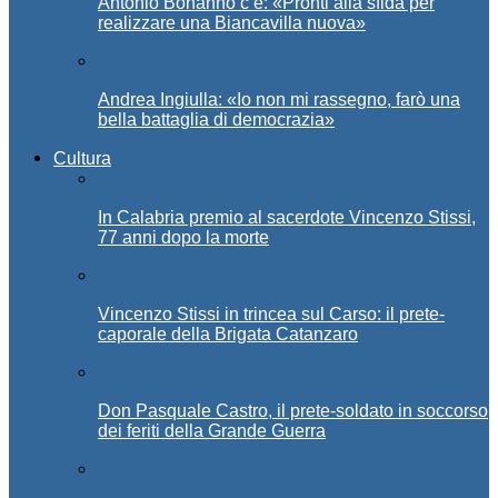
Antonio Bonanno c’è: «Pronti alla sfida per
realizzare una Biancavilla nuova»
Andrea Ingiulla: «Io non mi rassegno, farò una
bella battaglia di democrazia»
Cultura
In Calabria premio al sacerdote Vincenzo Stissi,
77 anni dopo la morte
Vincenzo Stissi in trincea sul Carso: il prete-
caporale della Brigata Catanzaro
Don Pasquale Castro, il prete-soldato in soccorso
dei feriti della Grande Guerra