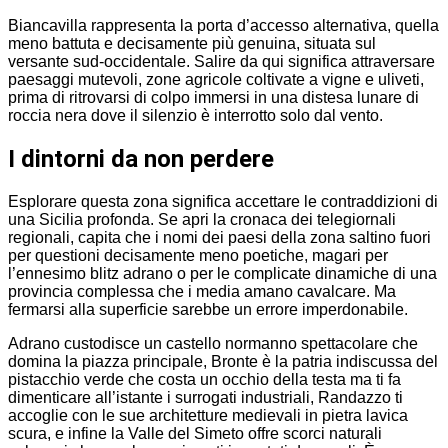
Biancavilla rappresenta la porta d’accesso alternativa, quella
meno battuta e decisamente più genuina, situata sul
versante sud-occidentale. Salire da qui significa attraversare
paesaggi mutevoli, zone agricole coltivate a vigne e uliveti,
prima di ritrovarsi di colpo immersi in una distesa lunare di
roccia nera dove il silenzio è interrotto solo dal vento.
I dintorni da non perdere
Esplorare questa zona significa accettare le contraddizioni di
una Sicilia profonda. Se apri la cronaca dei telegiornali
regionali, capita che i nomi dei paesi della zona saltino fuori
per questioni decisamente meno poetiche, magari per
l’ennesimo blitz adrano o per le complicate dinamiche di una
provincia complessa che i media amano cavalcare. Ma
fermarsi alla superficie sarebbe un errore imperdonabile.
Adrano custodisce un castello normanno spettacolare che
domina la piazza principale, Bronte è la patria indiscussa del
pistacchio verde che costa un occhio della testa ma ti fa
dimenticare all’istante i surrogati industriali, Randazzo ti
accoglie con le sue architetture medievali in pietra lavica
scura, e infine la Valle del Simeto offre scorci naturali