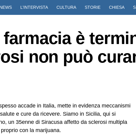
NEWS
L’INTERVISTA
CULTURA
STORIE
CHIESA
S
VIDEO
 farmacia è termi
rosi non può cura
spesso accade in Italia, mette in evidenza meccanismi
alute e cure da ricevere. Siamo in Sicilia, qui si
no, un 35enne di Siracusa affetto da sclerosi multipla
 proprio con la marijuana.