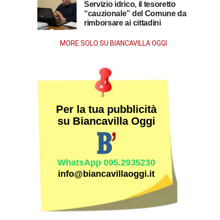
la
Servizio idrico, il tesoretto
“cauzionale” del Comune da
rimborsare ai cittadini
morte
MORE SOLO SU BIANCAVILLA OGGI
Per la tua pubblicità
su Biancavilla Oggi
WhatsApp 095.2935230
info@biancavillaoggi.it