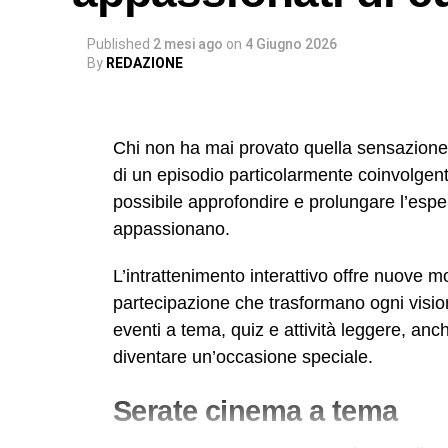
memoria collettiva, una cicatrice che raccon
della natura e ripartire ogni volta senza tro
Published
2 mesi ago
on
4 Giugno 2026
storie di chi ce l’ha fatta a partire da que
By
REDAZIONE
un po’ come è successo per alcuni calciatori
pallone su terreni polverosi di provincia p
serie.
Chi non ha mai provato quella sensazione 
di un episodio particolarmente coinvolgent
L’Etna come destinazione 
possibile approfondire e prolungare l’esp
appassionano.
Il grande vulcano, “a Muntagna” come lo c
religioso,
attira ogni anno frotte di visitat
L’intrattenimento interattivo offre nuove m
Germania, dagli Stati Uniti, dalla Francia 
partecipazione che trasformano ogni visi
a vento costosissime per respirare lo zolfo
eventi a tema, quiz e attività leggere, a
parte di questo flusso si concentra sui soli
diventare un’occasione speciale.
quanto una cena e i negozi di souvenir ve
Serate cinema a tema
Biancavilla rappresenta la porta d’access