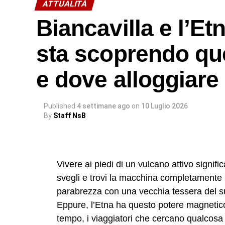
ATTUALITÀ
Biancavilla e l’Et
sta scoprendo que
e dove alloggiare
Published
4 settimane ago
on
10 Luglio 2026
By
Staff NsB
Vivere ai piedi di un vulcano attivo significa
svegli e trovi la macchina completamente ri
parabrezza con una vecchia tessera del s
Eppure, l’Etna ha questo potere magnetico 
tempo, i viaggiatori che cercano qualcosa d