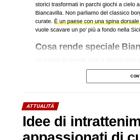
storici trasformati in parchi giochi a ciel
Biancavilla. Non parliamo del classico borg
curate.
È un paese con una spina dorsale
vuole scavare un po’ più a fondo nella Sicil
Cosa rende speciale Bianc
La cultura da queste parti si respira nelle 
espresso fin troppo ristretto e nelle tradiz
Pensiamo alla devozione viscerale per San 
CON
tempo e mostrare il lato più autentico della
i giorni in modo quasi teatrale.
ATTUALITÀ
La storia del territorio è scritta nella piet
Idee di intratteni
testimonianze dell’antico cimitero cristia
quante generazioni abbiano calpestato ques
appassionati di c
terra qui ogni tanto si muove, e il ricordo