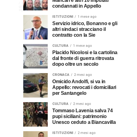
Mancari e altri 10 imputati
In
elettrici,
Pasquale
ago
ago
La
6
condannati in Appello
giorni
indennizzo
Castro,
comunità
ago
Calabria
in
il
di
ISTITUZIONI
1 mese ago
bolletta:
prete-
Servizio idrico, Bonanno e gli
Gallico
premio
altri sindaci stracciano il
ecco
soldato
rende
contratto con la Sie
omaggio
cosa
in
al
al
fare
soccorso
CULTURA
1 mese ago
prete
per
dei
Placido Nicolosi e la cartolina
sacerdote
biancavillese,
dal fronte di guerra ritrovata
ottenerlo
feriti
ricordato
dopo oltre un secolo
della
Vincenzo
per
Grande
CRONACA
2 mesi ago
il
Guerra
Omicido Andolfi, si va in
Stissi,
suo
Appello: revocati i domiciliari
impegno
per Santangelo
77
di
parroco
CULTURA
2 mesi ago
anni
Tommaso Lavenia salva 74
pupi siciliani: patrimonio
Unesco ceduto a Biancavilla
dopo
ISTITUZIONI
2 mesi ago