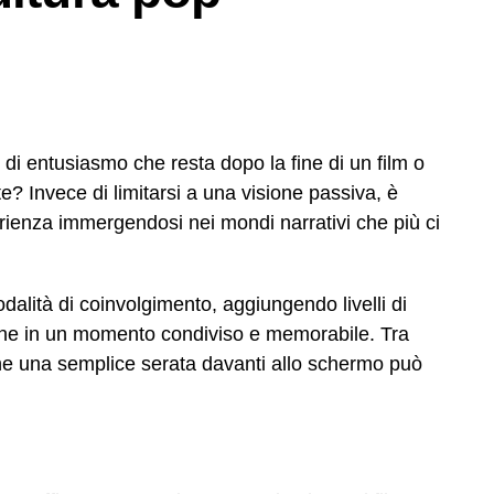
ta la capacità tutta locale di incassare i colpi
ppi piagnistei. Questa stessa grinta la ritrovi nelle
sti campi per raggiungere palcoscenici importanti,
 siciliani famosi che hanno tirato i primi calci al
rima di farsi valere nei grandi stadi della massima
di entusiasmo che resta dopo la fine di un film o
e? Invece di limitarsi a una visione passiva, è
turistica internazionale
erienza immergendosi nei mondi narrativi che più ci
hiamano qui con una punta di rispetto quasi
ori da ogni angolo del pianeta
. Arrivano dalla
odalità di coinvolgimento, aggiungendo livelli di
o dal Giappone muniti di scarponi tecnici e giacche
one in un momento condiviso e memorabile. Tra
 a tremila metri d’altezza. Il punto è che la maggior
nche una semplice serata davanti allo schermo può
ti versanti super affollati, dove i parcheggi costano
ndono ninnoli di plastica scadente.
o alternativa, quella meno battuta e decisamente