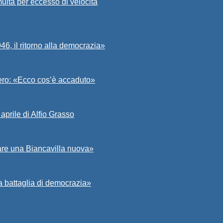
ulta per eccesso di velocità
6, il ritorno alla democrazia»
Asero: «Ecco cos’è accaduto»
aprile di Alfio Grasso
zare una Biancavilla nuova»
a battaglia di democrazia»