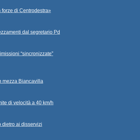
 forze di Centrodestra»
ezzamenti dal segretario Pd
imissioni “sincronizzate”
in mezza Biancavilla
mite di velocità a 40 km/h
dietro ai disservizi