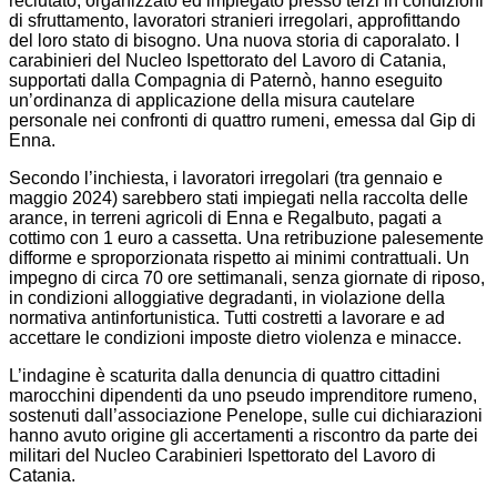
reclutato, organizzato ed impiegato presso terzi in condizioni
di sfruttamento, lavoratori stranieri irregolari, approfittando
del loro stato di bisogno. Una nuova storia di caporalato. I
carabinieri del Nucleo Ispettorato del Lavoro di Catania,
supportati dalla Compagnia di Paternò, hanno eseguito
un’ordinanza di applicazione della misura cautelare
personale nei confronti di quattro rumeni, emessa dal Gip di
Enna.
Secondo l’inchiesta, i lavoratori irregolari (tra gennaio e
maggio 2024) sarebbero stati impiegati nella raccolta delle
arance, in terreni agricoli di Enna e Regalbuto, pagati a
cottimo con 1 euro a cassetta. Una retribuzione palesemente
difforme e sproporzionata rispetto ai minimi contrattuali. Un
impegno di circa 70 ore settimanali, senza giornate di riposo,
in condizioni alloggiative degradanti, in violazione della
normativa antinfortunistica. Tutti costretti a lavorare e ad
accettare le condizioni imposte dietro violenza e minacce.
L’indagine è scaturita dalla denuncia di quattro cittadini
marocchini dipendenti da uno pseudo imprenditore rumeno,
sostenuti dall’associazione Penelope, sulle cui dichiarazioni
hanno avuto origine gli accertamenti a riscontro da parte dei
militari del Nucleo Carabinieri Ispettorato del Lavoro di
Catania.