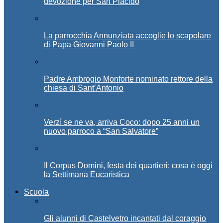
devozione per San Placido
La parrocchia Annunziata accoglie lo scapolare
di Papa Giovanni Paolo II
Padre Ambrogio Monforte nominato rettore della
chiesa di Sant’Antonio
Verzì se ne va, arriva Coco: dopo 25 anni un
nuovo parroco a “San Salvatore”
Il Corpus Domini, festa dei quartieri: cosa è oggi
la Settimana Eucaristica
Scuola
Gli alunni di Castelvetro incantati dal coraggio