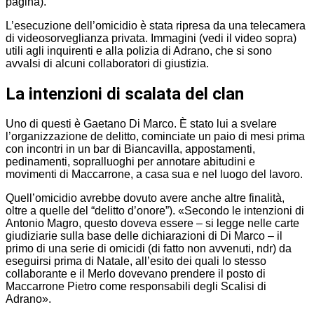
pagina).
L’esecuzione dell’omicidio è stata ripresa da una telecamera
di videosorveglianza privata. Immagini (vedi il video sopra)
utili agli inquirenti e alla polizia di Adrano, che si sono
avvalsi di alcuni collaboratori di giustizia.
La intenzioni di scalata del clan
Uno di questi è Gaetano Di Marco. È stato lui a svelare
l’organizzazione de delitto, cominciate un paio di mesi prima
con incontri in un bar di Biancavilla, appostamenti,
pedinamenti, sopralluoghi per annotare abitudini e
movimenti di Maccarrone, a casa sua e nel luogo del lavoro.
Quell’omicidio avrebbe dovuto avere anche altre finalità,
oltre a quelle del “delitto d’onore”). «Secondo le intenzioni di
Antonio Magro, questo doveva essere – si legge nelle carte
giudiziarie sulla base delle dichiarazioni di Di Marco – il
primo di una serie di omicidi (di fatto non avvenuti, ndr) da
eseguirsi prima di Natale, all’esito dei quali lo stesso
collaborante e il Merlo dovevano prendere il posto di
Maccarrone Pietro come responsabili degli Scalisi di
Adrano».