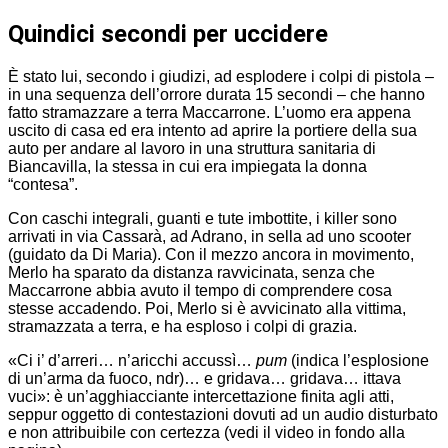
Quindici secondi per uccidere
È stato lui, secondo i giudizi, ad esplodere i colpi di pistola –
in una sequenza dell’orrore durata 15 secondi – che hanno
fatto stramazzare a terra Maccarrone. L’uomo era appena
uscito di casa ed era intento ad aprire la portiere della sua
auto per andare al lavoro in una struttura sanitaria di
Biancavilla, la stessa in cui era impiegata la donna
“contesa”.
Con caschi integrali, guanti e tute imbottite, i killer sono
arrivati in via Cassarà, ad Adrano, in sella ad uno scooter
(guidato da Di Maria). Con il mezzo ancora in movimento,
Merlo ha sparato da distanza ravvicinata, senza che
Maccarrone abbia avuto il tempo di comprendere cosa
stesse accadendo. Poi, Merlo si è avvicinato alla vittima,
stramazzata a terra, e ha esploso i colpi di grazia.
«Ci i’ d’arreri… n’aricchi accussì…
pum
(indica l’esplosione
di un’arma da fuoco, ndr)… e gridava… gridava… ittava
vuci»: è un’agghiacciante intercettazione finita agli atti,
seppur oggetto di contestazioni dovuti ad un audio disturbato
e non attribuibile con certezza (vedi il video in fondo alla