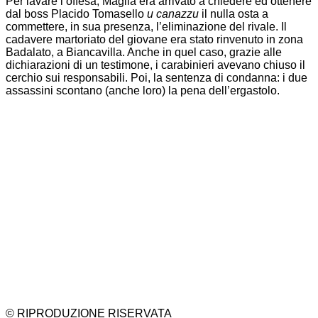
Per lavare l’offesa, Maglia era arrivato a chiedere ed ottenere
dal boss Placido Tomasello
u canazzu
il nulla osta a
commettere, in sua presenza, l’eliminazione del rivale. Il
cadavere martoriato del giovane era stato rinvenuto in zona
Badalato, a Biancavilla. Anche in quel caso, grazie alle
dichiarazioni di un testimone, i carabinieri avevano chiuso il
cerchio sui responsabili. Poi, la sentenza di condanna: i due
assassini scontano (anche loro) la pena dell’ergastolo.
© RIPRODUZIONE RISERVATA