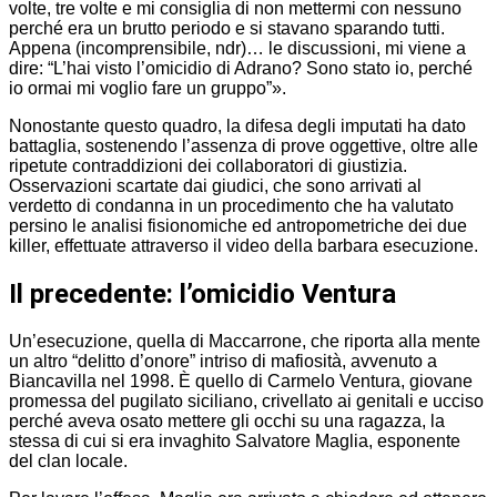
volte, tre volte e mi consiglia di non mettermi con nessuno
perché era un brutto periodo e si stavano sparando tutti.
Appena (incomprensibile, ndr)… le discussioni, mi viene a
dire: “L’hai visto l’omicidio di Adrano? Sono stato io, perché
io ormai mi voglio fare un gruppo”».
Nonostante questo quadro, la difesa degli imputati ha dato
battaglia, sostenendo l’assenza di prove oggettive, oltre alle
ripetute contraddizioni dei collaboratori di giustizia.
Osservazioni scartate dai giudici, che sono arrivati al
verdetto di condanna in un procedimento che ha valutato
persino le analisi fisionomiche ed antropometriche dei due
killer, effettuate attraverso il video della barbara esecuzione.
Il precedente: l’omicidio Ventura
Un’esecuzione, quella di Maccarrone, che riporta alla mente
un altro “delitto d’onore” intriso di mafiosità, avvenuto a
Biancavilla nel 1998. È quello di Carmelo Ventura, giovane
promessa del pugilato siciliano, crivellato ai genitali e ucciso
perché aveva osato mettere gli occhi su una ragazza, la
stessa di cui si era invaghito Salvatore Maglia, esponente
del clan locale.