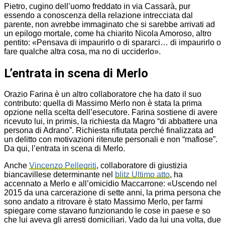
Pietro, cugino dell’uomo freddato in via Cassarà, pur
essendo a conoscenza della relazione intrecciata dal
parente, non avrebbe immaginato che si sarebbe arrivati ad
un epilogo mortale, come ha chiarito Nicola Amoroso, altro
pentito: «Pensava di impaurirlo o di spararci… di impaurirlo o
fare qualche altra cosa, ma no di ucciderlo».
L’entrata in scena di Merlo
Orazio Farina è un altro collaboratore che ha dato il suo
contributo: quella di Massimo Merlo non è stata la prima
opzione nella scelta dell’esecutore. Farina sostiene di avere
ricevuto lui, in primis, la richiesta da Magro “di abbattere una
persona di Adrano”. Richiesta rifiutata perché finalizzata ad
un delitto con motivazioni ritenute personali e non “mafiose”.
Da qui, l’entrata in scena di Merlo.
Anche
Vincenzo Pellegriti
, collaboratore di giustizia
biancavillese determinante nel
blitz Ultimo atto
, ha
accennato a Merlo e all’omicidio Maccarrone: «Uscendo nel
2015 da una carcerazione di sette anni, la prima persona che
sono andato a ritrovare è stato Massimo Merlo, per farmi
spiegare come stavano funzionando le cose in paese e so
che lui aveva gli arresti domiciliari. Vado da lui una volta, due