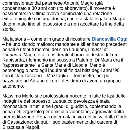
commissionato dal paternese Antonio Magro (già
condannato a 30 anni con rito abbreviato). Il movente è
passionale: la vittima aveva cominciato una relazione
extraconiugale con una donna, che era stata legata a Magro,
determinato fino all’ossessione a non accettare la fine della
storia.
Ma la storia – come è in grado di ricostruire
Biancavilla Oggi
– ha uno sfondo mafioso: mandante e killer hanno precedenti
penali e ritenuti membri del clan Laudani, i
mussi di
ficurinnia
. Magro era considerato il braccio destro di Turi
Rapisarda, riferimento indiscusso a Paternò. Di Maria era il
“rappresentante” a Santa Maria di Licodia. Merlo è
personaggio noto agli inquirenti fin dai blitz degli anni ’90
con il clan Toscano – Mazzaglia – Tomasello, per poi
bazzicare ad Adrano e con il desiderio di avere un gruppo
autonomo.
Massimo Merlo si è professato innocente in tutte le fasi delle
indagini e del processo. La sua colpevolezza è stata
riconosciuta in tutti e tre i gradi di giudizio, confermando la
pena dell’ergastolo per omicidio volontario, aggravato dalla
premeditazione. Pena confermata in via definitiva dalla Corte
di Cassazione: da qui, il suo trasferimento dal carcere di
Siracusa a Napoli.