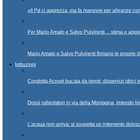
«Il Pd ci apprezza, ma fa manovre per alleanze con
Per Mario Amato e Salvo Pulvirenti… stima e appr
Mario Amato e Salvo Pulvirenti firmano le proprie d
Istituzioni
Condotta Acoset bucata da ignoti, disservizi idrici 
Dossi rallentatori in via della Montagna, imposto li
L’acqua non arriva: si sospetta un intervento doloso 