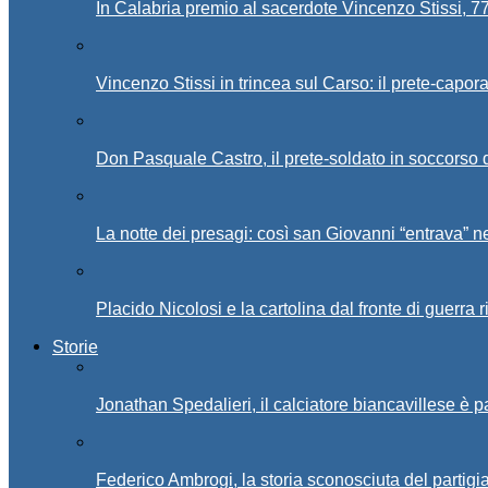
In Calabria premio al sacerdote Vincenzo Stissi, 7
Vincenzo Stissi in trincea sul Carso: il prete-capor
Don Pasquale Castro, il prete-soldato in soccorso d
La notte dei presagi: così san Giovanni “entrava” ne
Placido Nicolosi e la cartolina dal fronte di guerra 
Storie
Jonathan Spedalieri, il calciatore biancavillese è 
Federico Ambrogi, la storia sconosciuta del partigi