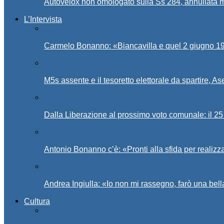
Autovelox non omologato sulla Ss 284, annullata m
L’Intervista
Carmelo Bonanno: «Biancavilla e quel 2 giugno 194
M5s assente e il tesoretto elettorale da spartire, 
Dalla Liberazione al prossimo voto comunale: il 25 
Antonio Bonanno c’è: «Pronti alla sfida per realiz
Andrea Ingiulla: «Io non mi rassegno, farò una bell
Cultura