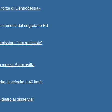
 forze di Centrodestra»
ezzamenti dal segretario Pd
imissioni “sincronizzate”
in mezza Biancavilla
mite di velocità a 40 km/h
dietro ai disservizi