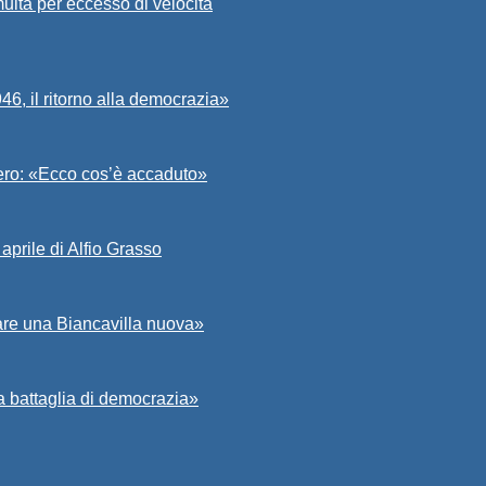
ulta per eccesso di velocità
6, il ritorno alla democrazia»
Asero: «Ecco cos’è accaduto»
aprile di Alfio Grasso
zare una Biancavilla nuova»
a battaglia di democrazia»