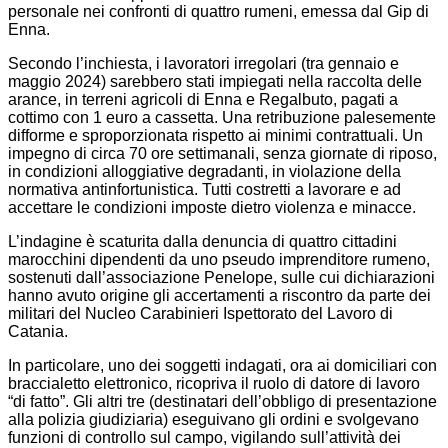
personale nei confronti di quattro rumeni, emessa dal Gip di
Enna.
Secondo l’inchiesta, i lavoratori irregolari (tra gennaio e
maggio 2024) sarebbero stati impiegati nella raccolta delle
arance, in terreni agricoli di Enna e Regalbuto, pagati a
cottimo con 1 euro a cassetta. Una retribuzione palesemente
difforme e sproporzionata rispetto ai minimi contrattuali. Un
impegno di circa 70 ore settimanali, senza giornate di riposo,
in condizioni alloggiative degradanti, in violazione della
normativa antinfortunistica. Tutti costretti a lavorare e ad
accettare le condizioni imposte dietro violenza e minacce.
L’indagine è scaturita dalla denuncia di quattro cittadini
marocchini dipendenti da uno pseudo imprenditore rumeno,
sostenuti dall’associazione Penelope, sulle cui dichiarazioni
hanno avuto origine gli accertamenti a riscontro da parte dei
militari del Nucleo Carabinieri Ispettorato del Lavoro di
Catania.
In particolare, uno dei soggetti indagati, ora ai domiciliari con
braccialetto elettronico, ricopriva il ruolo di datore di lavoro
“di fatto”. Gli altri tre (destinatari dell’obbligo di presentazione
alla polizia giudiziaria) eseguivano gli ordini e svolgevano
funzioni di controllo sul campo, vigilando sull’attività dei