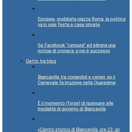
Europee, snobbata piazza Roma: la politica
va in sale festa e case private
Se Facebook “censura” ed elimina una
notizia di cronaca: a noi è successo
Detto tra blog
Biancavilla tra coriandoli e ceneri: se il
Carnevale fa irruzione nella Quaresima
È il momento (forse) di ripensare alle
modalità di governo di Biancavilla
«Centro storico di Biancavilla, ore 23: un