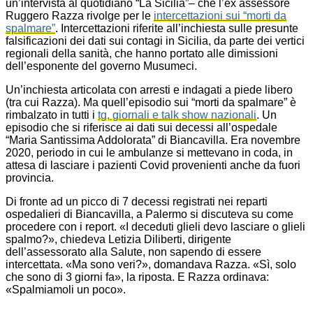
un’intervista al quotidiano “La Sicilia”– che l’ex assessore
Ruggero Razza rivolge per le
intercettazioni sui “morti da
spalmare”
. Intercettazioni riferite all’inchiesta sulle presunte
falsificazioni dei dati sui contagi in Sicilia, da parte dei vertici
regionali della sanità, che hanno portato alle dimissioni
dell’esponente del governo Musumeci.
Un’inchiesta articolata con arresti e indagati a piede libero
(tra cui Razza). Ma quell’episodio sui “morti da spalmare” è
rimbalzato in tutti i
tg, giornali e talk show nazionali
. Un
episodio che si riferisce ai dati sui decessi all’ospedale
“Maria Santissima Addolorata” di Biancavilla. Era novembre
2020, periodo in cui le ambulanze si mettevano in coda, in
attesa di lasciare i pazienti Covid provenienti anche da fuori
provincia.
Di fronte ad un picco di 7 decessi registrati nei reparti
ospedalieri di Biancavilla, a Palermo si discuteva su come
procedere con i report. «I deceduti glieli devo lasciare o glieli
spalmo?», chiedeva Letizia Diliberti, dirigente
dell’assessorato alla Salute, non sapendo di essere
intercettata. «Ma sono veri?», domandava Razza. «Sì, solo
che sono di 3 giorni fa», la riposta. E Razza ordinava:
«Spalmiamoli un poco».