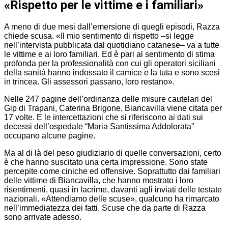
«Rispetto per le vittime e i familiari»
A meno di due mesi dall’emersione di quegli episodi, Razza
chiede scusa. «Il mio sentimento di rispetto –si legge
nell’intervista pubblicata dal quotidiano catanese– va a tutte
le vittime e ai loro familiari. Ed è pari al sentimento di stima
profonda per la professionalità con cui gli operatori siciliani
della sanità hanno indossato il camice e la tuta e sono scesi
in trincea. Gli assessori passano, loro restano».
Nelle 247 pagine dell’ordinanza delle misure cautelari del
Gip di Trapani, Caterina Brigone, Biancavilla viene citata per
17 volte. E le intercettazioni che si riferiscono ai dati sui
decessi dell’ospedale “Maria Santissima Addolorata”
occupano alcune pagine.
Ma al di là del peso giudiziario di quelle conversazioni, certo
è che hanno suscitato una certa impressione. Sono state
percepite come ciniche ed offensive. Soprattutto dai familiari
delle vittime di Biancavilla, che hanno mostrato i loro
risentimenti, quasi in lacrime, davanti agli inviati delle testate
nazionali. «Attendiamo delle scuse», qualcuno ha rimarcato
nell’immediatezza dei fatti. Scuse che da parte di Razza
sono arrivate adesso.