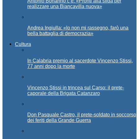
Antonio Bonanno c’è: «Pronti alla sfida per
realizzare una Biancavilla nuova»
Andrea Ingiulla: «Io non mi rassegno, farò una
bella battaglia di democrazia»
Cultura
In Calabria premio al sacerdote Vincenzo Stissi,
77 anni dopo la morte
Vincenzo Stissi in trincea sul Carso: il prete-
caporale della Brigata Catanzaro
Don Pasquale Castro, il prete-soldato in soccorso
dei feriti della Grande Guerra