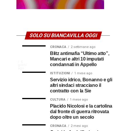
SOLO SU BIANCAVILLA OGGI
CRONACA
2 settimane ago
NEWS
CULTURA
Disservizi
Don
Blitz antimafia “Ultimo atto”,
1
2
settimana
settimane
Mancari e altri 10 imputati
CULTURA
In
elettrici,
Pasquale
ago
ago
La
5
condannati in Appello
giorni
indennizzo
Castro,
comunità
ago
Calabria
in
il
ISTITUZIONI
1 mese ago
di
Servizio idrico, Bonanno e gli
bolletta:
prete-
Gallico
altri sindaci stracciano il
premio
ecco
soldato
rende
contratto con la Sie
omaggio
cosa
in
al
CULTURA
1 mese ago
al
fare
soccorso
Placido Nicolosi e la cartolina
prete
per
dei
dal fronte di guerra ritrovata
sacerdote
biancavillese,
ottenerlo
feriti
dopo oltre un secolo
ricordato
della
Vincenzo
per
CRONACA
2 mesi ago
Grande