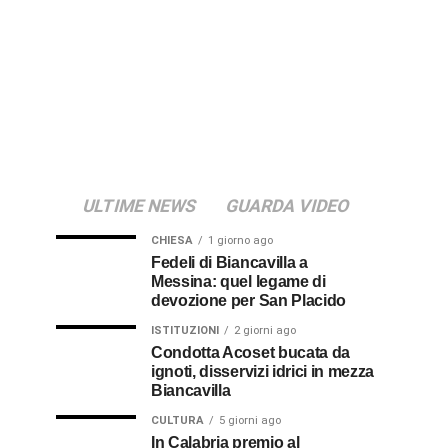
ULTIME NEWS
GUARDA VIDEO
CHIESA
1 giorno ago
Fedeli di Biancavilla a
Messina: quel legame di
devozione per San Placido
ISTITUZIONI
2 giorni ago
Condotta Acoset bucata da
ignoti, disservizi idrici in mezza
Biancavilla
CULTURA
5 giorni ago
In Calabria premio al