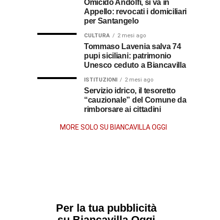
Omicido Andolfi, si va in
il
Guerra
Appello: revocati i domiciliari
Stissi,
suo
per Santangelo
impegno
77
di
CULTURA
2 mesi ago
parroco
Tommaso Lavenia salva 74
pupi siciliani: patrimonio
anni
Unesco ceduto a Biancavilla
dopo
ISTITUZIONI
2 mesi ago
Servizio idrico, il tesoretto
“cauzionale” del Comune da
la
rimborsare ai cittadini
morte
MORE SOLO SU BIANCAVILLA OGGI
Per la tua pubblicità
su Biancavilla Oggi