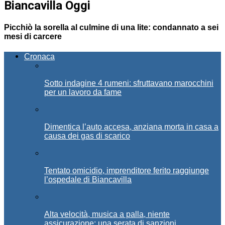
Biancavilla Oggi
Picchiò la sorella al culmine di una lite: condannato a sei
mesi di carcere
Cronaca
Sotto indagine 4 rumeni: sfruttavano marocchini
per un lavoro da fame
Dimentica l’auto accesa, anziana morta in casa a
causa dei gas di scarico
Tentato omicidio, imprenditore ferito raggiunge
l’ospedale di Biancavilla
Alta velocità, musica a palla, niente
assicurazione: una serata di sanzioni