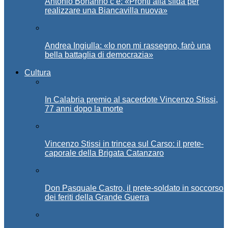
Antonio Bonanno c’è: «Pronti alla sfida per
realizzare una Biancavilla nuova»
Andrea Ingiulla: «Io non mi rassegno, farò una
bella battaglia di democrazia»
Cultura
In Calabria premio al sacerdote Vincenzo Stissi,
77 anni dopo la morte
Vincenzo Stissi in trincea sul Carso: il prete-
caporale della Brigata Catanzaro
Don Pasquale Castro, il prete-soldato in soccorso
dei feriti della Grande Guerra