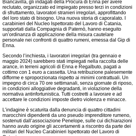
Biancavilla, gli indagati della Procura di Enna per avere
reclutato, organizzato ed impiegato presso terzi in condizioni
di sfruttamento, lavoratori stranieri irregolari, approfittando
del loro stato di bisogno. Una nuova storia di caporalato. I
carabinieri del Nucleo Ispettorato del Lavoro di Catania,
supportati dalla Compagnia di Paternò, hanno eseguito
un’ordinanza di applicazione della misura cautelare
personale nei confronti di quattro rumeni, emessa dal Gip di
Enna.
Secondo l’inchiesta, i lavoratori irregolari (tra gennaio e
maggio 2024) sarebbero stati impiegati nella raccolta delle
arance, in terreni agricoli di Enna e Regalbuto, pagati a
cottimo con 1 euro a cassetta. Una retribuzione palesemente
difforme e sproporzionata rispetto ai minimi contrattuali. Un
impegno di circa 70 ore settimanali, senza giornate di riposo,
in condizioni alloggiative degradanti, in violazione della
normativa antinfortunistica. Tutti costretti a lavorare e ad
accettare le condizioni imposte dietro violenza e minacce.
L’indagine è scaturita dalla denuncia di quattro cittadini
marocchini dipendenti da uno pseudo imprenditore rumeno,
sostenuti dall’associazione Penelope, sulle cui dichiarazioni
hanno avuto origine gli accertamenti a riscontro da parte dei
militari del Nucleo Carabinieri Ispettorato del Lavoro di