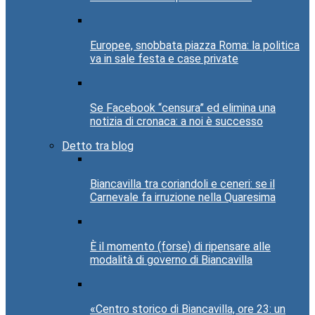
Europee, snobbata piazza Roma: la politica
va in sale festa e case private
Se Facebook “censura” ed elimina una
notizia di cronaca: a noi è successo
Detto tra blog
Biancavilla tra coriandoli e ceneri: se il
Carnevale fa irruzione nella Quaresima
È il momento (forse) di ripensare alle
modalità di governo di Biancavilla
«Centro storico di Biancavilla, ore 23: un