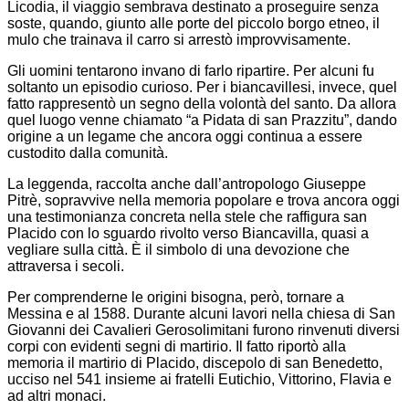
Licodia, il viaggio sembrava destinato a proseguire senza
soste, quando, giunto alle porte del piccolo borgo etneo, il
mulo che trainava il carro si arrestò improvvisamente.
Gli uomini tentarono invano di farlo ripartire. Per alcuni fu
soltanto un episodio curioso. Per i biancavillesi, invece, quel
fatto rappresentò un segno della volontà del santo. Da allora
quel luogo venne chiamato “a Pidata di san Prazzitu”, dando
origine a un legame che ancora oggi continua a essere
custodito dalla comunità.
La leggenda, raccolta anche dall’antropologo Giuseppe
Pitrè, sopravvive nella memoria popolare e trova ancora oggi
una testimonianza concreta nella stele che raffigura san
Placido con lo sguardo rivolto verso Biancavilla, quasi a
vegliare sulla città. È il simbolo di una devozione che
attraversa i secoli.
Per comprenderne le origini bisogna, però, tornare a
Messina e al 1588. Durante alcuni lavori nella chiesa di San
Giovanni dei Cavalieri Gerosolimitani furono rinvenuti diversi
corpi con evidenti segni di martirio. Il fatto riportò alla
memoria il martirio di Placido, discepolo di san Benedetto,
ucciso nel 541 insieme ai fratelli Eutichio, Vittorino, Flavia e
ad altri monaci.