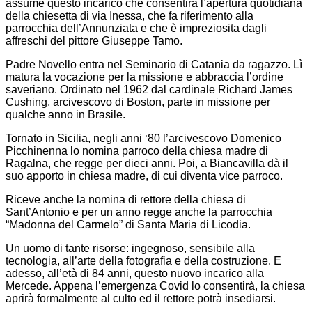
assume questo incarico che consentirà l’apertura quotidiana
della chiesetta di via Inessa, che fa riferimento alla
parrocchia dell’Annunziata e che è impreziosita dagli
affreschi del pittore Giuseppe Tamo.
Padre Novello entra nel Seminario di Catania da ragazzo. Lì
matura la vocazione per la missione e abbraccia l’ordine
saveriano. Ordinato nel 1962 dal cardinale Richard James
Cushing, arcivescovo di Boston, parte in missione per
qualche anno in Brasile.
Tornato in Sicilia, negli anni ‘80 l’arcivescovo Domenico
Picchinenna lo nomina parroco della chiesa madre di
Ragalna, che regge per dieci anni. Poi, a Biancavilla dà il
suo apporto in chiesa madre, di cui diventa vice parroco.
Riceve anche la nomina di rettore della chiesa di
Sant’Antonio e per un anno regge anche la parrocchia
“Madonna del Carmelo” di Santa Maria di Licodia.
Un uomo di tante risorse: ingegnoso, sensibile alla
tecnologia, all’arte della fotografia e della costruzione. E
adesso, all’età di 84 anni, questo nuovo incarico alla
Mercede. Appena l’emergenza Covid lo consentirà, la chiesa
aprirà formalmente al culto ed il rettore potrà insediarsi.