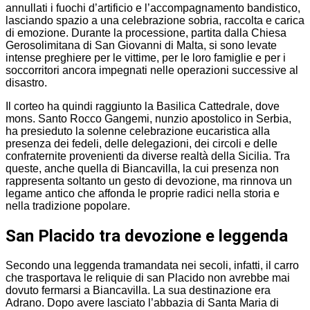
annullati i fuochi d’artificio e l’accompagnamento bandistico,
lasciando spazio a una celebrazione sobria, raccolta e carica
di emozione. Durante la processione, partita dalla Chiesa
Gerosolimitana di San Giovanni di Malta, si sono levate
intense preghiere per le vittime, per le loro famiglie e per i
soccorritori ancora impegnati nelle operazioni successive al
disastro.
Il corteo ha quindi raggiunto la Basilica Cattedrale, dove
mons. Santo Rocco Gangemi, nunzio apostolico in Serbia,
ha presieduto la solenne celebrazione eucaristica alla
presenza dei fedeli, delle delegazioni, dei circoli e delle
confraternite provenienti da diverse realtà della Sicilia. Tra
queste, anche quella di Biancavilla, la cui presenza non
rappresenta soltanto un gesto di devozione, ma rinnova un
legame antico che affonda le proprie radici nella storia e
nella tradizione popolare.
San Placido tra devozione e leggenda
Secondo una leggenda tramandata nei secoli, infatti, il carro
che trasportava le reliquie di san Placido non avrebbe mai
dovuto fermarsi a Biancavilla. La sua destinazione era
Adrano. Dopo avere lasciato l’abbazia di Santa Maria di