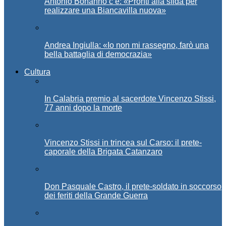
Antonio Bonanno c’è: «Pronti alla sfida per
realizzare una Biancavilla nuova»
Andrea Ingiulla: «Io non mi rassegno, farò una
bella battaglia di democrazia»
Cultura
In Calabria premio al sacerdote Vincenzo Stissi,
77 anni dopo la morte
Vincenzo Stissi in trincea sul Carso: il prete-
caporale della Brigata Catanzaro
Don Pasquale Castro, il prete-soldato in soccorso
dei feriti della Grande Guerra