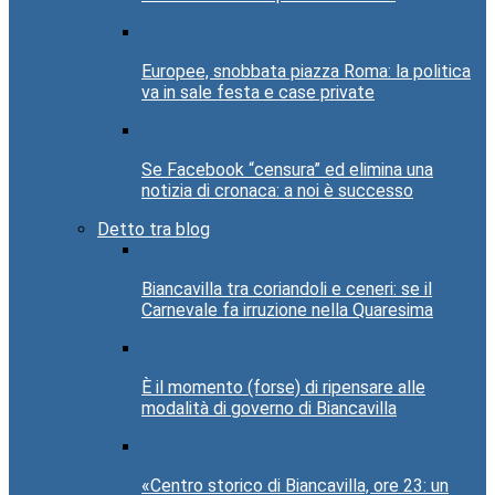
Europee, snobbata piazza Roma: la politica
va in sale festa e case private
Se Facebook “censura” ed elimina una
notizia di cronaca: a noi è successo
Detto tra blog
Biancavilla tra coriandoli e ceneri: se il
Carnevale fa irruzione nella Quaresima
È il momento (forse) di ripensare alle
modalità di governo di Biancavilla
«Centro storico di Biancavilla, ore 23: un