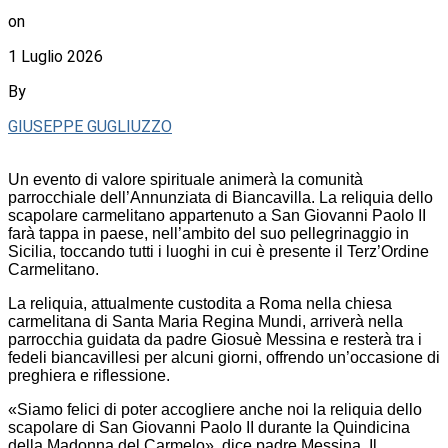
on
1 Luglio 2026
By
GIUSEPPE GUGLIUZZO
Un evento di valore spirituale animerà la comunità
parrocchiale dell’Annunziata di Biancavilla. La reliquia dello
scapolare carmelitano appartenuto a San Giovanni Paolo II
farà tappa in paese, nell’ambito del suo pellegrinaggio in
Sicilia, toccando tutti i luoghi in cui è presente il Terz’Ordine
Carmelitano.
La reliquia, attualmente custodita a Roma nella chiesa
carmelitana di Santa Maria Regina Mundi, arriverà nella
parrocchia guidata da padre Giosuè Messina e resterà tra i
fedeli biancavillesi per alcuni giorni, offrendo un’occasione di
preghiera e riflessione.
«Siamo felici di poter accogliere anche noi la reliquia dello
scapolare di San Giovanni Paolo II durante la Quindicina
della Madonna del Carmelo», dice padre Messina. Il