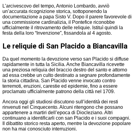
L’arcivescovo del tempo, Antonio Lombardo, avviò
un’accurata ricognizione storica, sottoponendo la
documentazione a papa Sisto V. Dopo il parere favorevole di
una commissione cardinalizia, il Pontefice riconobbe
ufficialmente il ritrovamento delle reliquie. Istituì quindi la
festa della loro “Invenzione”, fissandola al 4 agosto.
Le reliquie di San Placido a Biancavilla
Da quel momento la devozione verso san Placido si diffuse
rapidamente in tutta la Sicilia. Anche Biancavilla ricevette
una preziosa reliquia del braccio destro del santo e attorno
ad essa crebbe un culto destinato a segnare profondamente
la storia cittadina. San Placido venne invocato contro
terremoti, eruzioni, carestie ed epidemie, fino a essere
proclamato ufficialmente patrono della città nel 1709.
Ancora oggi gli studiosi discutono sull’identità dei resti
rinvenuti nel Cinquecento. Alcuni ritengono che possano
appartenere a martiri dell’epoca di Diocleziano. Altri
continuano a identificarli con san Placido e i suoi compagni.
Il dibattito storico resta aperto, mentre la devozione popolare
non ha mai conosciuto interruzioni.