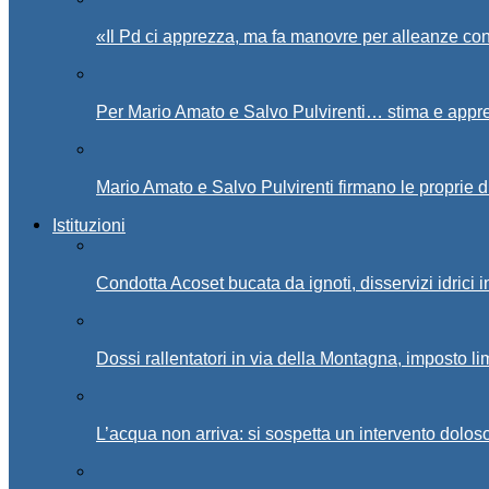
«Il Pd ci apprezza, ma fa manovre per alleanze con
Per Mario Amato e Salvo Pulvirenti… stima e appr
Mario Amato e Salvo Pulvirenti firmano le proprie d
Istituzioni
Condotta Acoset bucata da ignoti, disservizi idrici 
Dossi rallentatori in via della Montagna, imposto li
L’acqua non arriva: si sospetta un intervento doloso 