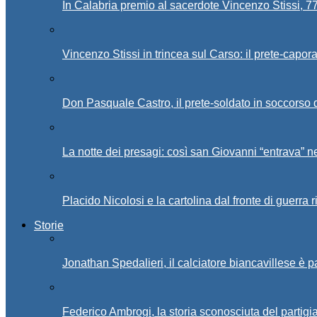
In Calabria premio al sacerdote Vincenzo Stissi, 7
Vincenzo Stissi in trincea sul Carso: il prete-capor
Don Pasquale Castro, il prete-soldato in soccorso d
La notte dei presagi: così san Giovanni “entrava” ne
Placido Nicolosi e la cartolina dal fronte di guerra 
Storie
Jonathan Spedalieri, il calciatore biancavillese è 
Federico Ambrogi, la storia sconosciuta del partigi