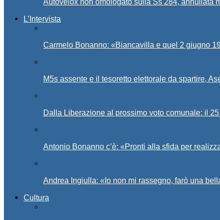
Autovelox non omologato sulla Ss 284, annullata m
L’Intervista
Carmelo Bonanno: «Biancavilla e quel 2 giugno 194
M5s assente e il tesoretto elettorale da spartire, 
Dalla Liberazione al prossimo voto comunale: il 25 
Antonio Bonanno c’è: «Pronti alla sfida per realiz
Andrea Ingiulla: «Io non mi rassegno, farò una bell
Cultura