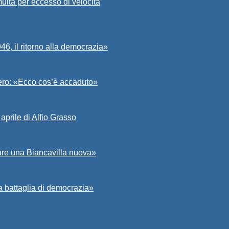
ulta per eccesso di velocità
6, il ritorno alla democrazia»
Asero: «Ecco cos’è accaduto»
aprile di Alfio Grasso
zare una Biancavilla nuova»
a battaglia di democrazia»