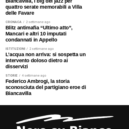
Biancavilla, i big del jazz per
quattro serate memorabili a Villa
delle Favare
CRONACA
2 settimane ago
Blitz antimafia “Ultimo atto”,
Mancari e altri 10 imputati
condannati in Appello
ISTITUZIONI
2 settimane ago
L’acqua non arriva: si sospetta un
intervento doloso dietro ai
disservizi
STORIE
4 settimane ago
Federico Ambrogi, la storia
sconosciuta del partigiano eroe di
Biancavilla