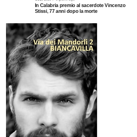
rete elettrica.
In Calabria premio al sacerdote Vincenzo
Stissi, 77 anni dopo la morte
La richiesta deve contenere il codice POD dell’utenza,
l’indirizzo della fornitura, la descrizione del blackout,
l’elenco dei beni danneggiati e una stima del loro valore.
È consigliabile allegare fotografie, scontrini d’acquisto, se
disponibili, e qualsiasi altro documento utile a dimostrare
il danno.
E-Distribuzione esaminerà la documentazione presentata
e valuterà la sussistenza dei presupposti per il
risarcimento. L’indennizzo automatico e il risarcimento dei
danni sono due strumenti distinti: il primo viene
riconosciuto automaticamente se ricorrono i requisiti
previsti dalla normativa, mentre il secondo richiede una
specifica istruttoria.
Per questo motivo è opportuno che i cittadini conservino
tutta la documentazione relativa agli alimenti andati