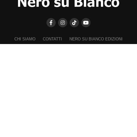
CHI SIAMO
CONTATTI
NERO SU BIANCO EDIZIONI
DICHIARAZIONE SULLA PRIVACY (UE)
COOKIE POLICY (UE)
DISCONOSCIMENTO
Registrazione al Tribunale di Catania n. 25/2016
PROPRIETARIO e EDITORE
Associazione Nero su Bianco ETS
Iscrizione al RUNTS n. 2305 del 23.6.2026
Iscrizione al ROC n. 36315 del 16.3.2021
Direttore responsabile: VITTORIO FIORENZA
━━━━━
Nel rispetto dei lettori e a garanzia della propria indipendenza,
"Biancavilla Oggi" non chiede e rifiuta finanziamenti, contributi,
sponsorizzazioni, patrocini onerosi da parte del Comune di Biancavilla,
di forze politiche e di soggetti locali con ruoli istituzionali o ad essi
riconducibili.