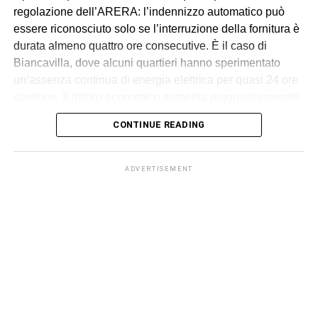
regolazione dell’ARERA: l’indennizzo automatico può
essere riconosciuto solo se l’interruzione della fornitura è
durata almeno quattro ore consecutive. È il caso di
Biancavilla, dove alcuni quartieri hanno sperimentato
un’assenza continua di energia elettrica per quasi 24 ore
continue. Il ristoro economico aumenta progressivamente
in relazione alla durata del blackout, secondo i criteri
CONTINUE READING
fissati dall’Autorità.
L’indennizzo automatico riguarda le utenze domestiche in
ADVERTISEMENT
bassa tensione e viene accreditato direttamente nella
bolletta dell’energia, senza che il cliente debba
presentare alcuna domanda. L’importo varia in base alla
durata dell’interruzione e ad altri parametri tecnici stabiliti
da ARERA.
Per disservizi di almeno 4 ore e fino a 8 ore l’accredito in
bolletta è di 34,50 euro. C’è poi un incremento di 17,25
euro per ogni ulteriore periodo di 4 ore. Questo significa