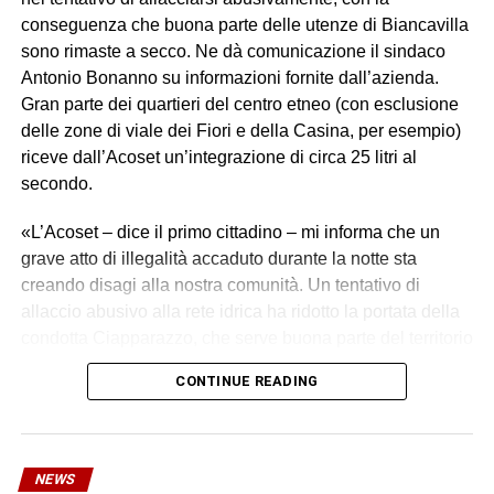
conseguenza che buona parte delle utenze di Biancavilla
sono rimaste a secco. Ne dà comunicazione il sindaco
Antonio Bonanno su informazioni fornite dall’azienda.
Gran parte dei quartieri del centro etneo (con esclusione
delle zone di viale dei Fiori e della Casina, per esempio)
riceve dall’Acoset un’integrazione di circa 25 litri al
secondo.
«L’Acoset – dice il primo cittadino – mi informa che un
grave atto di illegalità accaduto durante la notte sta
creando disagi alla nostra comunità. Un tentativo di
allaccio abusivo alla rete idrica ha ridotto la portata della
condotta Ciapparazzo, che serve buona parte del territorio
di Biancavilla».
CONTINUE READING
I tecnici Acoset hanno rilevato una grave perdita idrica,
stimata in oltre 30 litri al secondo. «Un primo intervento
con collare di riparazione non è stato sufficiente – si legge
NEWS
in una nota dell’azienda – a contenere la perdita. I nostri