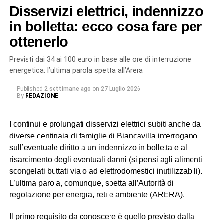
Disservizi elettrici, indennizzo
tecnici hanno quindi valutato che l’unica soluzione
realmente risolutiva è la sostituzione integrale del tratto
in bolletta: ecco cosa fare per
danneggiato: un intervento più impegnativo, ma
ottenerlo
necessario per garantire un ripristino sicuro e duraturo
dell’infrastruttura, evitando il rischio di nuovi cedimenti a
Previsti dai 34 ai 100 euro in base alle ore di interruzione
breve termine». Il tempo previsto per la riparazione è
energetica: l’ultima parola spetta all’Arera
complessivamente di 24 ore.
Published
2 settimane ago
on
27 Luglio 2026
By
REDAZIONE
© RIPRODUZIONE RISERVATA
I continui e prolungati disservizi elettrici subiti anche da
diverse centinaia di famiglie di Biancavilla interrogano
sull’eventuale diritto a un indennizzo in bolletta e al
risarcimento degli eventuali danni (si pensi agli alimenti
scongelati buttati via o ad elettrodomestici inutilizzabili).
L’ultima parola, comunque, spetta all’Autorità di
regolazione per energia, reti e ambiente (ARERA).
Il primo requisito da conoscere è quello previsto dalla