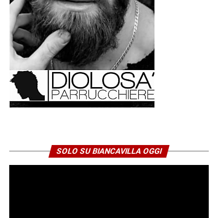
perduti o agli altri danni subiti e controllino le prossime
bollette per verificare l’eventuale accredito
dell’indennizzo previsto da ARERA.
© RIPRODUZIONE RISERVATA
SOLO SU BIANCAVILLA OGGI
Niente elettricità: un incubo durato
quasi 24 ore per centinaia di
famiglie