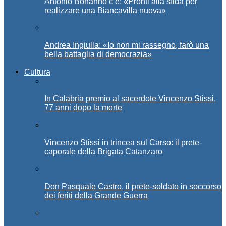
Antonio Bonanno c’è: «Pronti alla sfida per
realizzare una Biancavilla nuova»
Andrea Ingiulla: «Io non mi rassegno, farò una
bella battaglia di democrazia»
Cultura
In Calabria premio al sacerdote Vincenzo Stissi,
77 anni dopo la morte
Vincenzo Stissi in trincea sul Carso: il prete-
caporale della Brigata Catanzaro
Don Pasquale Castro, il prete-soldato in soccorso
dei feriti della Grande Guerra