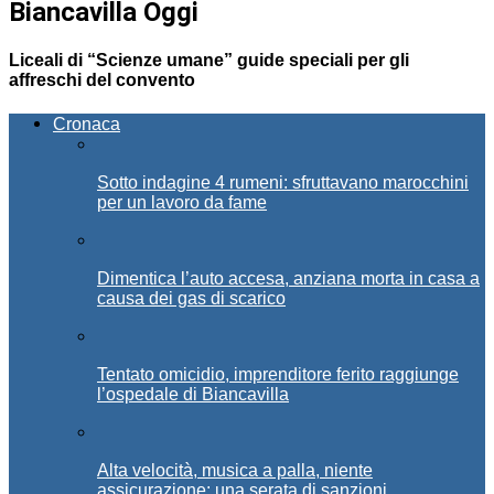
Biancavilla Oggi
Liceali di “Scienze umane” guide speciali per gli
affreschi del convento
Cronaca
Sotto indagine 4 rumeni: sfruttavano marocchini
per un lavoro da fame
Dimentica l’auto accesa, anziana morta in casa a
causa dei gas di scarico
Tentato omicidio, imprenditore ferito raggiunge
l’ospedale di Biancavilla
Alta velocità, musica a palla, niente
assicurazione: una serata di sanzioni