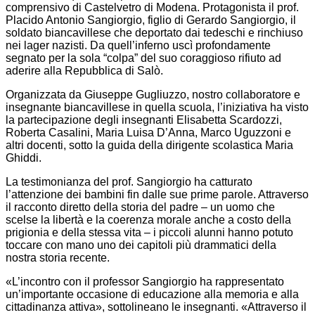
comprensivo di Castelvetro di Modena. Protagonista il prof.
Placido Antonio Sangiorgio, figlio di Gerardo Sangiorgio, il
soldato biancavillese che deportato dai tedeschi e rinchiuso
nei lager nazisti. Da quell’inferno uscì profondamente
segnato per la sola “colpa” del suo coraggioso rifiuto ad
aderire alla Repubblica di Salò.
Organizzata da Giuseppe Gugliuzzo, nostro collaboratore e
insegnante biancavillese in quella scuola, l’iniziativa ha visto
la partecipazione degli insegnanti Elisabetta Scardozzi,
Roberta Casalini, Maria Luisa D’Anna, Marco Uguzzoni e
altri docenti, sotto la guida della dirigente scolastica Maria
Ghiddi.
La testimonianza del prof. Sangiorgio ha catturato
l’attenzione dei bambini fin dalle sue prime parole. Attraverso
il racconto diretto della storia del padre – un uomo che
scelse la libertà e la coerenza morale anche a costo della
prigionia e della stessa vita – i piccoli alunni hanno potuto
toccare con mano uno dei capitoli più drammatici della
nostra storia recente.
«L’incontro con il professor Sangiorgio ha rappresentato
un’importante occasione di educazione alla memoria e alla
cittadinanza attiva», sottolineano le insegnanti. «Attraverso il