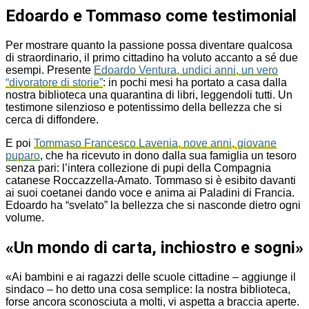
Edoardo e Tommaso come testimonial
Per mostrare quanto la passione possa diventare qualcosa
di straordinario, il primo cittadino ha voluto accanto a sé due
esempi. Presente
Edoardo Ventura, undici anni, un vero
“divoratore di storie”
: in pochi mesi ha portato a casa dalla
nostra biblioteca una quarantina di libri, leggendoli tutti. Un
testimone silenzioso e potentissimo della bellezza che si
cerca di diffondere.
E poi
Tommaso Francesco Lavenia, nove anni, giovane
puparo
, che ha ricevuto in dono dalla sua famiglia un tesoro
senza pari: l’intera collezione di pupi della Compagnia
catanese Roccazzella-Amato. Tommaso si è esibito davanti
ai suoi coetanei dando voce e anima ai Paladini di Francia.
Edoardo ha “svelato” la bellezza che si nasconde dietro ogni
volume.
«Un mondo di carta, inchiostro e sogni»
«Ai bambini e ai ragazzi delle scuole cittadine – aggiunge il
sindaco – ho detto una cosa semplice: la nostra biblioteca,
forse ancora sconosciuta a molti, vi aspetta a braccia aperte.