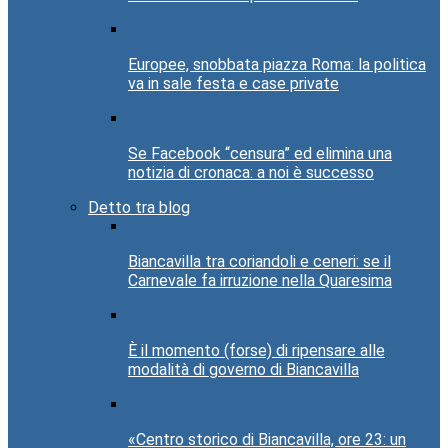
Europee, snobbata piazza Roma: la politica
va in sale festa e case private
Se Facebook “censura” ed elimina una
notizia di cronaca: a noi è successo
Detto tra blog
Biancavilla tra coriandoli e ceneri: se il
Carnevale fa irruzione nella Quaresima
È il momento (forse) di ripensare alle
modalità di governo di Biancavilla
«Centro storico di Biancavilla, ore 23: un