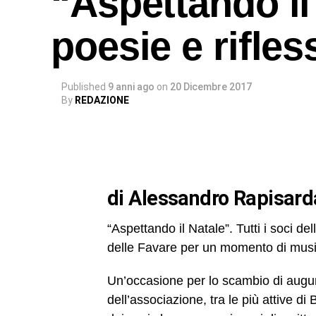
“Aspettando il
poesie e rifles
Published
9 anni ago
on
20 Dicembre 2017
By
REDAZIONE
di Alessandro Rapisard
“Aspettando il Natale”. Tutti i soci de
delle Favare per un momento di musi
Un’occasione per lo scambio di auguri 
dell’associazione, tra le più attive di 