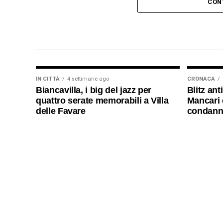
voluto regalare un sorriso e un momento d
CON
affrontando la malattia, affinché sentano c
A testimoniare l’impegno spirituale e soci
dell’Idria, Don Giovambattista Zappalà, c
famiglie e ha impartito una benedizione ai
IN CITTÀ
4 settimane ago
CRONACA
© RIPRODUZIONE RISERVATA
Biancavilla, i big del jazz per
Blitz ant
quattro serate memorabili a Villa
Mancari e
delle Favare
condanna