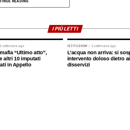
i spensieratezza ai piccoli pazienti che stanno
TINUE READING
he la comunità fuori da queste mura tifi per loro».
ale della comunità era presente anche il parroco
I PIÙ LETTI
he ha scambiato alcune parole di conforto con le
 piccoli e al personale medico.
2 settimane ago
ISTITUZIONI
2 settimane ago
imafia “Ultimo atto”,
L’acqua non arriva: si sos
 altri 10 imputati
intervento doloso dietro ai
ti in Appello
disservizi