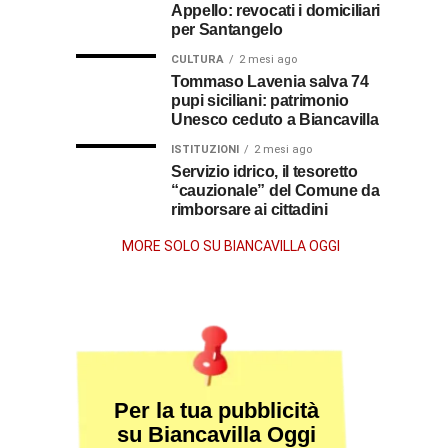
Guerra
Appello: revocati i domiciliari
Stissi,
suo
per Santangelo
impegno
77
di
CULTURA
2 mesi ago
parroco
Tommaso Lavenia salva 74
pupi siciliani: patrimonio
anni
Unesco ceduto a Biancavilla
dopo
ISTITUZIONI
2 mesi ago
Servizio idrico, il tesoretto
“cauzionale” del Comune da
la
rimborsare ai cittadini
morte
MORE SOLO SU BIANCAVILLA OGGI
Per la tua pubblicità
su Biancavilla Oggi