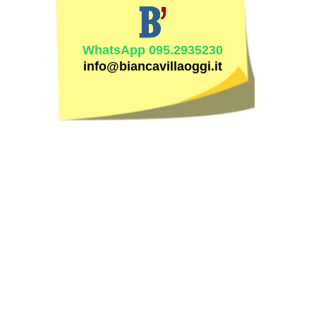
WhatsApp 095.2935230
info@biancavillaoggi.it