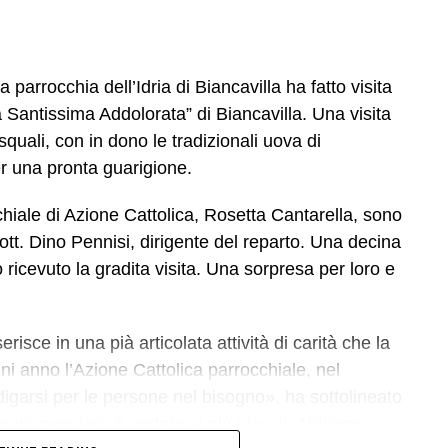
 dall’incontro con del geologo Silvio Nucifora (che
eologica del nostro territorio nel suo legame con
estro Nunzio Longhitano con il suo sax.
parrocchia dell’Idria di Biancavilla ha fatto visita
a Santissima Addolorata” di Biancavilla. Una visita
o per preparare i saggi e le esibizioni – aperte al
pasquali, con in dono le tradizionali uova di
di questo sedicesimo anno di attività. Un
r una pronta guarigione.
e una costante attenzione alla crescita culturale
cchiale di Azione Cattolica, Rosetta Cantarella, sono
dott. Dino Pennisi, dirigente del reparto. Una decina
ricevuto la gradita visita. Una sorpresa per loro e
erisce in una pià articolata attività di carità che la
ni anno l’Azione Cattolica parrocchiale, nel
igarsi per le persone nel bisogno», ha sottolineato
ostro pensiero è andato ai più piccoli. Abbiamo