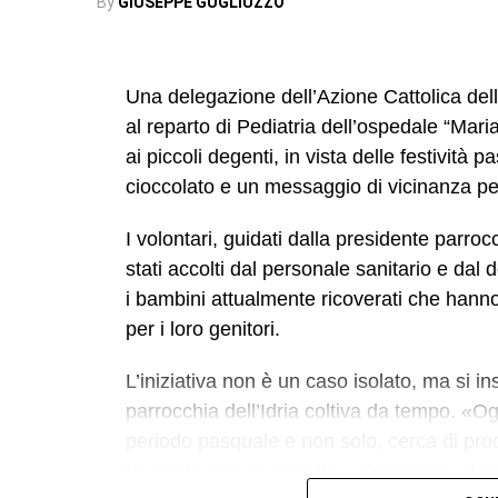
By
GIUSEPPE GUGLIUZZO
L’esibizione dell’attrice è stata preceduta
ha parlato dei rischi e della pericolosità g
l’Etna) e dall’intermezzo musicale del ma
Una delegazione dell’Azione Cattolica della 
al reparto di Pediatria dell’ospedale “Mari
In queste settimane, l’Accademia è al lavor
ai piccoli degenti, in vista delle festività 
pubblico – che segneranno la conclusione 
cioccolato e un messaggio di vicinanza pe
traguardo che racconta impegno, passione 
della comunità.
I volontari, guidati dalla presidente parro
stati accolti dal personale sanitario e dal 
© RIPRODUZIONE RISERVATA
i bambini attualmente ricoverati che hanno 
per i loro genitori.
L’iniziativa non è un caso isolato, ma si ins
parrocchia dell’Idria coltiva da tempo. «Og
periodo pasquale e non solo, cerca di prod
la presidente Cantarella. «Quest’anno il n