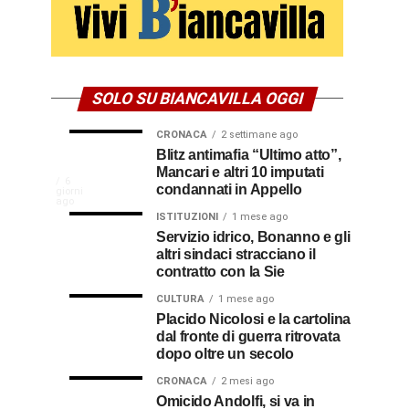
SOLO SU BIANCAVILLA OGGI
CRONACA
2 settimane ago
NEWS
CULTURA
Disservizi
Don
Blitz antimafia “Ultimo atto”,
2
2
settimane
settimane
Mancari e altri 10 imputati
CULTURA
In
elettrici,
Pasquale
ago
ago
La
6
condannati in Appello
giorni
indennizzo
Castro,
comunità
ago
Calabria
in
il
ISTITUZIONI
1 mese ago
di
Servizio idrico, Bonanno e gli
bolletta:
prete-
Gallico
altri sindaci stracciano il
premio
ecco
soldato
rende
contratto con la Sie
omaggio
cosa
in
al
CULTURA
1 mese ago
al
fare
soccorso
Placido Nicolosi e la cartolina
prete
per
dei
dal fronte di guerra ritrovata
sacerdote
biancavillese,
ottenerlo
feriti
dopo oltre un secolo
ricordato
della
Vincenzo
per
CRONACA
2 mesi ago
Grande
Omicido Andolfi, si va in
il