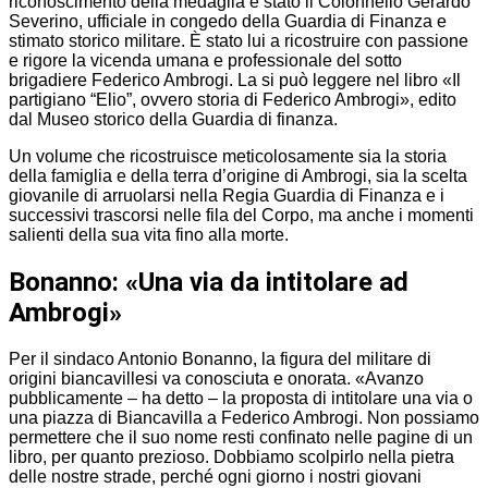
riconoscimento della medaglia è stato il Colonnello Gerardo
Severino, ufficiale in congedo della Guardia di Finanza e
stimato storico militare. È stato lui a ricostruire con passione
e rigore la vicenda umana e professionale del sotto
brigadiere Federico Ambrogi. La si può leggere nel libro «Il
partigiano “Elio”, ovvero storia di Federico Ambrogi», edito
dal Museo storico della Guardia di finanza.
Un volume che ricostruisce meticolosamente sia la storia
della famiglia e della terra d’origine di Ambrogi, sia la scelta
giovanile di arruolarsi nella Regia Guardia di Finanza e i
successivi trascorsi nelle fila del Corpo, ma anche i momenti
salienti della sua vita fino alla morte.
Bonanno: «Una via da intitolare ad
Ambrogi»
Per il sindaco Antonio Bonanno, la figura del militare di
origini biancavillesi va conosciuta e onorata. «Avanzo
pubblicamente – ha detto – la proposta di intitolare una via o
una piazza di Biancavilla a Federico Ambrogi. Non possiamo
permettere che il suo nome resti confinato nelle pagine di un
libro, per quanto prezioso. Dobbiamo scolpirlo nella pietra
delle nostre strade, perché ogni giorno i nostri giovani