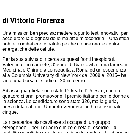
di Vittorio Fiorenza
Una mission ben precisa: mettere a punto test innovativi per
accelerare la diagnosi delle malattie mitocondriali. Una sfida
nobile: combattere le patologie che colpiscono le centrali
energetiche delle cellule.
Per la sua attività di ricerca su questi fronti inesplorati,
Valentina Emmanuele, 35enne di Biancavilla –una laurea in
Medicina e Chirurgia conseguita a Roma ed un’esperienza
alla Columbia University di New York dal 2009 al 2015– ha
vinto una borsa di studio di 20mila euro.
Ad assegnargliela sono state L’Oreal e l’Unesco, che da
quattordici anni promuovono il premio italiano per le donne e
la scienza. Le candidature sono state 320, ma la giuria,
presieduta dal prof. Umberto Veronesi, ne ha selezionate
cinque.
La ricercatrice biancavillese si occupa di un gruppo
eterogeneo – per il quadro clinico e l’età di esordio – di
malattie genetiche rare: le malattie mitocondriali. La diagnosi