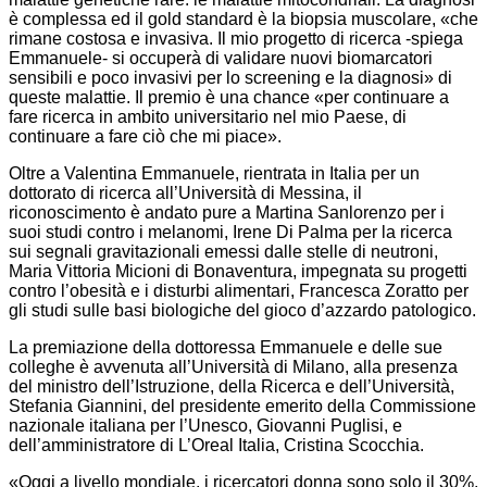
è complessa ed il gold standard è la biopsia muscolare, «che
rimane costosa e invasiva. Il mio progetto di ricerca -spiega
Emmanuele- si occuperà di validare nuovi biomarcatori
sensibili e poco invasivi per lo screening e la diagnosi» di
queste malattie. Il premio è una chance «per continuare a
fare ricerca in ambito universitario nel mio Paese, di
continuare a fare ciò che mi piace».
Oltre a Valentina Emmanuele, rientrata in Italia per un
dottorato di ricerca all’Università di Messina, il
riconoscimento è andato pure a Martina Sanlorenzo per i
suoi studi contro i melanomi, Irene Di Palma per la ricerca
sui segnali gravitazionali emessi dalle stelle di neutroni,
Maria Vittoria Micioni di Bonaventura, impegnata su progetti
contro l’obesità e i disturbi alimentari, Francesca Zoratto per
gli studi sulle basi biologiche del gioco d’azzardo patologico.
La premiazione della dottoressa Emmanuele e delle sue
colleghe è avvenuta all’Università di Milano, alla presenza
del ministro dell’Istruzione, della Ricerca e dell’Università,
Stefania Giannini, del presidente emerito della Commissione
nazionale italiana per l’Unesco, Giovanni Puglisi, e
dell’amministratore di L’Oreal Italia, Cristina Scocchia.
«Oggi a livello mondiale, i ricercatori donna sono solo il 30%,