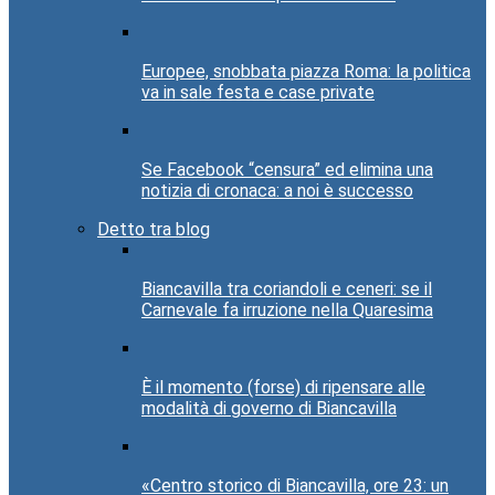
Europee, snobbata piazza Roma: la politica
va in sale festa e case private
Se Facebook “censura” ed elimina una
notizia di cronaca: a noi è successo
Detto tra blog
Biancavilla tra coriandoli e ceneri: se il
Carnevale fa irruzione nella Quaresima
È il momento (forse) di ripensare alle
modalità di governo di Biancavilla
«Centro storico di Biancavilla, ore 23: un