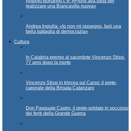
Antonio Bonanno c’è: «Pronti alla sfida per
realizzare una Biancavilla nuova»
Andrea Ingiulla: «Io non mi rassegno, farò una
bella battaglia di democrazia»
Cultura
In Calabria premio al sacerdote Vincenzo Stissi,
77 anni dopo la morte
Vincenzo Stissi in trincea sul Carso: il prete-
caporale della Brigata Catanzaro
Don Pasquale Castro, il prete-soldato in soccorso
dei feriti della Grande Guerra