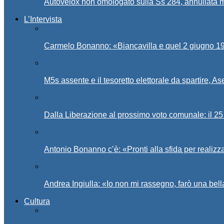
Autovelox non omologato sulla Ss 284, annullata m
L’Intervista
Carmelo Bonanno: «Biancavilla e quel 2 giugno 194
M5s assente e il tesoretto elettorale da spartire, 
Dalla Liberazione al prossimo voto comunale: il 25 
Antonio Bonanno c’è: «Pronti alla sfida per realiz
Andrea Ingiulla: «Io non mi rassegno, farò una bell
Cultura