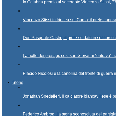
In Calabria premio al sacerdote Vincenzo Stissi, 7
Vincenzo Stissi in trincea sul Carso: il prete-capor
Don Pasquale Castro, il prete-soldato in soccorso d
La notte dei presagi: così san Giovanni “entrava” ne
Placido Nicolosi e la cartolina dal fronte di guerra 
Storie
Jonathan Spedalieri, il calciatore biancavillese è 
Federico Ambrogi, la storia sconosciuta del partigi