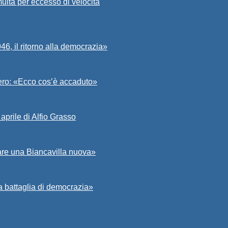
ulta per eccesso di velocità
6, il ritorno alla democrazia»
Asero: «Ecco cos’è accaduto»
aprile di Alfio Grasso
zare una Biancavilla nuova»
a battaglia di democrazia»