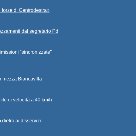
 forze di Centrodestra»
ezzamenti dal segretario Pd
imissioni “sincronizzate”
in mezza Biancavilla
mite di velocità a 40 km/h
dietro ai disservizi