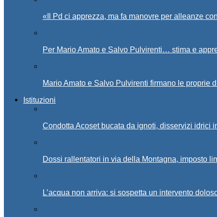
«Il Pd ci apprezza, ma fa manovre per alleanze con
Per Mario Amato e Salvo Pulvirenti… stima e appr
Mario Amato e Salvo Pulvirenti firmano le proprie d
Istituzioni
Condotta Acoset bucata da ignoti, disservizi idrici 
Dossi rallentatori in via della Montagna, imposto li
L’acqua non arriva: si sospetta un intervento doloso 