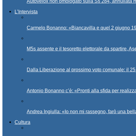
Autovelox non omologato sulla Ss 284, annullata m
L’Intervista
Carmelo Bonanno: «Biancavilla e quel 2 giugno 194
M5s assente e il tesoretto elettorale da spartire, 
Dalla Liberazione al prossimo voto comunale: il 25 
Antonio Bonanno c’è: «Pronti alla sfida per realiz
Andrea Ingiulla: «Io non mi rassegno, farò una bell
Cultura