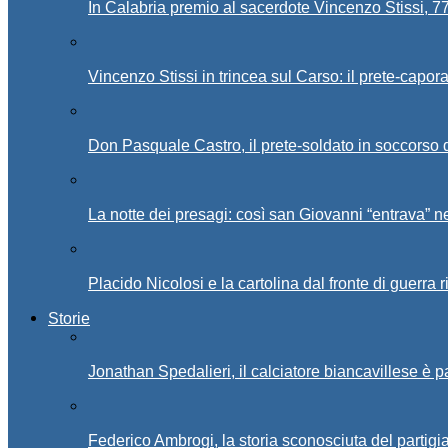
In Calabria premio al sacerdote Vincenzo Stissi, 7
Vincenzo Stissi in trincea sul Carso: il prete-capor
Don Pasquale Castro, il prete-soldato in soccorso d
La notte dei presagi: così san Giovanni “entrava” ne
Placido Nicolosi e la cartolina dal fronte di guerra 
Storie
Jonathan Spedalieri, il calciatore biancavillese è 
Federico Ambrogi, la storia sconosciuta del partigi