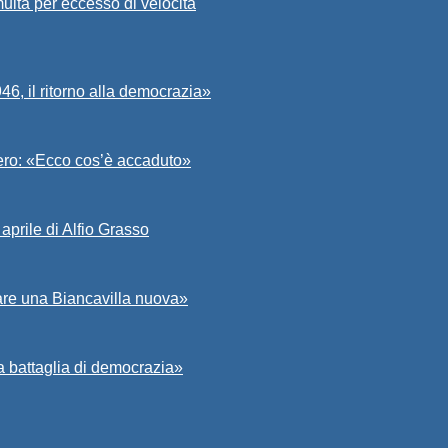
ulta per eccesso di velocità
6, il ritorno alla democrazia»
Asero: «Ecco cos’è accaduto»
aprile di Alfio Grasso
zare una Biancavilla nuova»
a battaglia di democrazia»