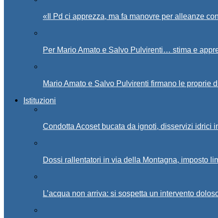
«Il Pd ci apprezza, ma fa manovre per alleanze con
Per Mario Amato e Salvo Pulvirenti… stima e appr
Mario Amato e Salvo Pulvirenti firmano le proprie d
Istituzioni
Condotta Acoset bucata da ignoti, disservizi idrici 
Dossi rallentatori in via della Montagna, imposto li
L’acqua non arriva: si sospetta un intervento doloso 