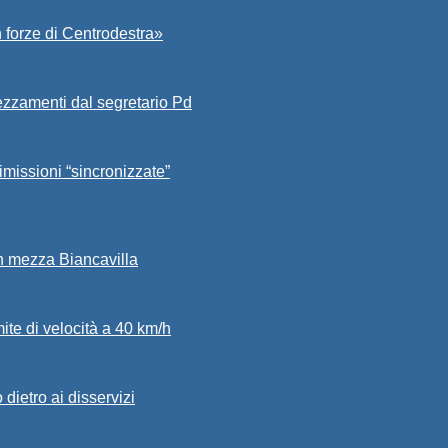
 forze di Centrodestra»
ezzamenti dal segretario Pd
imissioni “sincronizzate”
in mezza Biancavilla
mite di velocità a 40 km/h
dietro ai disservizi