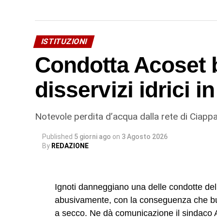
ISTITUZIONI
Condotta Acoset b
disservizi idrici 
Notevole perdita d’acqua dalla rete di Ciappa
Published
5 giorni ago
on
3 Agosto 2026
By
REDAZIONE
Ignoti danneggiano una delle condotte dell’
abusivamente, con la conseguenza che buo
a secco. Ne dà comunicazione il sindaco 