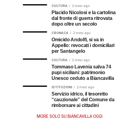
omaggio
cosa
in
al
CULTURA
2 mesi ago
al
fare
soccorso
Placido Nicolosi e la cartolina
prete
per
dei
dal fronte di guerra ritrovata
sacerdote
biancavillese,
ottenerlo
feriti
dopo oltre un secolo
ricordato
della
Vincenzo
per
CRONACA
2 mesi ago
Grande
Omicido Andolfi, si va in
il
Guerra
Appello: revocati i domiciliari
Stissi,
suo
per Santangelo
impegno
77
di
CULTURA
2 mesi ago
parroco
Tommaso Lavenia salva 74
pupi siciliani: patrimonio
anni
Unesco ceduto a Biancavilla
dopo
ISTITUZIONI
2 mesi ago
Servizio idrico, il tesoretto
“cauzionale” del Comune da
la
rimborsare ai cittadini
morte
MORE SOLO SU BIANCAVILLA OGGI