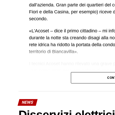
dall’azienda. Gran parte dei quartieri del 
Fiori e della Casina, per esempio) riceve da
secondo.
«L’Acoset – dice il primo cittadino – mi in
durante la notte sta creando disagi alla no
rete idrica ha ridotto la portata della co
territorio di Biancavilla».
I tecnici Acoset hanno rilevato una grave pe
«Un primo intervento con collare di riparaz
dell’azienda – a contenere la perdita. I nos
CON
soluzione realmente risolutiva è la sostitu
più impegnativo, ma necessario per garanti
dell’infrastruttura, evitando il rischio di 
NEWS
per la riparazione è complessivamente di 
Disservizi elettric