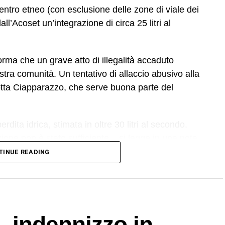
centro etneo (con esclusione delle zone di viale dei
ll’Acoset un’integrazione di circa 25 litri al
forma che un grave atto di illegalità accaduto
stra comunità. Un tentativo di allaccio abusivo alla
ndotta Ciapparazzo, che serve buona parte del
rdita idrica, stimata in oltre 30 litri al secondo.
ione non è stato sufficiente – si legge in una nota
tri tecnici hanno quindi valutato che l’unica
TINUE READING
zione integrale del tratto danneggiato: un intervento
re un ripristino sicuro e duraturo
nuovi cedimenti a breve termine». Il tempo previsto
24 ore.
i, indennizzo in