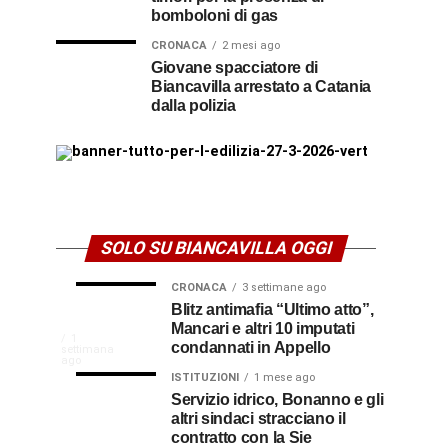
bomboloni di gas
CRONACA
2 mesi ago
Giovane spacciatore di
Biancavilla arrestato a Catania
dalla polizia
SOLO SU BIANCAVILLA OGGI
CRONACA
3 settimane ago
NEWS
CULTURA
Disservizi
Don
Blitz antimafia “Ultimo atto”,
2
2
settimane
settimane
Mancari e altri 10 imputati
CULTURA
In
elettrici,
Pasquale
ago
ago
La
1
condannati in Appello
settimana
indennizzo
Castro,
comunità
ago
Calabria
in
il
ISTITUZIONI
1 mese ago
di
Servizio idrico, Bonanno e gli
bolletta:
prete-
Gallico
altri sindaci stracciano il
premio
ecco
soldato
rende
contratto con la Sie