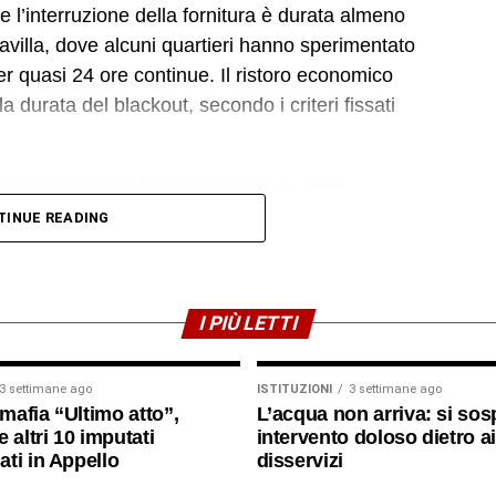
 l’interruzione della fornitura è durata almeno
cavilla, dove alcuni quartieri hanno sperimentato
er quasi 24 ore continue. Il ristoro economico
durata del blackout, secondo i criteri fissati
ze domestiche in bassa tensione e viene
l’energia, senza che il cliente debba presentare
TINUE READING
a durata dell’interruzione e ad altri parametri
I PIÙ LETTI
e l’accredito in bolletta è di 34,50 euro. C’è poi un
e periodo di 4 ore. Questo significa che quegli
e 22 ore senza energia elettrica dovrebbero vedersi
3 settimane ago
ISTITUZIONI
3 settimane ago
imafia “Ultimo atto”,
L’acqua non arriva: si sos
 altri 10 imputati
intervento doloso dietro ai
ti in Appello
disservizi
egozi, bar, uffici, laboratori, ecc.) hanno diritto