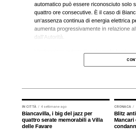
automatico può essere riconosciuto solo se
quattro ore consecutive. È il caso di Bian
un’assenza continua di energia elettrica p
aumenta progressivamente in relazione alla 
dall’Autorità.
L’indennizzo automatico riguarda le uten
accreditato direttamente nella bolletta del
CON
alcuna domanda. L’importo varia in base all
tecnici stabiliti da ARERA.
Per disservizi di almeno 4 ore e fino a 8 or
incremento di 17,25 euro per ogni ulterior
utenti biancavillesi che hanno raggiunto l
IN CITTÀ
4 settimane ago
CRONACA
Biancavilla, i big del jazz per
Blitz ant
riconoscere in bolletta 103,50 euro.
quattro serate memorabili a Villa
Mancari e
delle Favare
condanna
Anche le utenze commerciali o artigianali (n