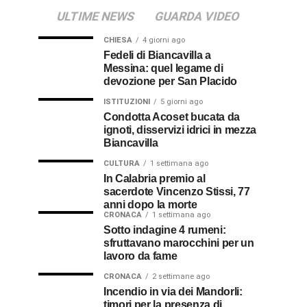
ULTIME NEWS
GUARDA VIDEO
CHIESA
4 giorni ago
Fedeli di Biancavilla a
Messina: quel legame di
devozione per San Placido
ISTITUZIONI
5 giorni ago
Condotta Acoset bucata da
ignoti, disservizi idrici in mezza
Biancavilla
CULTURA
1 settimana ago
In Calabria premio al
sacerdote Vincenzo Stissi, 77
anni dopo la morte
CRONACA
1 settimana ago
Sotto indagine 4 rumeni:
sfruttavano marocchini per un
lavoro da fame
CRONACA
2 settimane ago
Incendio in via dei Mandorli:
timori per la presenza di