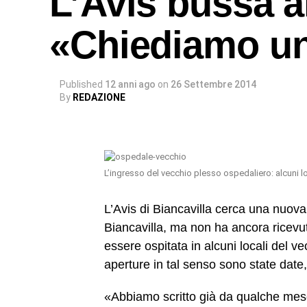
L’Avis bussa a
«Chiediamo un
Published
12 anni ago
on
26 Settembre 2014
By
REDAZIONE
L’ingresso del vecchio plesso ospedaliero: alcuni lo
L’Avis di Biancavilla cerca una nuova
Biancavilla, ma non ha ancora ricevut
essere ospitata in alcuni locali del 
aperture in tal senso sono state date
«Abbiamo scritto già da qualche mese