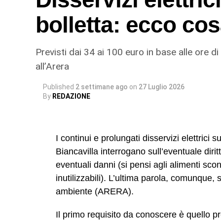
© RIPRODUZIONE RISERVATA
bolletta: ecco cos
Previsti dai 34 ai 100 euro in base alle ore di
all’Arera
Published
2 settimane ago
on
27 Luglio 2026
By
REDAZIONE
I continui e prolungati disservizi elettrici 
Biancavilla interrogano sull’eventuale dirit
eventuali danni (si pensi agli alimenti scon
inutilizzabili). L’ultima parola, comunque, s
ambiente (ARERA).
Il primo requisito da conoscere è quello p