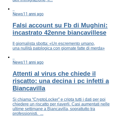
News
11 anni ago
Falsi account su Fb di Mughini:
incastrato 42enne biancavillese
Il giornalista sbotta: «Un escremento umano,
una nullità patologica con giornate fatte di merda»
News
11 anni ago
Attenti al virus che chiede il
riscatto: una decina i pc infetti a
Biancavilla
Si chiama “CryptoLocker” e cripta tutti i dati per poi
chiedere un riscatto per riaverli. Casi aumentati nelle
ultime settimane a Biancavilla, soprattutto tra
professionisti. ...