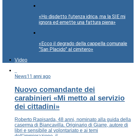
«Ho disdetto l’utenza idrica, ma la SIE mi
ignora ed emette una fattura piena»
«Ecco il degrado della cappella comunale
“San Placido” al cimitero»
Video
News
11 anni ago
Nuovo comandante dei
carabinieri «Mi metto al servizio
dei cittadini»
Roberto Rapisarda, 48 anni, nominato alla guida della
caserma di Biancavilla. Originario di Giarre, autore di
libri e sensibile al volontariato e ai temi
dell’immigrazione, il...