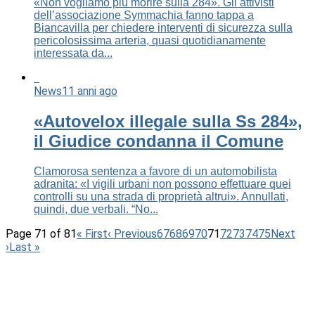
«Non vogliamo più morire sulla 284». Gli attivisti
dell’associazione Symmachia fanno tappa a
Biancavilla per chiedere interventi di sicurezza sulla
pericolosissima arteria, quasi quotidianamente
interessata da...
News
11 anni ago
«Autovelox illegale sulla Ss 284»,
il Giudice condanna il Comune
Clamorosa sentenza a favore di un automobilista
adranita: «I vigili urbani non possono effettuare quei
controlli su una strada di proprietà altrui». Annullati,
quindi, due verbali. “No...
Page 71 of 81
« First
‹ Previous
67
68
69
70
71
72
73
74
75
Next
›
Last »