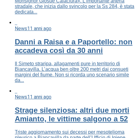
Monsignor Giosuè Calaciura». L’importante arteria
stradale, che inizia dallo svincolo per la Ss 284, è stata
dedicata...
News
11 anni ago
Danni a Raisa e a Paportello: non
accadeva così da 30 anni
Il Simeto straripa, allagamenti pure in territorio di
Biancavilla. L’acqua ben oltre 200 metri dai consueti
margini del fiume. Non si ricorda uno scenario simile
da...
News
11 anni ago
Strage silenziosa: altri due morti
Amianto, le vittime salgono a 52
Triste aggiornamento sui decessi per mesotelioma
pleurico a Biancavilla da parte dell’Ufficio di Igiene