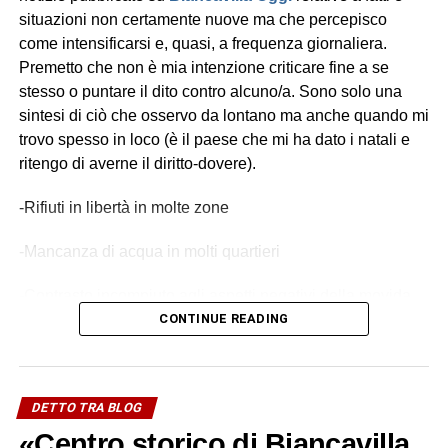
situazioni non certamente nuove ma che percepisco
come intensificarsi e, quasi, a frequenza giornaliera.
Premetto che non è mia intenzione criticare fine a se
stesso o puntare il dito contro alcuno/a. Sono solo una
sintesi di ciò che osservo da lontano ma anche quando mi
trovo spesso in loco (è il paese che mi ha dato i natali e
ritengo di averne il diritto-dovere).
-Rifiuti in libertà in molte zone
-Mancanza di acqua in molti quartieri
-Contrasto incompiuto agli aspetti negativi della movida
CONTINUE READING
-Parcheggi selvaggi e “silenzio” su musica ad “alto
volume” da auto
-Risse e episodi violenti
DETTO TRA BLOG
«Centro storico di Biancavilla,