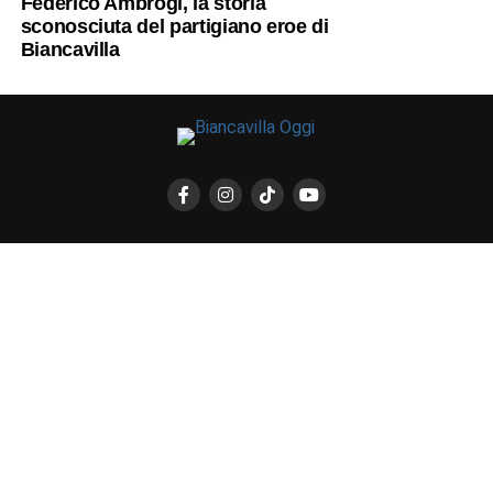
Federico Ambrogi, la storia
sconosciuta del partigiano eroe di
Biancavilla
CHI SIAMO
CONTATTI
NERO SU BIANCO EDIZIONI
DICHIARAZIONE SULLA PRIVACY (UE)
COOKIE POLICY (UE)
DISCONOSCIMENTO
Registrazione al Tribunale di Catania n. 25/2016
PROPRIETARIO e EDITORE
Associazione Nero su Bianco ETS
Iscrizione al RUNTS n. 2305 del 23.6.2026
Iscrizione al ROC n. 36315 del 16.3.2021
Direttore responsabile: VITTORIO FIORENZA