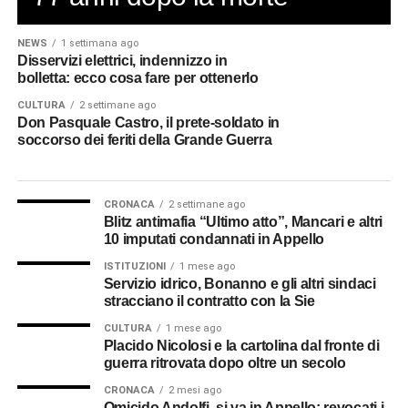
Unico di Emergenza 112 oppure la caserma di
Biancavilla per un pronto intervento.
NEWS
1 settimana ago
Disservizi elettrici, indennizzo in
© RIPRODUZIONE RISERVATA
bolletta: ecco cosa fare per ottenerlo
CULTURA
2 settimane ago
Don Pasquale Castro, il prete-soldato in
soccorso dei feriti della Grande Guerra
CRONACA
2 settimane ago
Blitz antimafia “Ultimo atto”, Mancari e altri
10 imputati condannati in Appello
ISTITUZIONI
1 mese ago
Servizio idrico, Bonanno e gli altri sindaci
stracciano il contratto con la Sie
CULTURA
1 mese ago
Placido Nicolosi e la cartolina dal fronte di
guerra ritrovata dopo oltre un secolo
CRONACA
2 mesi ago
Omicido Andolfi, si va in Appello: revocati i