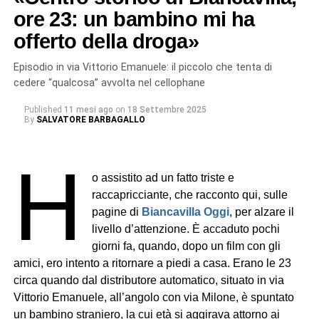
-Teatro della vergogna (“La Fenice”)
ore 23: un bambino mi ha
-Traffico ineducato e non gestito
offerto della droga»
-Officine, carrozzerie, negozi alimentari… abusivi (si è
Episodio in via Vittorio Emanuele: il piccolo che tenta di
mai pensato di proporre loro un aiuto/contributo per
cedere “qualcosa” avvolta nel cellophane
invitarli a mettersi in regola? Non li giustifico ma in fondo
Published
11 mesi ago
on
18 Settembre 2025
sono persone che si inventano un lavoro per vivere)
By
SALVATORE BARBAGALLO
-E la chicca, persistente e forse unica nel suo genere,
H
l’accordo programmatico pre-elettorale delle nomine di
o assistito ad un fatto triste e
Assessori e figure istituzionali che mi appare come uno
raccapricciante, che racconto qui, sulle
sponsor allo stipendificio (6 mesi a me, 6 mesi a te, 6
pagine di
Biancavilla Oggi
, per alzare il
mesi per tutti).
livello d’attenzione. È accaduto pochi
giorni fa, quando, dopo un film con gli
Un cambio di rotta
amici, ero intento a ritornare a piedi a casa. Erano le 23
circa quando dal distributore automatico, situato in via
Forse, e ribadisco forse, è arrivato il momento di ripensare
Vittorio Emanuele, all’angolo con via Milone, è spuntato
profondamente le modalità di governo del territorio. Non è
un bambino straniero, la cui età si aggirava attorno ai
importante se a proporlo lo faccia la destra, sinistra,