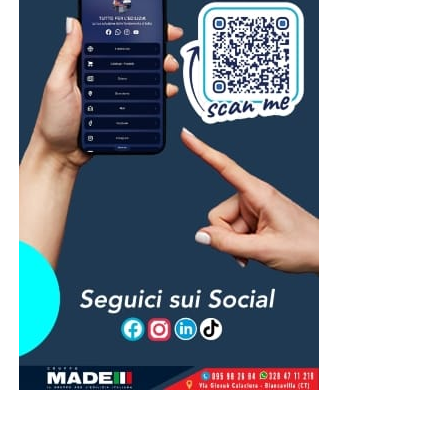
sereni.
Guardando al nostro paese mi rammarico poiché noto che
tra gli adolescenti e tra i giovani, la cultura si sta
perdendo. Alcuni hanno dei grandi talenti che sfruttano al
meglio e vengono premiati per ciò che fanno. Altri,
purtroppo, si lasciano intorpidire dalle brutte vie. Chiedo
agli esperti nel settore di pensare a qualche
manifestazione culturale indirizzata ai giovani. E chissà…
magari con un po’ di pazienza e molto impegno da parte
di tutti, potremmo migliorare le nostre vite.
AGGIORNAMENTO
Il bambino individuato già dai
carabinieri
La notizia del bambino in atteggiamento da pusher,