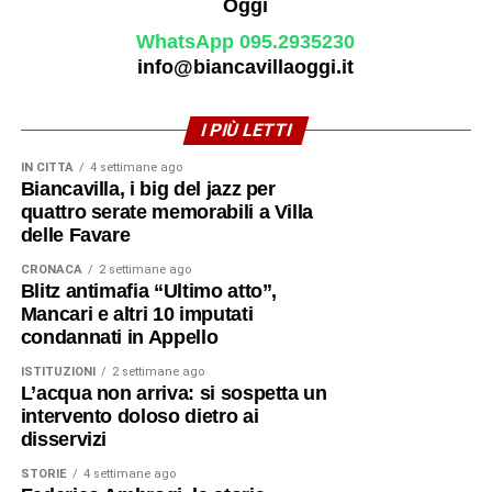
WhatsApp 095.2935230
info@biancavillaoggi.it
I PIÙ LETTI
IN CITTÀ
4 settimane ago
Biancavilla, i big del jazz per
quattro serate memorabili a Villa
delle Favare
CRONACA
2 settimane ago
Blitz antimafia “Ultimo atto”,
Mancari e altri 10 imputati
condannati in Appello
ISTITUZIONI
2 settimane ago
L’acqua non arriva: si sospetta un
intervento doloso dietro ai
disservizi
STORIE
4 settimane ago